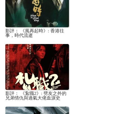
影評： 《風再起時》: 香港往
事，時代流逝
影評： 《紮職2》: 劈友之外的
兄弟情仇與過氣大佬血淚史