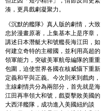
但正因「短小精悍」，情節反而更緊
湊，更具戲劇凝聚力。
《沉默的艦隊》真人版的劇情，大致
忠於漫畫原著，上集基本上是序章，
講述日本潛艇大和號艦長海江田，如
何建立奇特的主權國，並利用高超的
領軍能力，突破美軍航母編隊的重重
包圍，迫使世界各國在核威懾下重新
定義和平與正義。今次則來到戲肉，
主線劇情共分為兩部分，首先就是海
江田再率領大和號，戲耍擊敗美國的
大西洋艦隊，成功進入美國紐約談