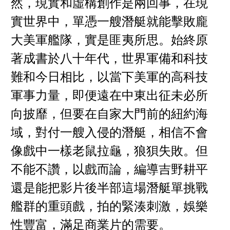
然，現實和虛構創作是兩回事，在現
實世界中，單憑一艘潛艇就能擊敗龐
大美軍艦隊，實是匪夷所思。始終原
著成書於八十年代，世界軍備和科技
難和今日相比，以當下美軍的高科技
軍事力量，即便遠在中東出征未必所
向披靡，但要在自家大門前的紐約海
域，對付一艘入侵的潛艇，相信不會
像戲中一樣老鼠拉龜，狼狽失敗。但
不能不讚，以戲而論，編導吉野耕平
還是能把影片後半部這場潛艇單挑戰
艦群的重頭戲，拍的緊湊刺激，娛樂
性豐富，滿足商業片的需要。