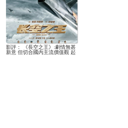
影評： 《長空之王》:劇情無甚
新意 但切合國內主流價值觀 起
激蕩人心作用