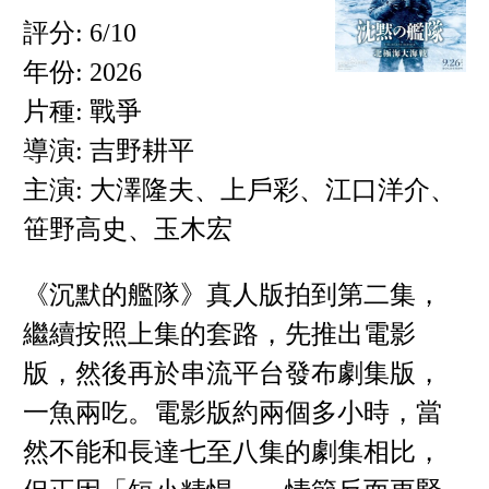
評分: 6/10
年份: 2026
片種: 戰爭
導演: 吉野耕平
主演: 大澤隆夫、上戶彩、江口洋介、
笹野高史、玉木宏
《沉默的艦隊》真人版拍到第二集，
繼續按照上集的套路，先推出電影
版，然後再於串流平台發布劇集版，
一魚兩吃。電影版約兩個多小時，當
然不能和長達七至八集的劇集相比，