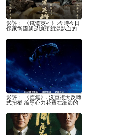
影評： 《鐵道英雄》:今時今日
保家衛國就是拋頭顱灑熱血的
拼命
影評： 《虛無》: 沒重複大反轉
式扭橋 編導心力花費在細節的
調控