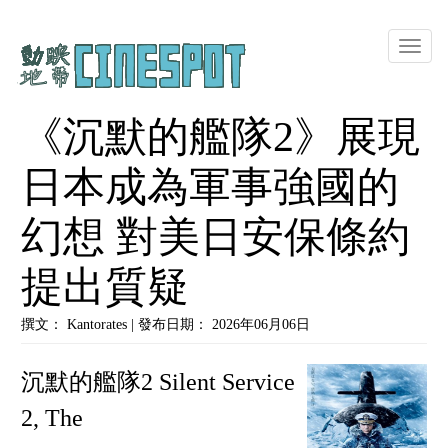
Toggle
naviga
《沉默的艦隊2》展現
日本成為軍事強國的
幻想 對美日安保條約
提出質疑
撰文： Kantorates | 發布日期： 2026年06月06日
沉默的艦隊2 Silent Service
2, The