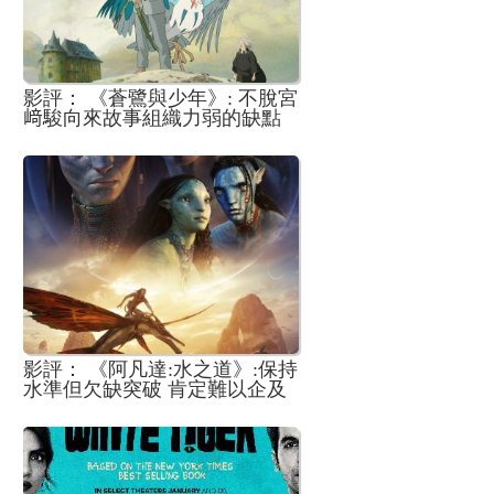
影評： 《蒼鷺與少年》: 不脫宮
﨑駿向來故事組織力弱的缺點
但年過八旬仍能保持如此豐沛
的創作力 已是一項難得成就
影評： 《阿凡達:水之道》:保持
水準但欠缺突破 肯定難以企及
首集的成就