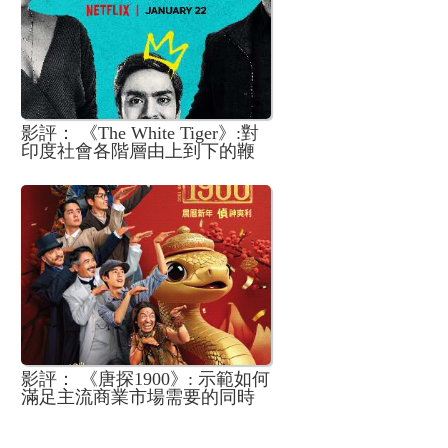
影評： 《The White Tiger》:對
印度社會各階層由上到下的鞭
屍式嘲諷
影評： 《唐探1900》: 示範如何
滿足主流商業市場需要的同時
也能有機融入主旋律訊息