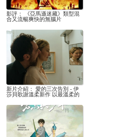
影評： 《亞馬遜迷藏》類型混
合又流暢爽快的無腦片
新片介紹： 愛的三次告別 - 伊
莎貝歌謝溫柔新作 以最溫柔的
身影與世界說再見