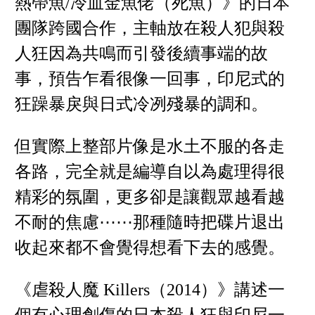
熱帶魚/冷血金魚佬（死魚）》的日本
團隊跨國合作，主軸放在殺人犯與殺
人狂因為共鳴而引發後續事端的故
事，預告乍看很像一回事，印尼式的
狂躁暴戾與日式冷冽殘暴的調和。
但實際上整部片像是水土不服的各走
各路，完全就是編導自以為處理得很
精彩的氛圍，更多卻是讓觀眾越看越
不耐的焦慮⋯⋯那種隨時把碟片退出
收起來都不會覺得想看下去的感覺。
《虐殺人魔 Killers（2014）》講述一