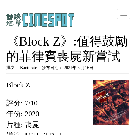
Toggle
naviga
《Block Z》:值得鼓勵
的菲律賓喪屍新嘗試
撰文： Kantorates | 發布日期： 2021年02月16日
Block Z
評分: 7/10
年份: 2020
片種: 喪屍