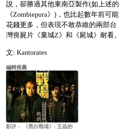
說，卻勝過其他東南亞製作(如上述的
《Zombiepura》)，也比起數年前可能
花錢更多，但表現不敢恭維的兩部台
灣喪屍片《棄城Z》和《屍城》耐看。
文: Kantorates
編輯推薦
影評： 《黑白戰場》: 王晶的