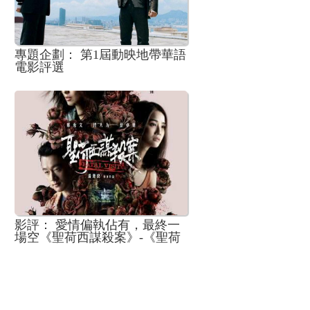
專題企劃： 第1屆動映地帶華語
電影評選
影評： 愛情偏執佔有，最終一
場空《聖荷西謀殺案》-《聖荷
西謀殺案》第一版評論