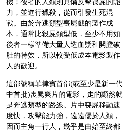
機；後者的人類則具備反擊喪屍的能
力，並進行獵殺，從而引發生死混
戰。由於奔逃類型喪屍戲的製作成
本，通常比殺屍類型低，至少不用如
後者一樣準備大量人造血漿和開膛破
肚的特效，所以較受低成本電影製作
人的歡迎。
這部號稱菲律賓首部(或至少是新一代
中首批)喪屍爽片的電影，走的顯然就
是奔逃類型的路線。片中喪屍移動速
度快，攻擊能力強，遠遠優於人類，
因而主角一行人，幾乎是由始至終都