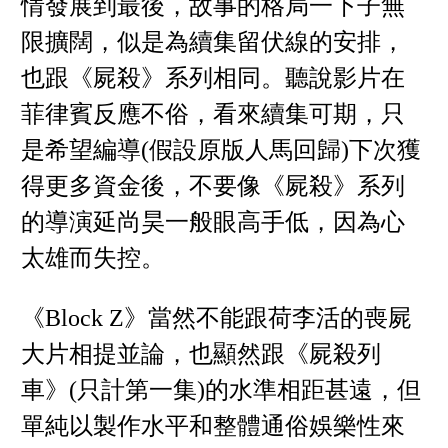
情發展到最後，故事的格局一下子無
限擴闊，似是為續集留伏線的安排，
也跟《屍殺》系列相同。聽說影片在
菲律賓反應不俗，看來續集可期，只
是希望編導(假設原版人馬回歸)下次獲
得更多資金後，不要像《屍殺》系列
的導演延尚昊一般眼高手低，因為心
太雄而失控。
《Block Z》當然不能跟荷李活的喪屍
大片相提並論，也顯然跟《屍殺列
車》(只計第一集)的水準相距甚遠，但
單純以製作水平和整體通俗娛樂性來