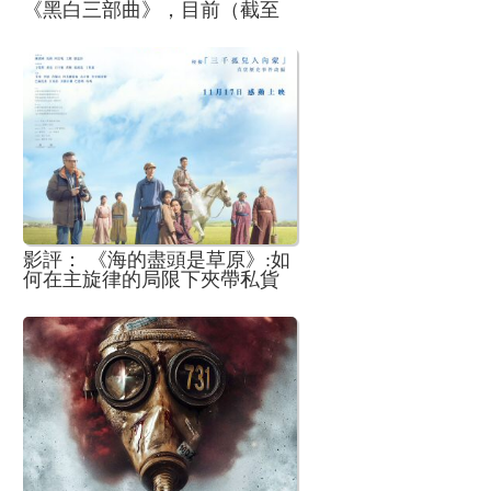
《黑白三部曲》，目前（截至
本文完稿前）唯一沒有發行藍
光版本的電影
影評： 《海的盡頭是草原》:如
何在主旋律的局限下夾帶私貨