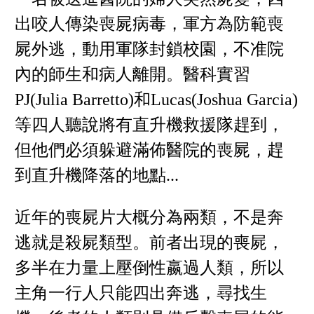
出咬人傳染喪屍病毒，軍方為防範喪
屍外逃，動用軍隊封鎖校園，不准院
內的師生和病人離開。醫科實習
PJ(Julia Barretto)和Lucas(Joshua Garcia)
等四人聽說將有直升機救援隊趕到，
但他們必須躲避滿佈醫院的喪屍，趕
到直升機降落的地點...
近年的喪屍片大概分為兩類，不是奔
逃就是殺屍類型。前者出現的喪屍，
多半在力量上壓倒性嬴過人類，所以
主角一行人只能四出奔逃，尋找生