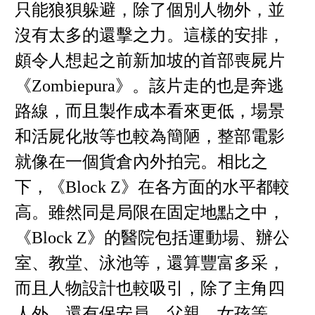
只能狼狽躲避，除了個別人物外，並
沒有太多的還擊之力。這樣的安排，
頗令人想起之前新加坡的首部喪屍片
《Zombiepura》。該片走的也是奔逃
路線，而且製作成本看來更低，場景
和活屍化妝等也較為簡陋，整部電影
就像在一個貨倉內外拍完。相比之
下，《Block Z》在各方面的水平都較
高。雖然同是局限在固定地點之中，
《Block Z》的醫院包括運動場、辦公
室、教堂、泳池等，還算豐富多采，
而且人物設計也較吸引，除了主角四
人外，還有保安員、父親、女孩等，