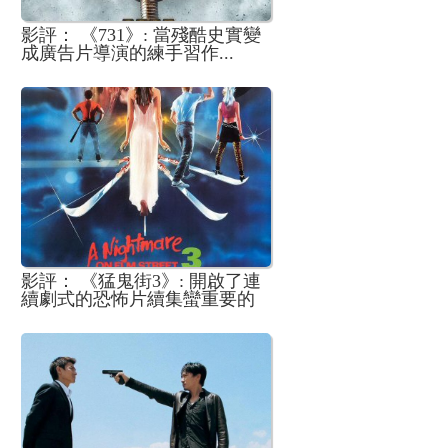
影評： 《731》: 當殘酷史實變
成廣告片導演的練手習作...
影評： 《猛鬼街3》: 開啟了連
續劇式的恐怖片續集蠻重要的
一部作品