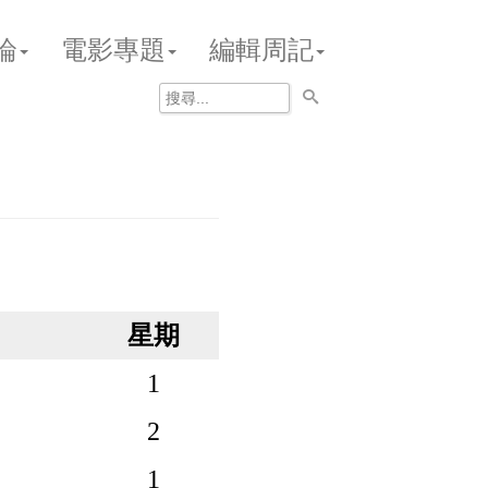
論
電影專題
編輯周記
星期
1
2
1