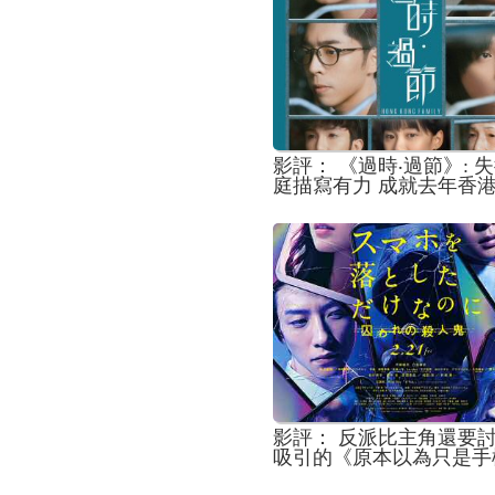
影評： 《過時‧過節》: 
庭描寫有力 成就去年香
最難忘和精彩的畫面
影評： 反派比主角還要
吸引的《原本以為只是手
了2》