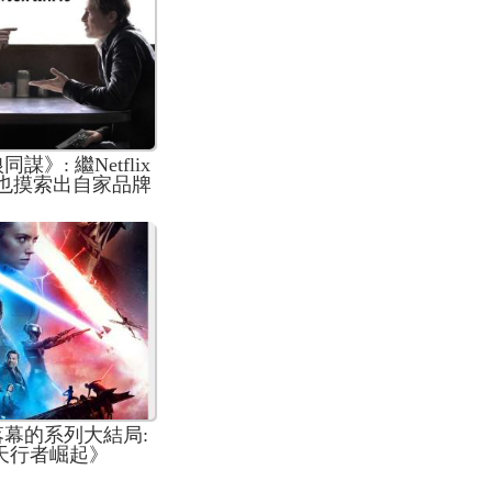
謀》: 繼Netflix
le也摸索出自家品牌
了
落幕的系列大結局:
 天行者崛起》