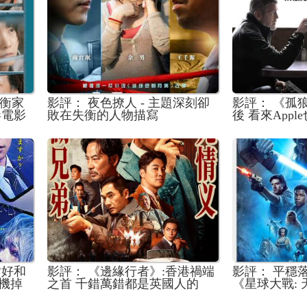
失衡家
影評： 夜色撩人 - 主題深刻卻
影評： 《孤狼同
港電影
敗在失衡的人物描寫
後 看來App
的爛片方程式
討好和
影評： 《邊緣行者》:香港禍端
影評： 平穩
機掉
之首 千錯萬錯都是英國人的
《星球大戰:
錯!?