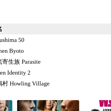
名
ushima 50
en Byoto
寄生族 Parasite
en Identity 2
 Howling Village