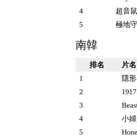
4
超音鼠大電
5
極地守護犬
南韓
排名
片名
1
隱形客 
2
191
3
Beas
4
小婦人
5
Hone