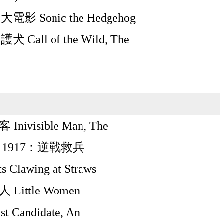
影 Sonic the Hedgehog
 Call of the Wild, The
Inivisible Man, The
7 1917：逆戰救兵
ts Clawing at Straws
 Little Women
st Candidate, An