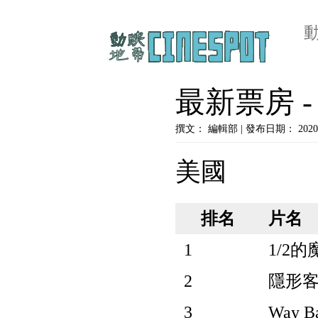
最新票房 - C
撰文： 編輯部 | 發布日期： 2020
美國
排名
片名
1
1/2的
2
隱形客 I
3
Way Ba