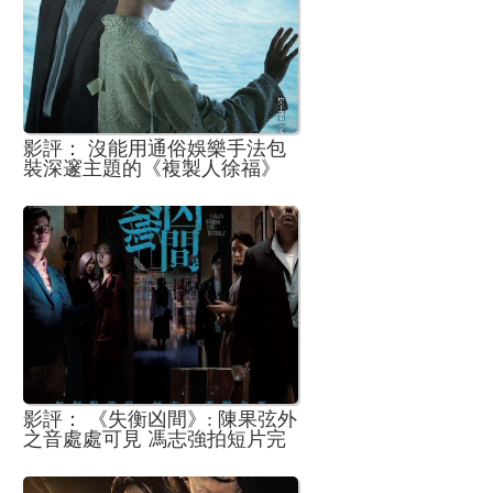
影評： 沒能用通俗娛樂手法包
裝深邃主題的《複製人徐福》
影評： 《失衡凶間》: 陳果弦外
之音處處可見 馮志強拍短片完
成度高