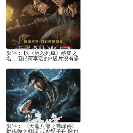
影評： 以《屍殺列車》續集之
名，但跟荷李活的B級片沒有多
少分別的《屍殺半島》
影評： 《天龍八部之喬峰傳》:
動作強文戲弱 成也甄子丹 敗也