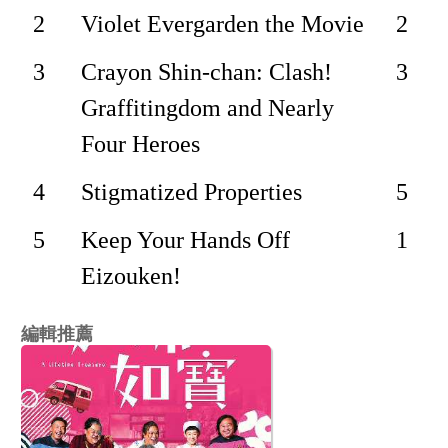
2
Violet Evergarden the Movie
2
3
Crayon Shin-chan: Clash!
3
Graffitingdom and Nearly
Four Heroes
4
Stigmatized Properties
5
5
Keep Your Hands Off
1
Eizouken!
編輯推薦