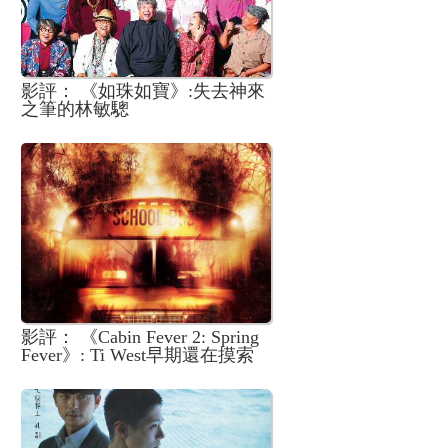
影評： 《如珠如寶》:失去神來
之筆的林敏驄
影評： 《Cabin Fever 2: Spring
Fever》: Ti West早期還在摸索
恐怖片風格的作品