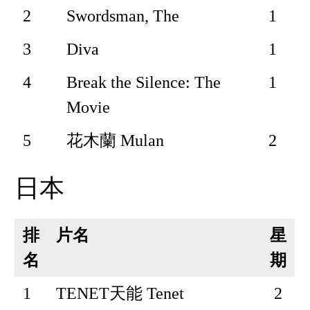
2
Swordsman, The
1
3
Diva
1
4
Break the Silence: The
1
Movie
5
花木蘭 Mulan
2
日本
排
片名
星
名
期
1
TENET天能 Tenet
2