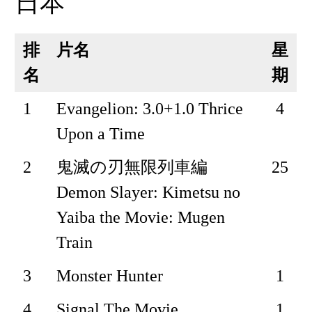
日本
排
片名
星
名
期
1
Evangelion: 3.0+1.0 Thrice
4
Upon a Time
2
鬼滅の刃無限列車編
25
Demon Slayer: Kimetsu no
Yaiba the Movie: Mugen
Train
3
Monster Hunter
1
4
Signal The Movie
1