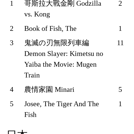
1
哥斯拉大戰金剛 Godzilla
2
vs. Kong
2
Book of Fish, The
1
3
鬼滅の刃無限列車編
11
Demon Slayer: Kimetsu no
Yaiba the Movie: Mugen
Train
4
農情家園 Minari
5
5
Josee, The Tiger And The
1
Fish