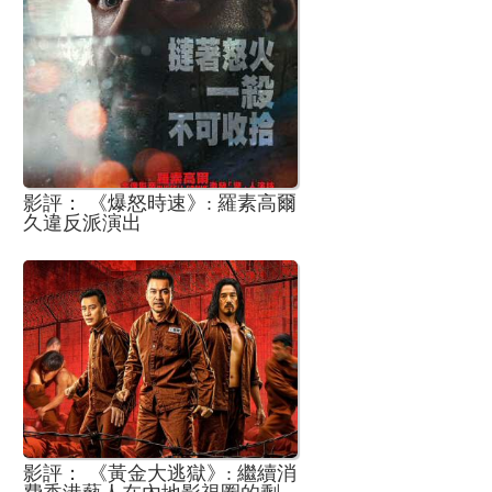
影評： 《爆怒時速》: 羅素高爾
久違反派演出
影評： 《黃金大逃獄》: 繼續消