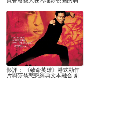
費香港藝人在內地影視圈的剩
餘價值
影評： 《致命英雄》港式動作
片與莎翁悲戀經典文本融合 劇
本比後來的《同盜一擊》好很
多