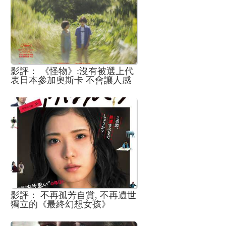
影評： 《怪物》:沒有被選上代
表日本參加奧斯卡 不會讓人感
到奇怪
影評： 不再孤芳自賞, 不再遺世
獨立的《最終幻想女孩》