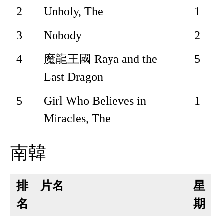
2
Unholy, The
1
3
Nobody
2
4
魔龍王國 Raya and the
5
Last Dragon
5
Girl Who Believes in
1
Miracles, The
南韓
排
片名
星
名
期