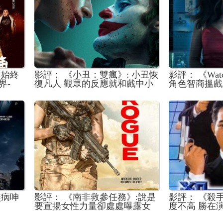
，始終
影評： 《小丑：雙瘋》: 小丑恢
影評： 《Wat
界-
復凡人 觀眾的反應就和戲中小
角色智商搵戲
丑女和獄友一樣 由愛生恨給予
劣評
無病呻
影評： 《南非救參任務》:說是
影評： 《殺
要宣揚女性力量卻處處曝露女
度不高 勝在
主角短板的奇葩動作片
作戲俐落爽快