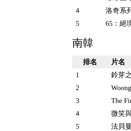
4
洛奇系列：
5
65：絕境
南韓
排名
片名
1
鈴芽之旅
2
Woon
3
The Fi
4
微笑與夏
5
法貝曼: