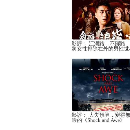
影評： 江湖路，不歸路
將女性排除在外的男性世
《角頭-浪流連》
影評： 大失預算，變得
吟的《Shock and Awe》