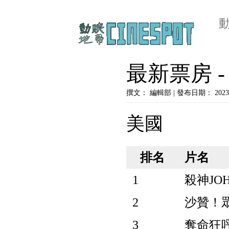
最新票房 - C
撰文： 編輯部 | 發布日期： 2023
美國
排名
片名
1
殺神JOHN
2
沙贊！眾神之
3
奪命狂呼6