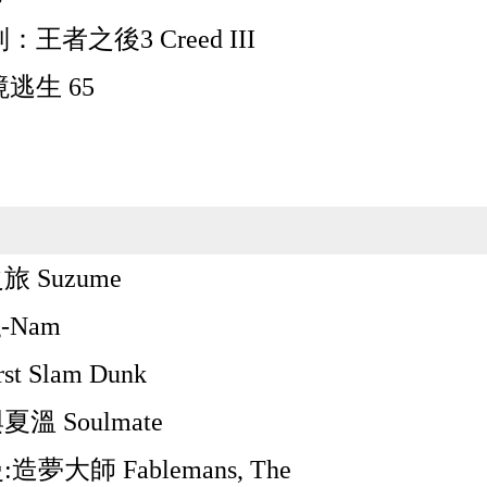
王者之後3 Creed III
逃生 65
 Suzume
g-Nam
rst Slam Dunk
溫 Soulmate
造夢大師 Fablemans, The