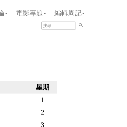
論
電影專題
編輯周記
星期
1
2
3