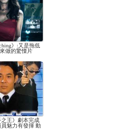
ching》:又是拖低
來做的驚慄片
手之王》劇本完成
演員魅力有發揮 動