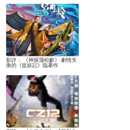
影評： 《神探蒲松齡》:劇情失
衡的《捉妖記》臨摹作