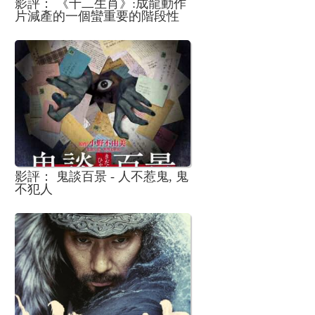
影評： 《十二生肖》:成龍動作
片減產的一個蠻重要的階段性
作品
影評： 鬼談百景 - 人不惹鬼, 鬼
不犯人