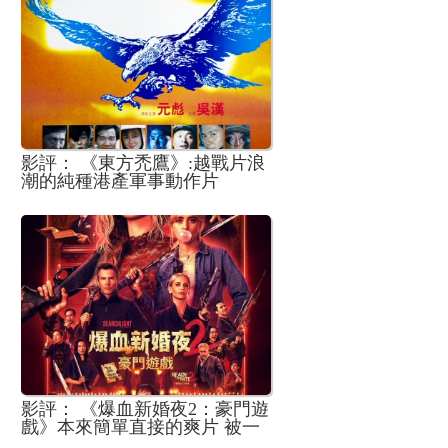
影評： 《東方禿鷹》:越戰片浪
潮的純種港產軍事動作片
影評： 《爆血新婚夜2：豪門遊
戲》本來簡單直接的爽片 被一
條處理失當的角色線拖累