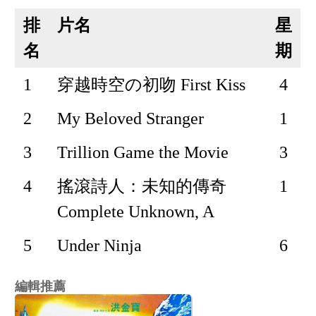
排
片名
星
名
期
1
穿越時空の初吻 First Kiss
4
2
My Beloved Stranger
1
3
Trillion Game the Movie
3
4
搖滾詩人：未知的傳奇
1
Complete Unknown, A
5
Under Ninja
6
編輯推薦