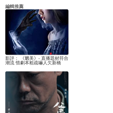
編輯推薦
影評： 《魍美》- 直播題材符合
潮流 惜劇本粗疏嚇人欠新橋