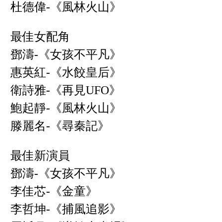
杜德偉-《風林火山》
最佳女配角
鄧濤-《女孩不平凡》
惠英紅-《水餃皇后》
衛詩雅-《再見UFO》
鮑起靜-《風林火山》
滕麗名-《尋秦記》
最佳新演員
鄧濤-《女孩不平凡》
李佳芯-《金童》
李哲坤-《捕風追影》