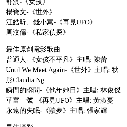
舒淇-《女孩》
楊寶文-《世外》
江皓昕、錢小蕙-《再見UFO》
周汶儒-《私家偵探》
最佳原創電影歌曲
普通人-《女孩不平凡》主唱: 陳蕾
Until We Meet Again-《世外》主唱: 秋
彤Claudia Ng
瞬間的瞬間-《他年她日》主唱: 林俊傑
華富一號-《再見UFO》主唱: 黃淑蔓
永遠的失眠-《贖夢》主唱: 張家輝