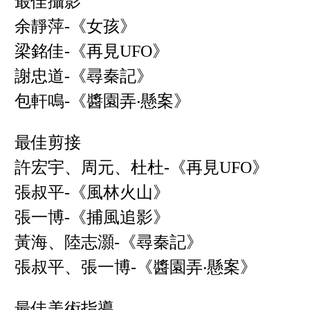
最佳攝影
余靜萍-《女孩》
梁銘佳-《再見UFO》
謝忠道-《尋秦記》
包軒鳴-《醬園弄‧懸案》
最佳剪接
許宏宇、周元、杜杜-《再見UFO》
張叔平-《風林火山》
張一博-《捕風追影》
黃海、陸志灝-《尋秦記》
張叔平、張一博-《醬園弄‧懸案》
最佳美術指導