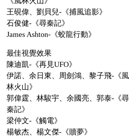
《風林火山》
王硯偉、劉貝兒-《捕風追影》
石俊健-《尋秦記》
James Ashton-《蛟龍行動》
最佳視覺效果
陳迪凱-《再見UFO》
伊諾、余日東、周劍鴻、黎子飛-《風
林火山》
郭偉霆、林駿宇、余國亮、郭泰-《尋
秦記》
梁仲文-《觸電》
楊敏杰、楊文傑-《贖夢》