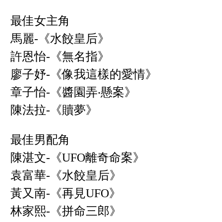
最佳女主角
馬麗-《水餃皇后》
許恩怡-《無名指》
廖子妤-《像我這樣的愛情》
章子怡-《醬園弄‧懸案》
陳法拉-《贖夢》
最佳男配角
陳湛文-《UFO離奇命案》
袁富華-《水餃皇后》
黃又南-《再見UFO》
林家熙-《拼命三郎》