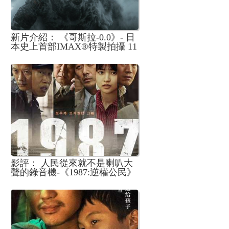
新片介紹： 《哥斯拉-0.0》- 日
本史上首部IMAX®特製拍攝 11
月震撼香港公映
影評： 人民從來就不是喇叭大
聲的錄音機-《1987:逆權公民》