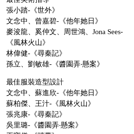
張小踏-《世外》
文念中、曾嘉碧-《他年她日》
麥浚龍、奚仲文、周世鴻、Jona Sees-
《風林火山》
林偉健-《尋秦記》
孫立、劉敏雄-《醬園弄‧懸案》
最佳服裝造型設計
文念中、蘇進欣-《他年她日》
蘇柏傑、王汁-《風林火山》
張兆康-《尋秦記》
吳里璐-《醬園弄‧懸案》