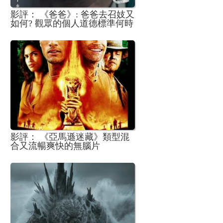
影評： 《爸爸》: 爸爸去召妓又
如何? 觀眾的個人道德標準何時
變世人指標?
影評： 《亞馬遜迷藏》類型混
合又流暢爽快的無腦片