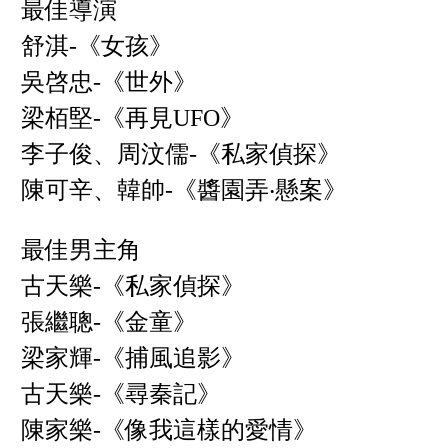
最佳導演
舒淇-《女孩》
吳啓忠-《世外》
梁栢堅-《再見UFO》
李子俊、周汶儒-《私家偵探》
陳可辛、韓帥-《醬園弄‧懸案》
最佳男主角
古天樂-《私家偵探》
張繼聰-《金童》
梁家輝-《捕風追影》
古天樂-《尋秦記》
陳家樂-《像我這樣的愛情》