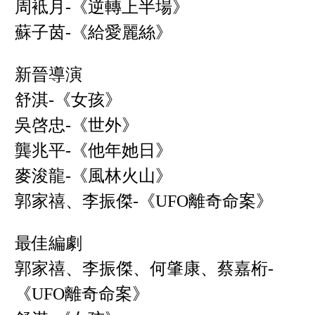
周袛月-《逆轉上半場》
蘇子茵-《給愛麗絲》
新晉導演
舒淇-《女孩》
吳啓忠-《世外》
龔兆平-《他年她日》
麥浚龍-《風林火山》
郭家禧、李振傑-《UFO離奇命案》
最佳編劇
郭家禧、李振傑、何肇康、蔡嘉桁-
《UFO離奇命案》