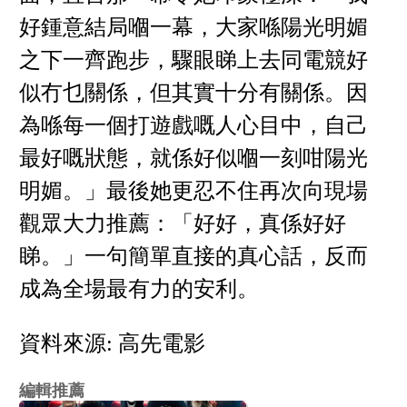
好鍾意結局嗰一幕，大家喺陽光明媚
之下一齊跑步，驟眼睇上去同電競好
似冇乜關係，但其實十分有關係。因
為喺每一個打遊戲嘅人心目中，自己
最好嘅狀態，就係好似嗰一刻咁陽光
明媚。」最後她更忍不住再次向現場
觀眾大力推薦：「好好，真係好好
睇。」一句簡單直接的真心話，反而
成為全場最有力的安利。
資料來源: 高先電影
編輯推薦