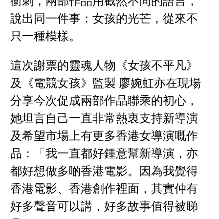
衝刺，兩部作品用截然不同的語言，
說出同一件事：女孩的光芒，從來不
只一種模樣。
這次謝票的靈魂人物《女孩不平凡》
及《電競女孩》監製 廖婉虹亦在現場
分享今次促成兩部作品聯乘的初心，
她坦言自己一直非常熱衷支持新導演
及希望市場上有更多香港女導演嘅作
品：「我一直都好鍾意幫新導演，亦
都好想做多啲香港電影。因為我覺得
香港電影、香港創作裡面，其實仲有
好多聲音可以講，好多故事值得被睇