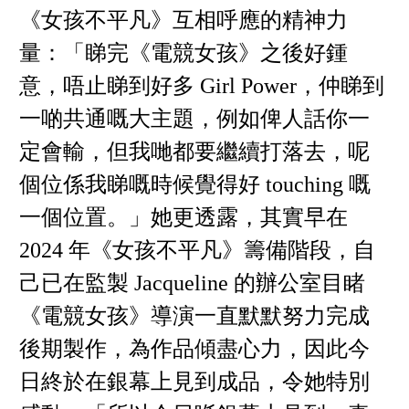
《女孩不平凡》互相呼應的精神力
量：「睇完《電競女孩》之後好鍾
意，唔止睇到好多 Girl Power，仲睇到
一啲共通嘅大主題，例如俾人話你一
定會輸，但我哋都要繼續打落去，呢
個位係我睇嘅時候覺得好 touching 嘅
一個位置。」她更透露，其實早在
2024 年《女孩不平凡》籌備階段，自
己已在監製 Jacqueline 的辦公室目睹
《電競女孩》導演一直默默努力完成
後期製作，為作品傾盡心力，因此今
日終於在銀幕上見到成品，令她特別