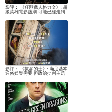
影評： 《狂獸獵人格力文》: 超
級英雄電影熱潮 可能已經走到
盡頭
影評： 《救參的士》: 滿足基本
通俗娛樂需要 但政治批判主題
乏善可陳