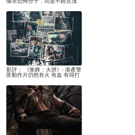
懼非恐怖分子，而是不經意洩
露的個人訊息
影評： 《衝鋒：火拼》: 港產警
匪動作片仍然有火 有血 有得打