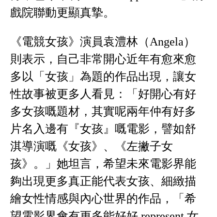
戲院聯動更顯真摯。
《電競女孩》演員袁澧林（Angela）
則表示，自己非常開心近年有愈來愈
多以「女孩」為題的作品出現，讓女
性故事被更多人看見：「好開心有好
多女孩嘅題材，其實呢兩年仲有好多
片名入邊有『女孩』嘅電影，譬如舒
淇導演嘅《女孩》、《左撇子女
孩》。」她坦言，希望未來電影界能
夠出現更多真正能代表女孩、細緻描
繪女性情感與內心世界的作品，「希
望電影界會有更多能好好 represent 女