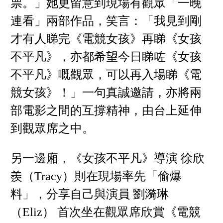
票。」她更留意到現場有觀眾「一晚
連看」兩部作品，笑言：「我見到剛
才有人睇完《電競女孩》再睇《女孩
不平凡》，亦都希望今日睇咗《女孩
不平凡》嘅觀眾，可以再入場睇《電
競女孩》！」一句真誠邀請，亦將兩
部電影之間的互撐精神，由台上延伸
到觀眾席之中。
另一邊廂，《女孩不平凡》導演 徐欣
羨（Tracy）則在現場率先「偷爆
料」，分享自己與演員 劉漪琳
（Eliz） 首次坐在觀眾席欣賞《電競