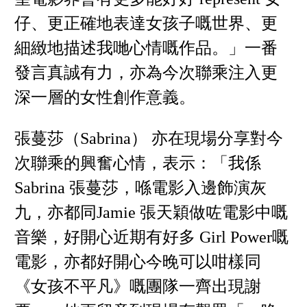
仔、更正確地表達女孩子嘅世界、更
細緻地描述我哋心情嘅作品。」一番
發言真誠有力，亦為今次聯乘注入更
深一層的女性創作意義。
張蔓莎（Sabrina） 亦在現場分享對今
次聯乘的興奮心情，表示：「我係
Sabrina 張蔓莎，喺電影入邊飾演灰
九，亦都同Jamie 張天穎做咗電影中嘅
音樂，好開心近期有好多 Girl Power嘅
電影，亦都好開心今晚可以咁樣同
《女孩不平凡》嘅團隊一齊出現謝