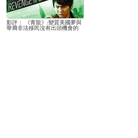
影評： 《青龍》:變質美國夢與
華裔非法移民沒有出頭機會的
悲劇故事