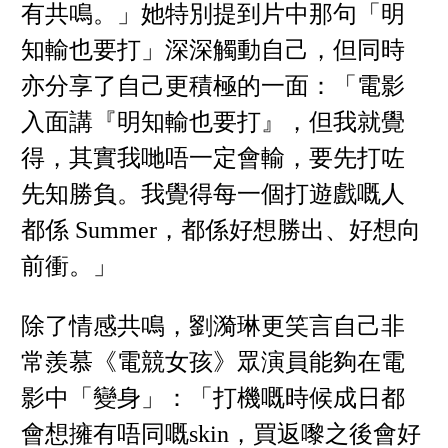
有共鳴。」她特別提到片中那句「明
知輸也要打」深深觸動自己，但同時
亦分享了自己更積極的一面：「電影
入面講『明知輸也要打』，但我就覺
得，其實我哋唔一定會輸，要先打咗
先知勝負。我覺得每一個打遊戲嘅人
都係 Summer，都係好想勝出、好想向
前衝。」
除了情感共鳴，劉漪琳更笑言自己非
常羨慕《電競女孩》眾演員能夠在電
影中「變身」：「打機嘅時候成日都
會想擁有唔同嘅skin，買返嚟之後會好