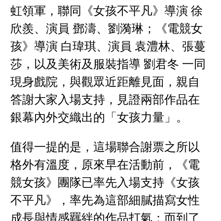
虹領軍，聯同《女孩不平凡》導演 徐
欣羨、演員 鄧濤、劉漪琳；《電競女
孩》導演 白瑋琪、演員 袁澧林、張蔓
莎，以及美術及服裝指導 劉君冬 一同
現身戲院，與觀眾近距離見面，親自
答謝大家入場支持，見證兩部作品在
銀幕內外交織出的「女孩力量」。
值得一提的是，這場聯合謝票之所以
格外有溫度，原來早在活動前，《電
競女孩》團隊已率先入場支持《女孩
不平凡》，率先為這部細膩描寫女性
成長與情感羈絆的作品打氣；而到了