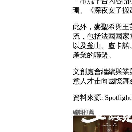
「串流平台內容開
珊、《深夜女子搬
此外，麥聖希與王
流，包括法國國家電影
以及釜山、盧卡諾
產業的聯繫。
文創處會繼續與業
意人才走向國際舞
資料來源: Spotlight P
編輯推薦