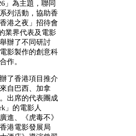
 2026」為主題，聯同
系列活動，協助香
香港之夜」招待會
地的業界代表及電影
舉辦了不同研討
電影製作的創意科
合作。
辦了香港項目推介
來自巴西、加拿
。出席的代表團成
ork」的電影人
廣進、《虎毒不》
香港電影發展局