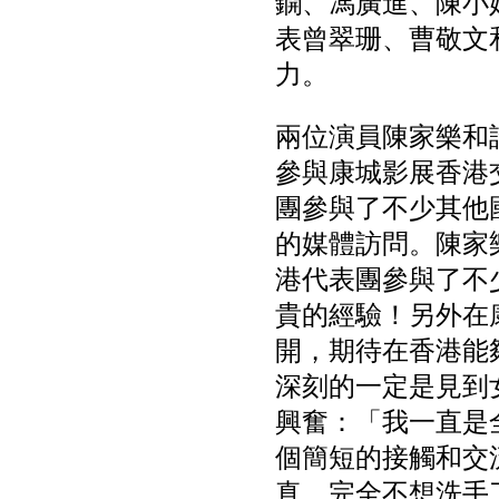
鐦、馮廣進、陳小
表曾翠珊、曹敬文
力。
兩位演員陳家樂和
參與康城影展香港
團參與了不少其他
的媒體訪問。陳家
港代表團參與了不
貴的經驗！另外在
開，期待在香港能
深刻的一定是見到
興奮：「我一直是
個簡短的接觸和交
真，完全不想洗手