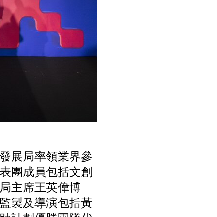
發展局率領業界參
表團成員包括文創
局主席王英偉博
監製及導演包括黃