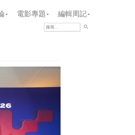
論
電影專題
編輯周記