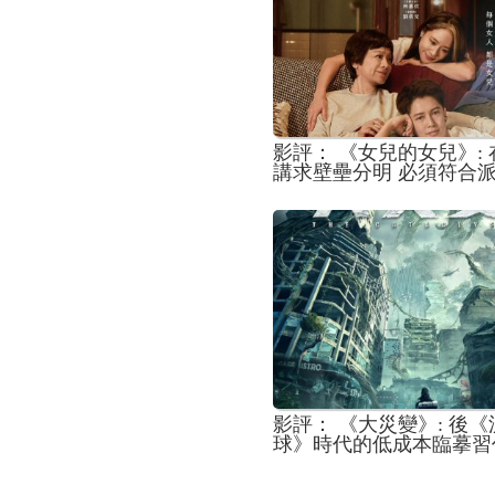
影評： 《女兒的女兒》:
講求壁壘分明 必須符合
念的社會 片中人的抉擇
信
影評： 《大災變》: 後
球》時代的低成本臨摹習