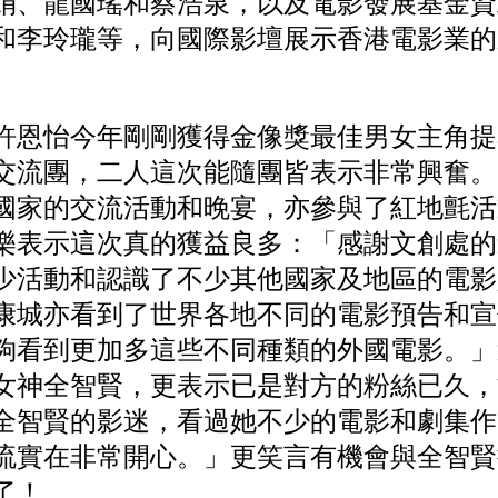
娟、龍國瑤和蔡浩泉，以及電影發展基金資
和李玲瓏等，向國際影壇展示香港電影業的
許恩怡今年剛剛獲得金像獎最佳男女主角提
交流團，二人這次能隨團皆表示非常興奮。
國家的交流活動和晚宴，亦參與了紅地氈活
樂表示這次真的獲益良多：「感謝文創處的
少活動和認識了不少其他國家及地區的電影
康城亦看到了世界各地不同的電影預告和宣
夠看到更加多這些不同種類的外國電影。」
女神全智賢，更表示已是對方的粉絲已久，
全智賢的影迷，看過她不少的電影和劇集作
流實在非常開心。」更笑言有機會與全智賢
了！