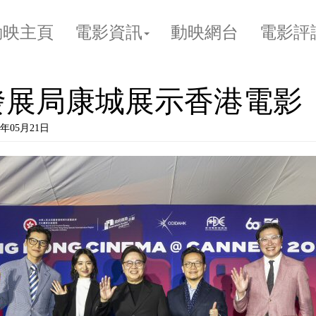
動映主頁
電影資訊
動映網台
電影評
發展局康城展示香港電影
年05月21日