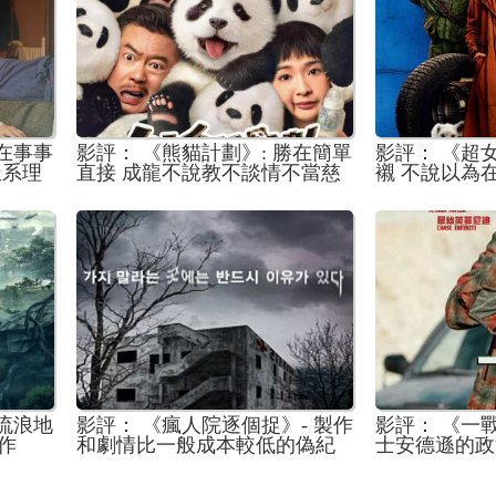
 在事事
影評： 《熊貓計劃》: 勝在簡單
影評： 《超
派系理
直接 成龍不說教不談情不當慈
襯 不說以為
難以入
父反而是好事
隊》外傳
《流浪地
影評： 《瘋人院逐個捉》- 製作
影評： 《一戰
作
和劇情比一般成本較低的偽紀
士安德遜的政
錄恐怖片紮實 但難言突破
對決