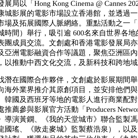
「Hong Kong Cinema @ Cannes
康城影展的電影市場設立香港館，並透過一
市場及拓展國際人脈網絡。重點活動之一「
城時間）舉行，吸引逾 600名來自世界各
表團成員交流。文創處和香港電影發展局亦
及亞洲電影融資合作等議題，聚焦亞洲區內
，以推動中西文化交流，及新科技和跨地域
找潛在國際合作夥伴，文創處於影展期間舉
向海外業界推介其原創項目，並安排他們與
、韓國及西班牙等地的電影人進行商業配對
薦參與影展官方活動「Producers Netw
》導演黃鐦、《我的天堂城市》聯合監製馮
龍國瑤、《敗走麥城》監製蔡浩泉），以及