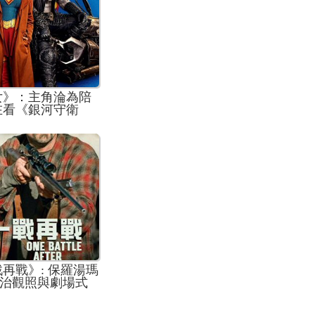
女》：主角淪為陪
在看《銀河守衛
再戰》: 保羅湯瑪
治觀照與劇場式