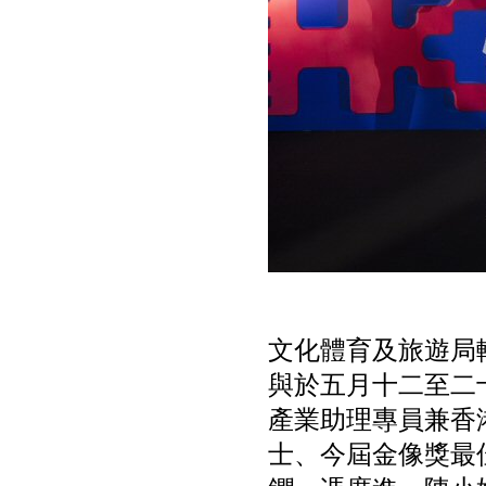
文化體育及旅遊局
與於五月十二至二
產業助理專員兼香
士、今屆金像獎最