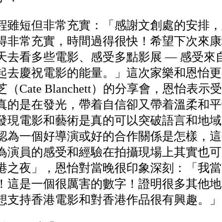
程雖短但非常充實：「感謝文創處的安排，
得非常充實，時間過得很快！希望下次來康
天去看多些電影、感受多點影展 — 感受來
起去慶祝電影的能量。」這次家樂和恩怡更
Cate Blanchett）的分享會，恩怡表
真的是在發光，帶着自信卻又帶着溫柔和平
發現電影和藝術是真的可以突破語言和地域
認為一個好導演或好的合作關係是怎樣，這
為演員的感受和經驗在拍攝現場上其實也可
港之夜」，恩怡對當晚很印象深刻：「我當
！這是一個很厲害的數字！證明很多其他地
想支持香港電影和對香港作品很有興趣。」