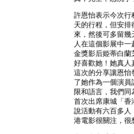
許恩怡表示今次行
天的行程，但安排
來，然後可多留幾
人在這個影展中一
金獎影后姫蒂白蘭芝（
好喜歡她！她真人
這次的分享讓恩怡
了她作為一個演員
限和語言，我們同
首次出席康城「香
說活動有六百多人
港電影很關注，很