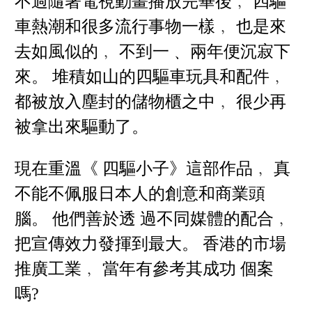
不過隨著電視動畫播放完畢後﹐ 四驅
車熱潮和很多流行事物一樣﹐ 也是來
去如風似的﹐ 不到一﹑ 兩年便沉寂下
來。 堆積如山的四驅車玩具和配件﹐
都被放入塵封的儲物櫃之中﹐ 很少再
被拿出來驅動了。
現在重溫《 四驅小子》這部作品﹐ 真
不能不佩服日本人的創意和商業頭
腦。 他們善於透 過不同媒體的配合﹐
把宣傳效力發揮到最大。 香港的市場
推廣工業﹐ 當年有參考其成功 個案
嗎?