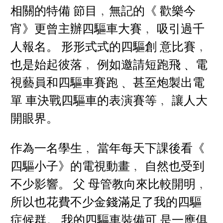
相關的特備 節目﹐無記的《 歡樂今
宵》更曾主辦四驅車大賽﹐ 吸引過千
人報名。 形形式式的四驅創 意比賽﹐
也是始起彼落﹐ 例如邀請短跑飛﹑ 電
視藝員和四驅車賽跑﹑ 甚至炮製出電
單 車決戰四驅車的表演賽等﹐ 讓人大
開眼界。
作為一名學生﹐ 當年每天下課後看《
四驅小子》的電視動畫﹐ 自然也受到
不少影響。 父 母管教向來比較開明﹐
所以也花費不少金錢滿足了我的四驅
症候群。 我的四驅車裝備可 是一應俱