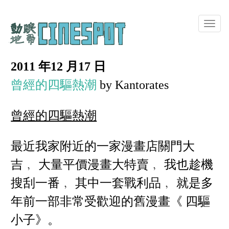
Toggle
naviga
2011 年12 月17 日
曾經的四驅熱潮
by Kantorates
曾經的四驅熱潮
最近我家附近的一家漫畫店關門大
吉﹐ 大量平價漫畫大特賣﹐ 我也趁機
搜刮一番﹐ 其中一套戰利品﹐ 就是多
年前一部非常受歡迎的舊漫畫《 四驅
小子》。