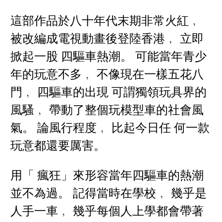
這部作品於八十年代末期非常火紅﹐
被改編成電視動畫後登陸香港﹐ 立即
掀起一股 四驅車熱潮。 可能當年青少
年的玩意不多﹐ 不像現在一樣五花八
門﹐ 四驅車的出現 可謂獨領玩具界的
風騷﹐ 帶動了整個玩模型車的社會風
氣。 論風行程度﹐ 比起今日任 何一款
玩意都還要厲害。
用「 瘋狂」來形容當年四驅車的熱潮
並不為過。 記得當時在學校﹐ 幾乎是
人手一車﹐ 幾乎每個人上學都會帶著