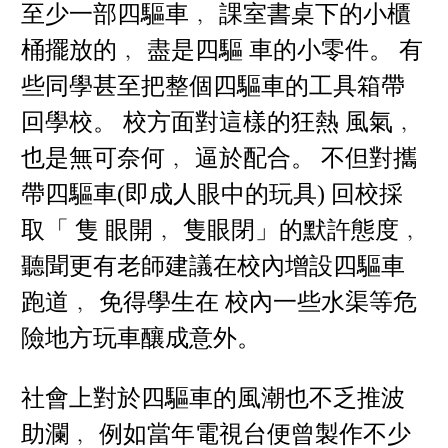
至少一部四驅車﹐ 課室書桌下的小櫃
桶擺放的﹐ 盡是四驅 車的小零件。 有
些同學甚至把整個四驅車的工具箱帶
回學校。 校方面對這樣的狂熱 風氣﹐
也是無可奈何﹐ 逼於配合。 不但對攜
帶四驅車(即成人眼中的玩具) 回校採
取「 隻 眼開﹐ 隻眼閉」的默許態度﹐
聽聞更有老師建議在校內增設四驅車
跑道﹐ 免得學生在 校內一些水渠等危
險地方玩車釀成意外。
社會上對於四驅車的風潮也不乏推波
助瀾﹐ 例如當年電視台便曾製作不少