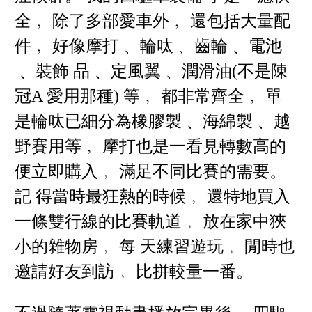
全﹐ 除了多部愛車外﹐ 還包括大量配
件﹐ 好像摩打﹑ 輪呔﹑ 齒輪﹑ 電池
﹑ 裝飾 品﹑ 定風翼﹑ 潤滑油(不是陳
冠A 愛用那種) 等﹐ 都非常齊全﹐ 單
是輪呔已細分為橡膠製﹑ 海綿製﹑ 越
野賽用等﹐ 摩打也是一看見轉數高的
便立即購入﹐ 滿足不同比賽的需要。
記 得當時最狂熱的時候﹐ 還特地買入
一條雙行線的比賽軌道﹐ 放在家中狹
小的雜物房﹐ 每 天練習遊玩﹐ 閒時也
邀請好友到訪﹐ 比拼較量一番。