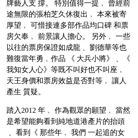
牌藝人支 撐。 特別值得一提﹐ 曾經前
途無限的張柏芝久休復出﹐ 本來被寄
厚望﹐ 可惜接連多部作品均口碑 和票
房欠奉﹐ 前景讓人擔心。 另外﹐ 一些
以往的票房保證如成龍﹑ 劉德華等也
難復當年勇﹐作品 《 大兵小將》﹑ 《
我知女人心》等既不叫好也不叫座﹐
天王身價和票房效益是否對等﹐ 讓人
產生 質疑。
踏入2012 年﹐ 作為觀眾的願望﹐ 當然
是希望能夠看到純地道港產片的抬頭
﹑ 看到《 那些年﹐ 我們 一起追的女