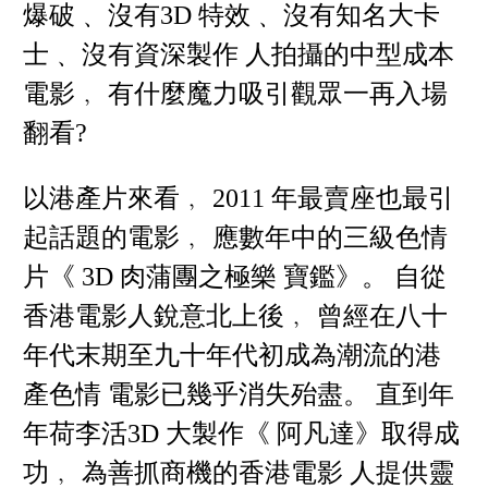
爆破﹑ 沒有3D 特效﹑ 沒有知名大卡
士﹑ 沒有資深製作 人拍攝的中型成本
電影﹐ 有什麼魔力吸引觀眾一再入場
翻看?
以港產片來看﹐ 2011 年最賣座也最引
起話題的電影﹐ 應數年中的三級色情
片《 3D 肉蒲團之極樂 寶鑑》。 自從
香港電影人銳意北上後﹐ 曾經在八十
年代末期至九十年代初成為潮流的港
產色情 電影已幾乎消失殆盡。 直到年
年荷李活3D 大製作《 阿凡達》取得成
功﹐ 為善抓商機的香港電影 人提供靈