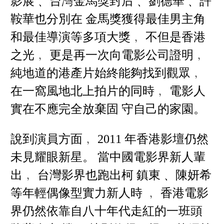
影展﹑ 台灣金馬獎封后﹑ 劉德華﹑ 許
鞍華也分別在 金馬獎獲得最佳男主角
和最佳導演等多項大獎﹐ 不但是香港
之光﹐ 更是再一次向電影公司證明﹐
純地道的港產片始終能夠找到觀眾﹐
在一窩風地北上拍片的同時﹐ 電影人
實在不應完全放棄固 守自己的家園。
說到演員方面﹐ 2011 年香港影壇仍然
未見耀眼新星。 當中國電影界新人輩
出﹐ 台灣影界也跑出柯 鎮東﹑ 陳妍希
等年輕偶像型實力新人時 ﹐ 香港電影
界仍然依靠自八十年代走紅的一班頭