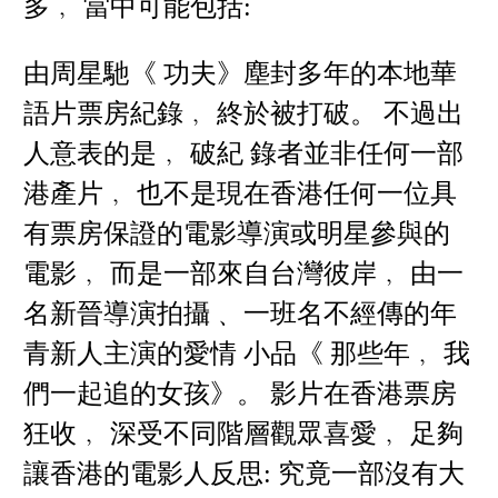
多﹐ 當中可能包括:
由周星馳《 功夫》塵封多年的本地華
語片票房紀錄﹐ 終於被打破。 不過出
人意表的是﹐ 破紀 錄者並非任何一部
港產片﹐ 也不是現在香港任何一位具
有票房保證的電影導演或明星參與的
電影﹐ 而是一部來自台灣彼岸﹐ 由一
名新晉導演拍攝﹑ 一班名不經傳的年
青新人主演的愛情 小品《 那些年﹐ 我
們一起追的女孩》。 影片在香港票房
狂收﹐ 深受不同階層觀眾喜愛﹐ 足夠
讓香港的電影人反思: 究竟一部沒有大