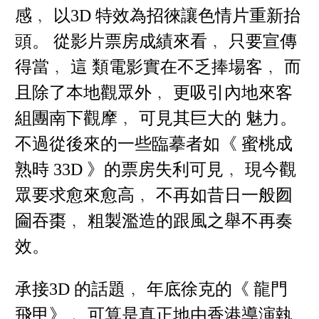
感﹐ 以3D 特效為招徠讓色情片重新抬
頭。 從影片票房成績來看﹐ 只要宣傳
得當﹐ 這 類電影實在不乏捧場客﹐ 而
且除了本地觀眾外﹐ 更吸引內地來客
組團南下觀摩﹐ 可見其巨大的 魅力。
不過從後來的一些臨摹者如《 蜜桃成
熟時 33D 》的票房失利可見﹐ 現今觀
眾要求愈來愈高﹐ 不再如昔日一般囫
圇吞棗﹐ 粗製濫造的跟風之舉不再奏
效。
承接3D 的話題﹐ 年底徐克的《 龍門
飛甲》﹐ 可算是真正地由香港導演執