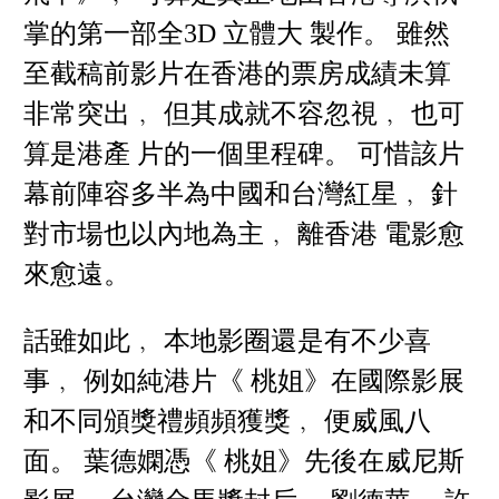
掌的第一部全3D 立體大 製作。 雖然
至截稿前影片在香港的票房成績未算
非常突出﹐ 但其成就不容忽視﹐ 也可
算是港產 片的一個里程碑。 可惜該片
幕前陣容多半為中國和台灣紅星﹐ 針
對市場也以內地為主﹐ 離香港 電影愈
來愈遠。
話雖如此﹐ 本地影圈還是有不少喜
事﹐ 例如純港片《 桃姐》在國際影展
和不同頒獎禮頻頻獲獎﹐ 便威風八
面。 葉德嫻憑《 桃姐》先後在威尼斯