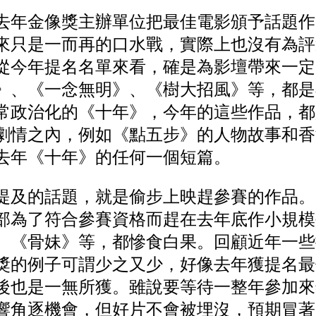
去年金像獎主辦單位把最佳電影頒予話題作
來只是一而再的口水戰，實際上也沒有為評
從今年提名名單來看，確是為影壇帶來一定
》、《一念無明》、《樹大招風》等，都是
常政治化的《十年》，今年的這些作品，都
劇情之內，例如《點五步》的人物故事和香
去年《十年》的任何一個短篇。
提及的話題，就是偷步上映趕參賽的作品。
部為了符合參賽資格而趕在去年底作小規模
、《骨妹》等，都慘食白果。回顧近年一些
獎的例子可謂少之又少，好像去年獲提名最
後也是一無所獲。雖說要等待一整年參加來
響角逐機會，但好片不會被埋沒，預期冒著