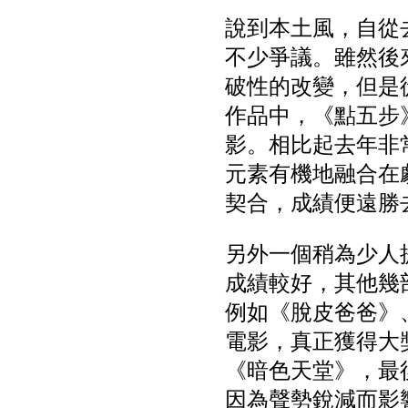
說到本土風，自從
不少爭議。雖然後
破性的改變，但是
作品中，《點五步
影。相比起去年非
元素有機地融合在
契合，成績便遠勝
另外一個稍為少人
成績較好，其他幾
例如《脫皮爸爸》
電影，真正獲得大
《暗色天堂》，最
因為聲勢銳減而影