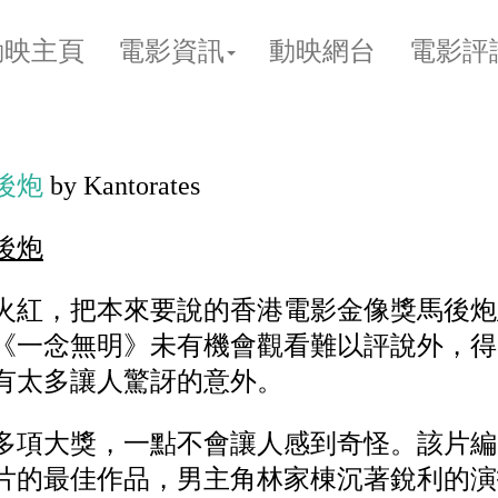
動映主頁
電影資訊
動映網台
電影評
後炮
by Kantorates
後炮
火紅，把本來要說的香港電影金像獎馬後炮
《一念無明》未有機會觀看難以評說外，得
有太多讓人驚訝的意外。
多項大獎，一點不會讓人感到奇怪。該片編
片的最佳作品，男主角林家棟沉著銳利的演