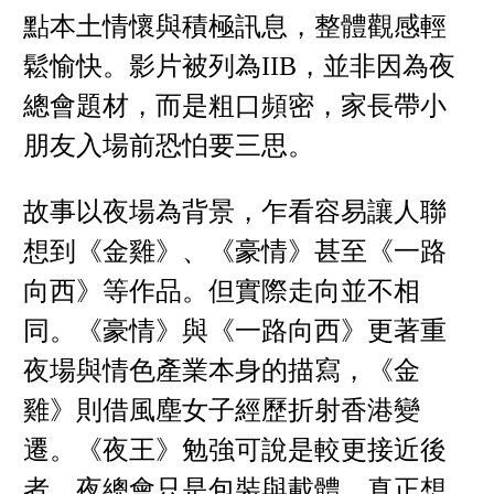
點本土情懷與積極訊息，整體觀感輕
鬆愉快。影片被列為IIB，並非因為夜
總會題材，而是粗口頻密，家長帶小
朋友入場前恐怕要三思。
故事以夜場為背景，乍看容易讓人聯
想到《金雞》、《豪情》甚至《一路
向西》等作品。但實際走向並不相
同。《豪情》與《一路向西》更著重
夜場與情色產業本身的描寫，《金
雞》則借風塵女子經歷折射香港變
遷。《夜王》勉強可說是較更接近後
者，夜總會只是包裝與載體，真正想