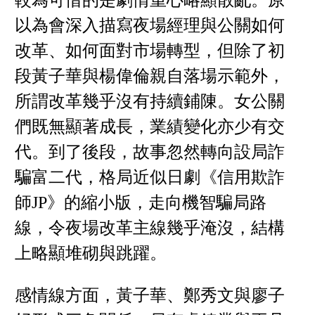
較為可惜的是劇情重心略顯散亂。原
以為會深入描寫夜場經理與公關如何
改革、如何面對市場轉型，但除了初
段黃子華與楊偉倫親自落場示範外，
所謂改革幾乎沒有持續鋪陳。女公關
們既無顯著成長，業績變化亦少有交
代。到了後段，故事忽然轉向設局詐
騙富二代，格局近似日劇《信用欺詐
師JP》的縮小版，走向機智騙局路
線，令夜場改革主線幾乎淹沒，結構
上略顯堆砌與跳躍。
感情線方面，黃子華、鄭秀文與廖子