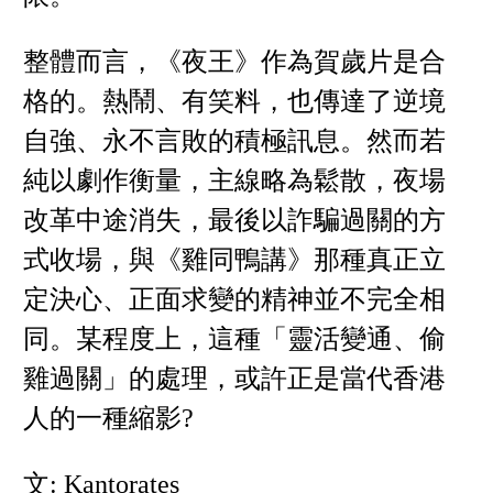
整體而言，《夜王》作為賀歲片是合
格的。熱鬧、有笑料，也傳達了逆境
自強、永不言敗的積極訊息。然而若
純以劇作衡量，主線略為鬆散，夜場
改革中途消失，最後以詐騙過關的方
式收場，與《雞同鴨講》那種真正立
定決心、正面求變的精神並不完全相
同。某程度上，這種「靈活變通、偷
雞過關」的處理，或許正是當代香港
人的一種縮影?
文: Kantorates