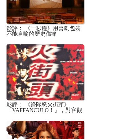
影評： 《一秒鐘》用喜劇包裝
不能言喻的歷史傷痛
影評： 《鋒隊怒火街頭》
「VAFFANCULO！」，對客觀
來說的破損家庭的關心的那部
電影30週年