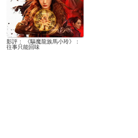
影評： 《驅魔龍族馬小玲》：
往事只能回味