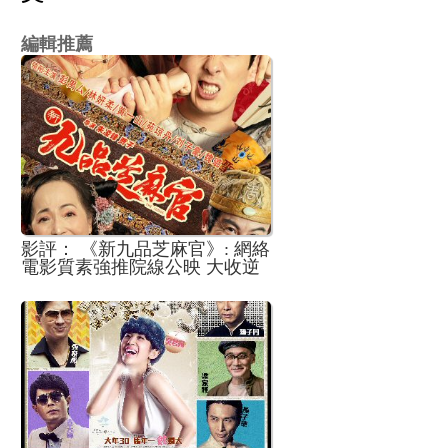
編輯推薦
影評： 《新九品芝麻官》: 網絡
電影質素強推院線公映 大收逆
向宣傳奇效