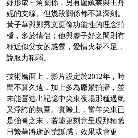
妤形成三角關係，另有盧鎮業與王丹
妮的支線。但幾段關係都不算深刻。
黃子華與鄭秀文更像功能性的理念拍
檔，多於情侶；他與廖子妤之間則有
種近似父女的感覺，愛情火花不足，
說服力稍弱。
技術層面上，影片設定於2012年，時
間不算久遠，加上多為廠景拍攝，並
未能營造出記憶中尖東夜場那種過氣
又浮誇的氛圍。實際上，當年尖東已
是強弩之末，若能更刻意呈現那種舊
日繁華將逝的荒誕感，效果或會更