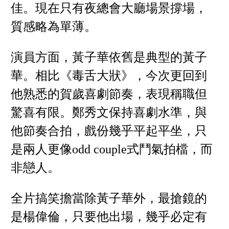
佳。現在只有夜總會大廳場景撐場，
質感略為單薄。
演員方面，黃子華依舊是典型的黃子
華。相比《毒舌大狀》，今次更回到
他熟悉的賀歲喜劇節奏，表現稱職但
驚喜有限。鄭秀文保持喜劇水準，與
他節奏合拍，戲份幾乎平起平坐，只
是兩人更像odd couple式鬥氣拍檔，而
非戀人。
全片搞笑擔當除黃子華外，最搶鏡的
是楊偉倫，只要他出場，幾乎必定有