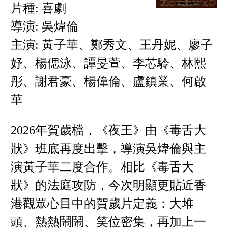
片種: 喜劇
導演: 吳煒倫
主演: 黃子華、鄭秀文、王丹妮、廖子
妤、楊偲泳、譚旻萱、李芯駖、林熙
彤、謝君豪、楊偉倫、盧鎮業、何啟
華
2026年賀歲檔，《夜王》由《毒舌大
狀》班底再度出擊，導演吳煒倫與主
演黃子華二度合作。相比《毒舌大
狀》的法庭攻防，今次明顯更貼近香
港觀眾心目中的賀歲片定義：大堆
頭、熱熱鬧鬧、笑位密集，再加上一