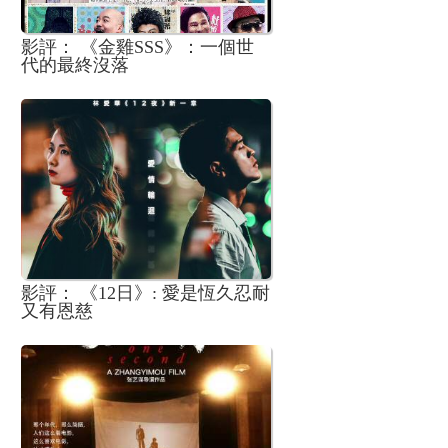
影評： 《金雞SSS》：一個世
代的最終沒落
影評： 《12日》: 愛是恆久忍耐
又有恩慈