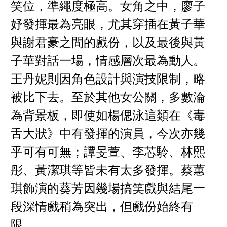
笑位，準繩度極高。女角之中，廖子
妤發揮最為亮眼，尤其穿插在黃子華
與謝君豪之間的戲份，以及最後與黃
子華對話一場，情感層次最為動人。
王丹妮則因角色設計與演技限制，略
被比下去。至於其他女公關，多數淪
為背景板，即使如楊偲泳這類在《毒
舌大狀》中有發揮的演員，今次亦幾
乎可有可無；譚旻萱、李芯駖、林熙
彤、黃潔琪等皆未有太多發揮。蔡蕙
琪飾演的葵芳因幾場搞笑戲與結尾一
段深情戲稍為突出，但戲份始終有
限。