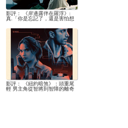
影評： 《岸邊露伴在羅浮》:
真.「你是忘記了，還是害怕想
起來？」
影評： 《紐約暗煞》：頭重尾
輕 男主角從智將到智障的離奇
過渡