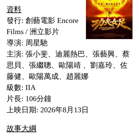
資料
發行: 創藝電影 Encore
Films / 洲立影片
導演: 周星馳
主演: 張小斐、迪麗熱巴、張藝興、蔡
思貝、張繼聰、歐陽靖 、劉嘉玲、佐
藤健、歐陽萬成、趙麗娜
級數: IIA
片長: 106分鐘
上映日期: 2026年8月13日
故事大綱