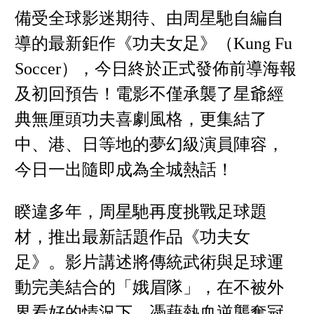
備受全球影迷期待、由周星馳自編自
導的最新鉅作《功夫女足》（Kung Fu
Soccer），今日終於正式發佈前導海報
及初回預告！電影不僅承襲了星爺經
典無厘頭功夫喜劇風格，更集結了
中、港、日等地的夢幻級演員陣容，
今日一出隨即成為全城熱話！
睽違多年，周星馳再度挑戰足球題
材，推出最新話題作品《功夫女
足》。影片講述將傳統武術與足球運
動完美結合的「娥眉隊」，在不被外
界看好的情況下，憑藉熱血逆襲奪冠