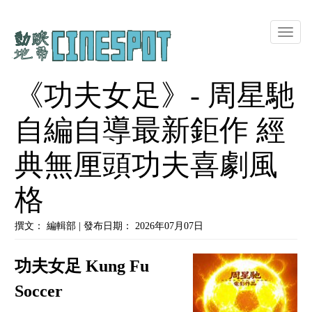
Toggle
naviga
《功夫女足》- 周星馳
自編自導最新鉅作 經
典無厘頭功夫喜劇風
格
撰文： 編輯部 | 發布日期： 2026年07月07日
功夫女足 Kung Fu
Soccer