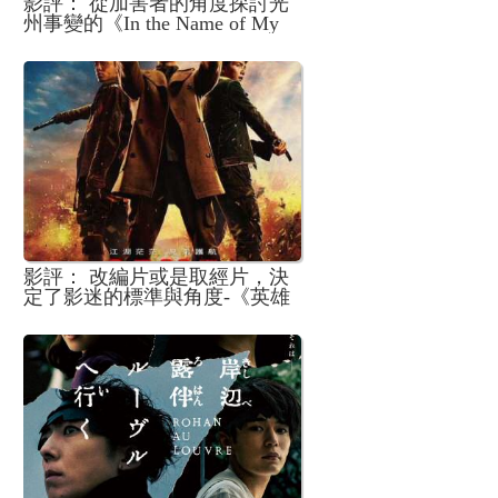
影評： 從加害者的角度探討光
州事變的《In the Name of My
Son》
影評： 改編片或是取經片，決
定了影迷的標準與角度-《英雄
本色2018》