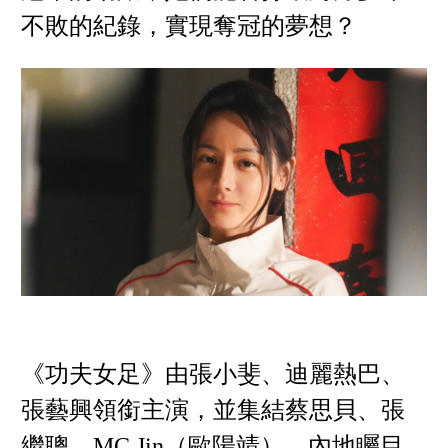
不敗的紀錄，實現奪冠的夢想？
《功夫女足》由張小斐、迪麗熱巴、
張藝興領銜主演，並集結蔡思貝、張
繼聰、MC Jin（歐陽靖）、內地矚目