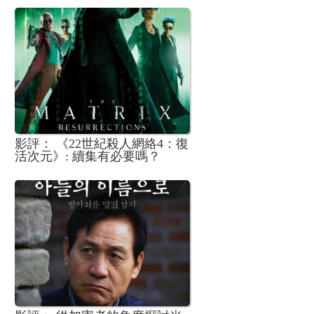
影評： 《22世紀殺人網絡4：復
活次元》: 續集有必要嗎？