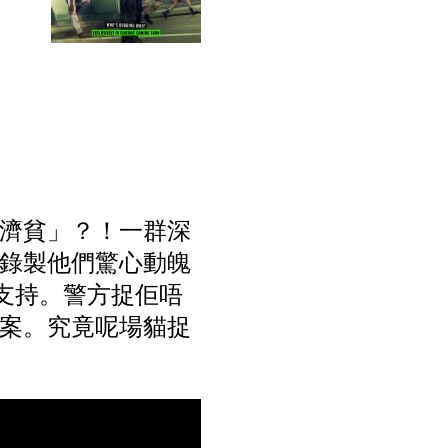
富濟貧」？！一群深
錄製他們驚心動魄
絲支持。警方捉佢唔
案。究竟呢場貓捉