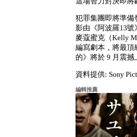
這場智力對決即將
犯罪集團即將準備
影由《阿波羅13號》
麥蔻蜜克（Kelly M
編寫劇本，將最頂
的》將於 9 月
資料提供: Sony Picture
編輯推薦