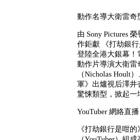
動作名導大衛雷奇
由 Sony Pic
作鉅獻 《打劫銀行是咁
登陸全港大銀幕！
動作片導演大衛雷奇（
（Nicholas H
軍》出爐視后澤井杏
驚悚類型，掀起一
YouTuber 
《打劫銀行是咁的
（YouTuber