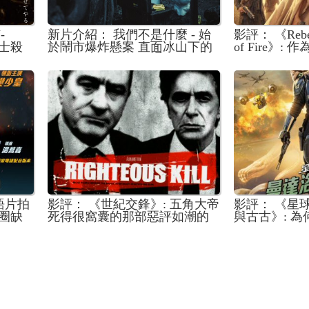
-
新片介紹： 我們不是什麼 - 始
影評： 《Rebel 
晃士殺
於鬧市爆炸懸案 直面冰山下的
of Fire》
社會暗流與實相 江𤒹生AK × 陳
明迷 對於這
毅燊 ANSONBEAN 兩大新生代
其實不算太差
力量迸發衝勁
語片拍
影評： 《世紀交鋒》: 五角大帝
影評： 《星
圈缺
死得很窩囊的那部惡評如潮的
與古古》: 
警匪緝凶片
感到被出賣?