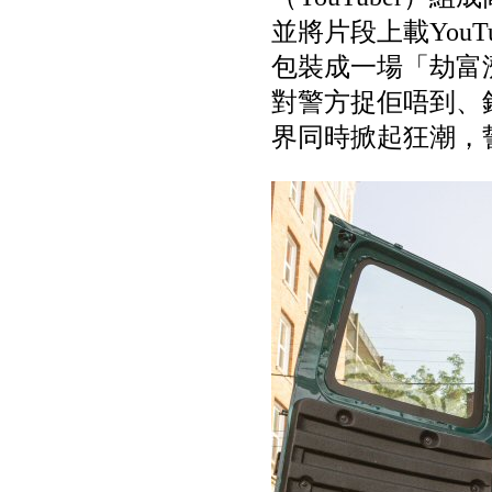
並將片段上載You
包裝成一場「劫富
對警方捉佢唔到、
界同時掀起狂潮，