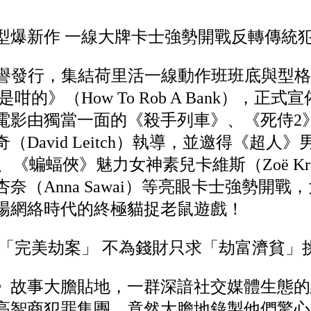
型爆新作 一線大牌卡士強勢開戰反轉傳統
tures 榮譽發行，集結荷里活一線動作班班底
的》（How To Rob A Bank），正式
電影由獨當一面的《殺手列車》、《死侍2
David Leitch）執導，並邀得《超人
oult）、《蝙蝠俠》魅力女神素兒卡維斯（Zoë K
奈（Anna Sawai）等亮眼卡士強勢開戰
場網絡時代的終極貓捉老鼠遊戲！
網絡直播「完美劫案」 不為錢財只求「劫富濟貧
》故事大膽貼地，一群深諳社交媒體生態的
）組成高智商犯罪集團，竟然大膽地錄製他們驚