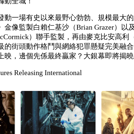
轟動全城！
發動一場有史以來最野心勃勃、規模最大的
金像監製白賴仁基沙（Brian Grazer
cCormick）聯手監製，再由麥克比安高利（Mark
級的街頭動作格鬥與網絡犯罪懸疑完美融合
震撼上映，邊個先係最終贏家？大銀幕即將揭
s Releasing International