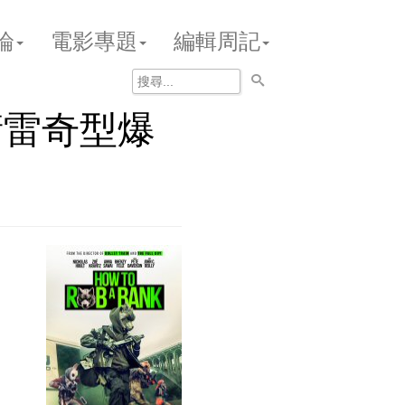
論
電影專題
編輯周記
衛雷奇型爆