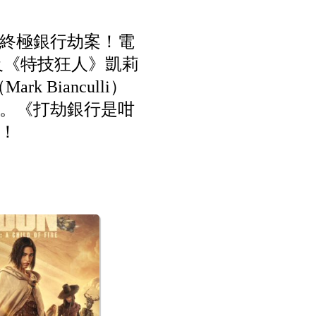
終極銀行劫案！電
）以及《特技狂人》凱莉
 Bianculli）
。《打劫銀行是咁
曉！