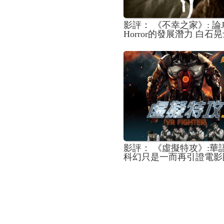
影評： 《不幸之家》: 論J
Horror的發展潛力 白石
出新血路
影評： 《虛擬特攻》:華
科幻只是一而再引證電影
乏真正懂科普概念的人才