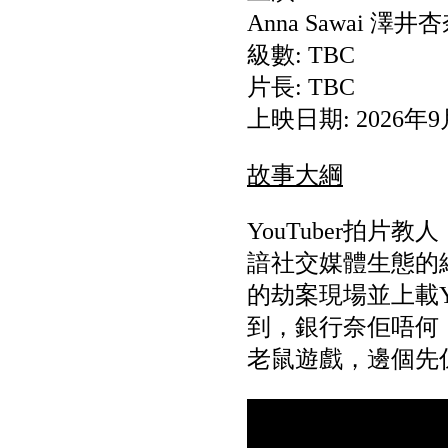
Anna Sawai 澤井
級數: TBC
片長: TBC
上映日期: 2026年9
故事大綱
YouTuber拍
諳社交媒體生態的
的劫案現場並上載Y
到，銀行奈佢唔何
老鼠遊戲，邊個先