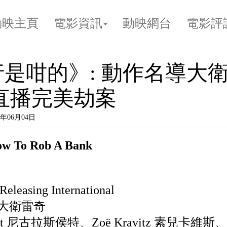
動映主頁
電影資訊
動映網台
電影評
是咁的》: 動作名導大
直播完美劫案
年06月04日
o Rob A Bank
eleasing International
ch 大衛雷奇
Hoult 尼古拉斯侯特、Zoë Kravitz 素兒卡維斯、