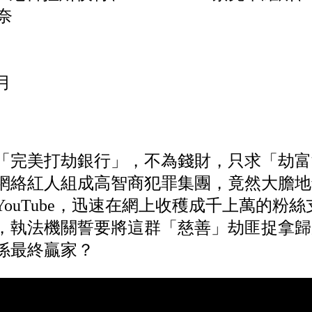
杏奈
月
片教人「完美打劫銀行」，不為錢財，只求「劫
網絡紅人組成高智商犯罪集團，竟然大膽地
ouTube，迅速在網上收穫成千上萬的粉
，執法機關誓要將這群「慈善」劫匪捉拿歸
係最終贏家？