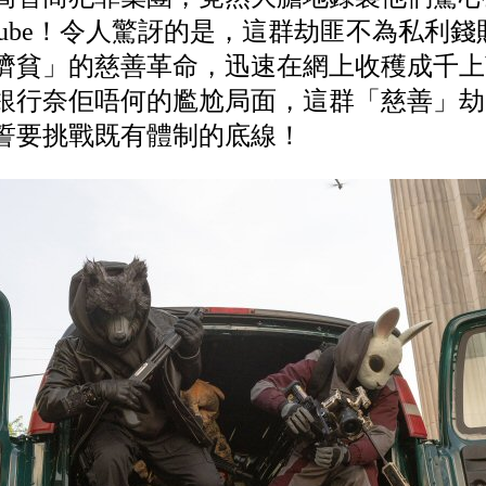
Tube！令人驚訝的是，這群劫匪不為私利
濟貧」的慈善革命，迅速在網上收穫成千上
銀行奈佢唔何的尷尬局面，這群「慈善」劫
誓要挑戰既有體制的底線！