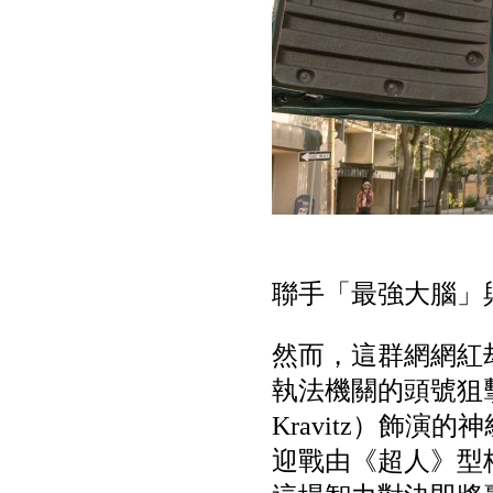
聯手「最強大腦」
然而，這群網網紅
執法機關的頭號狙
Kravitz）飾
迎戰由《超人》型格男