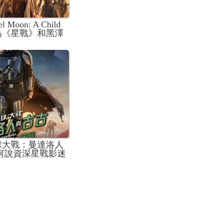
Moon: A Child
: 作為《星戰》和黑澤
部致敬之作的觀感
球大戰：曼達洛人
為何說資深星戰影迷