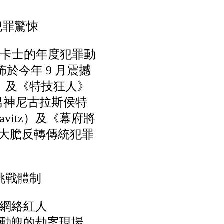
犯罪驚悚
與型格卡士的年度犯罪動
宣佈於今年 9 月震撼
》及《特技狂人》
》男神尼古拉斯侯特
ravitz）及《幕府將
，大膽反轉傳統犯罪
」挑戰體制
網絡紅人
心動魄的劫案現場，