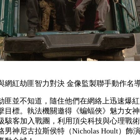
與網紅劫匪智力對決 金像監製聯手動作名
劫匪並不知道，隨住他們在網絡上迅速爆紅
擊目標。執法機關邀得《蝙蝠俠》魅力女神素
演的神級駭客加入戰團，利用頂尖科技與心理戰
神尼古拉斯侯特（Nicholas Hoult）