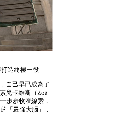
導打造終極一役
，自己早已成為了
兒卡維斯（Zoë
術一步步收窄線索，
飾演的「最強大腦」，