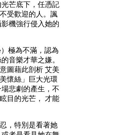
的光芒底下，任憑記
不受歡迎的人。諷
攝影機強行侵入她的
se）極為不滿，認為
絲的音樂才華之嫌。
意圖藉此剖析 艾美
美懷絲」巨大光環
一場悲劇的產生，不
眩目的光芒， 才能
忍，特別是看著她
又或者是看見她在舞