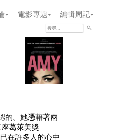
論
電影專題
編輯周記
可否認的。她憑藉著兩
五座葛萊美獎
 早已在許多人的心中