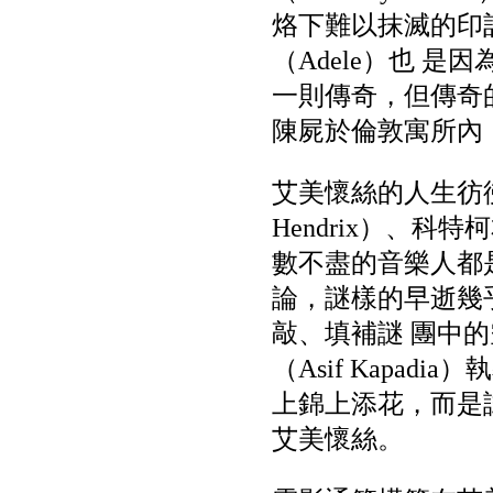
烙下難以抹滅的印記
（Adele）也 
一則傳奇，但傳奇的
陳屍於倫敦寓所內
艾美懷絲的人生彷
Hendrix）、科特柯
數不盡的音樂人都
論，謎樣的早逝幾
敲、填補謎 團中
（Asif Kapa
上錦上添花，而是
艾美懷絲。