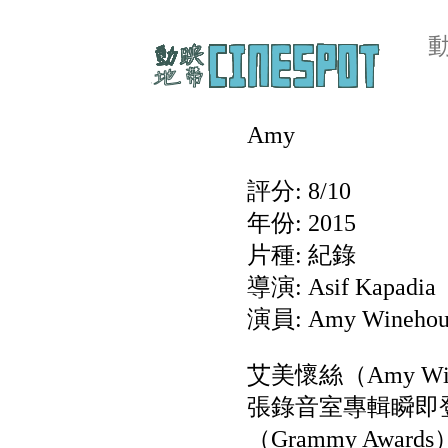
Amy
評分: 8/10
年份: 2015
片種: 紀錄
導演: Asif Kapadia
演員: Amy Winehou
艾美懷絲（Amy 
張錄音室專輯瞬即
（Grammy Aw