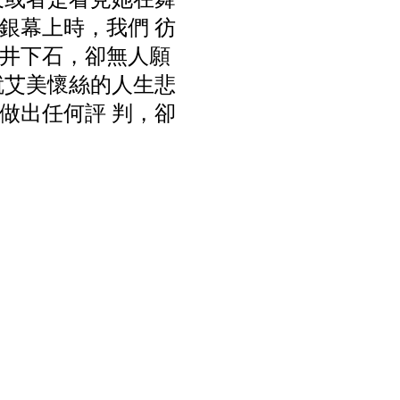
銀幕上時，我們 彷
井下石，卻無人願
就艾美懷絲的人生悲
做出任何評 判，卻