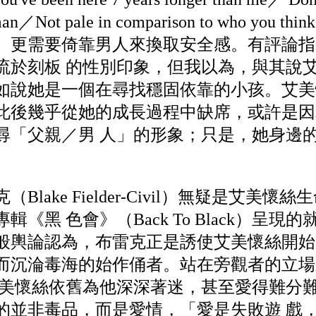
e man／Not pale in comparison to who you
、更需要倚靠男人來換取安全感。有評論指
流於刻板 的性別印象，但我以為，與其說
如說她是一個在尋找穩固依靠的小孩。艾美懷
此後幾乎從她的成長過程中缺席，或許是因
尋「父親／男 人」的形象；只是，她身邊
lake Fielder-Civil）無疑是艾美
《黑 色會》（Back To Black）呈
般輿論認為，布雷克正是誘使艾美懷絲開始
而沉淪毒海的始作俑者。站在旁觀者的立場
 美懷絲依舊為他深深著迷，甚至愛得難分
並非毒品，而是愛情，「愛是失敗遊 戲，」（L