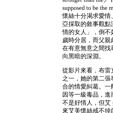
supposed to be th
懷絲十分渴求愛情
亞採取的敘事觀點
情的女人」，倒不
歲時分居，而父親
在有意無意之間找
向黑暗的深淵。
從影片來看，布雷克（B
之一，她的第二張專輯
合的情愛糾葛。一
因等一級毒品，進
不是好情人，但艾
來艾美懷絲戒不掉的