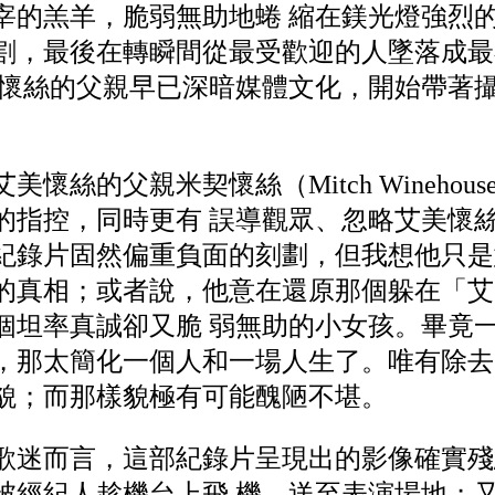
宰的羔羊，脆弱無助地蜷 縮在鎂光燈強烈
割，最後在轉瞬間從最受歡迎的人墜落成最
美懷絲的父親早已深暗媒體文化，開始帶著
懷絲的父親米契懷絲（Mitch Winehou
的指控，同時更有 誤導觀眾、忽略艾美懷
紀錄片固然偏重負面的刻劃，但我想他只是
的真相；或者說，他意在還原那個躲在「艾
個坦率真誠卻又脆 弱無助的小女孩。畢竟
，那太簡化一個人和一場人生了。唯有除去
貌；而那樣貌極有可能醜陋不堪。
歌迷而言，這部紀錄片呈現出的影像確實殘
被經紀人趁機台上飛 機，送至表演場地；