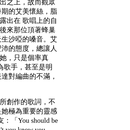
出之上，故而觀眾
時期的艾美懷絲，脂
露出在 歌唱上的自
後來那位頂著蜂巢
天生沙啞的嗓音。艾
豐沛的態度，總讓人
她，只是個率真
成為歌手，甚至是明
表達對編曲的不滿，
所創作的歌詞，不
是她極為重要的靈感
You should be
't you know you