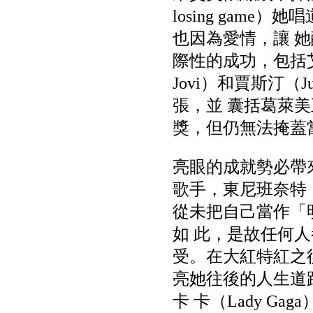
losing ga
也因為愛情，讓 
際性的成功，包括艾爾頓
Jovi）和賈斯汀（J
張，並 囊括葛萊
獎，但仍無法掩蓋
亮眼的成就勢必帶
歌手，東尼班奈特（T
從未把自己當作「
如 此，是故任何人
受。在大紅特紅之
亮她往後的人生道
卡 卡（Lady 