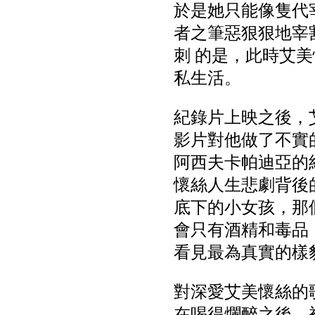
於是她只能像隻代
者之筆惡狠狠地宰
刺 的是，此時艾
私生活。
紀錄片上映之後，艾美
影片對他做了不實
阿西夫卡帕迪亞的
懷絲人生悲劇背後
底下的小女孩，那
會只有酒精和毒品
看見最為真實的樣
對深愛艾美懷絲的
在喝得爛醉之後，