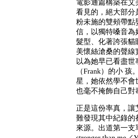
電影通篇構築在艾
看見的，絕大部分
粉未施的雙頰帶點
信，以獨特嗓音為
髮型、化著誇張貓
美懷絲滄桑的聲線
以為她早已看盡世
（Frank）的小
星，她依然學不會
也毫不掩飾自己對
正是這份率真，讓
難發現其中紀錄的
來源。出道第一支單曲〈S
stronger than me／Y