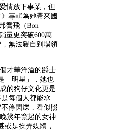
為了愛情放下事業，但
會》專輯為她帶來國
、邦喬飛（Bon
全球銷量更突破600萬
證，無法親自到場領
個才華洋溢的爵士
她不是「明星」，她也
成的狗仔文化更是
不是每個人都能承
燈不停閃爍，看似照
晚幾年竄起的女神
，甚或是操弄媒體，