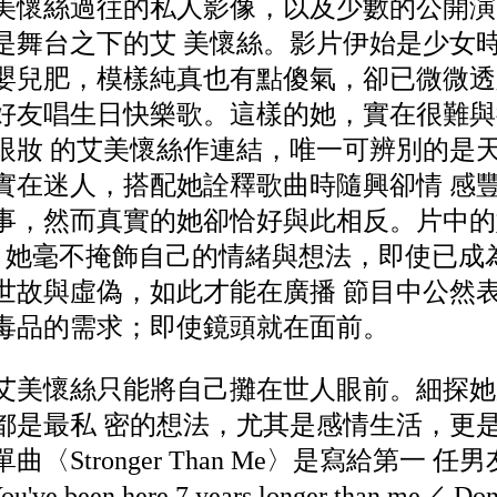
美懷絲過往的私人影像，以及少數的公開演
是舞台之下的艾 美懷絲。影片伊始是少女
嬰兒肥，模樣純真也有點傻氣，卻已微微透
好友唱生日快樂歌。這樣的她，實在很難與
眼妝 的艾美懷絲作連結，唯一可辨別的是
實在迷人，搭配她詮釋歌曲時隨興卻情 感
事，然而真實的她卻恰好與此相反。片中的
 孩。她毫不掩飾自己的情緒與想法，即使已
世故與虛偽，如此才能在廣播 節目中公然
毒品的需求；即使鏡頭就在面前。
艾美懷絲只能將自己攤在世人眼前。細探她
都是最私 密的想法，尤其是感情生活，更
tronger Than Me〉是寫給第一 任男友：「
ou've been here 7 years longer than me／ Don