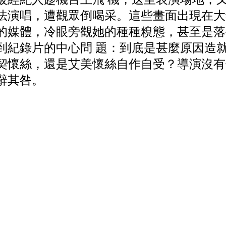
法演唱，遭觀眾倒喝采。這些畫面出現在大
的媒體，冷眼旁觀她的種種糗態，甚至是落
到紀錄片的中心問 題：到底是甚麼原因造
契懷絲，還是艾美懷絲自作自受？導演沒有
辭其咎。