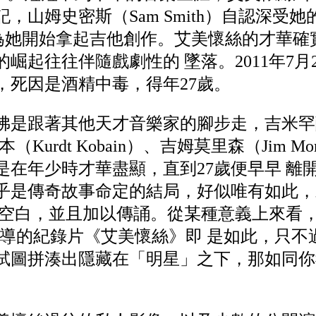
，山姆史密斯（Sam Smith）自認深受
是因為她開始拿起吉他創作。艾美懷絲的才華
崛起往往伴隨戲劇性的 墜落。2011年7月
，死因是酒精中毒，得年27歲。
彿是跟著其他天才音樂家的腳步走，吉米罕醉
本（Kurdt Kobain）、吉姆莫里森（Jim M
是在年少時才華盡顯，直到27歲便早早 離
乎是傳奇故事命定的結局，好似唯有如此，
的空白，並且加以傳誦。從某種意義上來看
dia）執導的紀錄片《艾美懷絲》即 是如此，
試圖拼湊出隱藏在「明星」之下，那如同你