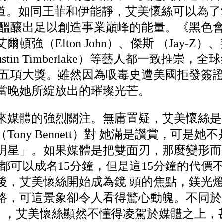
me）她唱道。如同王菲和伊能靜，艾美懷絲可以
她醞釀出足以創造事業巔峰的能量。《黑色
強（Elton John）、傑斯 （Jay-Z）
ustin Timberlake）等藝人都一致推崇，
美五項大獎。雖然因為吸毒史遭美國拒發簽
當晚她所綻放出的璀璨光芒。
來媒體的強烈關注。無庸置疑，艾美懷絲是
ony Bennett）對 她滿是讚賞，可是
明星」。如果媒體是把雙面刃，那麼變形而
都可以成名15分鐘，但是這15分鐘的代價
後，艾美懷絲開始成為鏡 頭的焦點，鎂光
路，可這景象卻令人看得驚心動魄。不同於
Gaga），艾美懷絲顯然不懂得凌駕於媒體之上