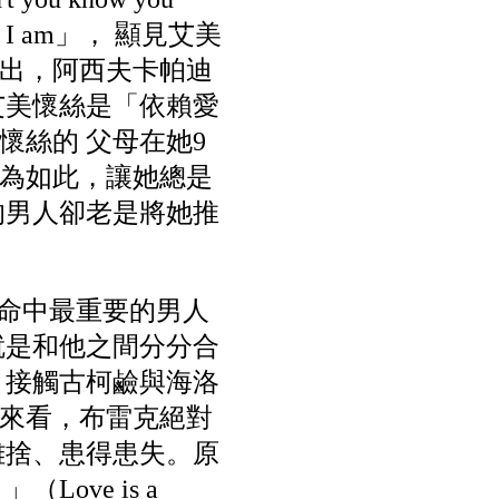
 think I am」， 顯見艾美
出，阿西夫卡帕迪
艾美懷絲是「依賴愛
絲的 父母在她9
為如此，讓她總是
的男人卻老是將她推
懷絲生命中最重要的男人
現的就是和他之間分分合
 接觸古柯鹼與海洛
來看，布雷克絕對
難捨、患得患失。原
ove is a