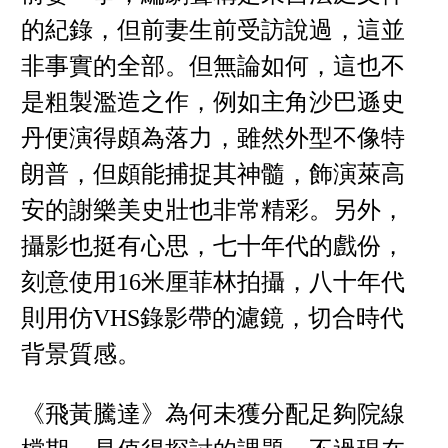
的紀錄，但前妻生前受訪說過，這並
非事實的全部。但無論如何，這也不
是粗製濫造之作，例如主角沙巴遜史
丹便演得頗為落力，雖然外型不像特
朗普，但頗能捕捉其神髓，飾演萊高
安的謝樂美史壯也非常精彩。另外，
攝影也挺有心思，七十年代的戲份，
刻意使用16米厘菲林拍攝，八十年代
則用仿VHS錄影帶的濾鏡，切合時代
背景質感。
《飛黃騰達》為何未獲分配足夠院線