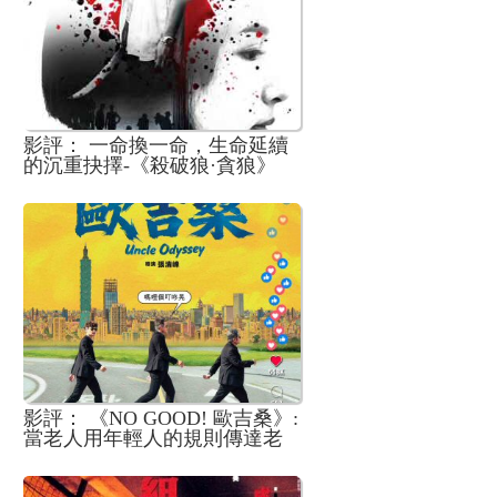
影評： 一命換一命，生命延續
的沉重抉擇-《殺破狼·貪狼》
影評： 《NO GOOD! 歐吉桑》:
當老人用年輕人的規則傳達老
一輩的價值觀 是隔閡加劇 抑或
是新時代用新方法傳達傳統思