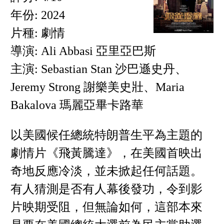
年份: 2024
片種: 劇情
導演: Ali Abbasi 亞里亞巴斯
主演: Sebastian Stan 沙巴遜史丹、
Jeremy Strong 謝樂美史壯、Maria
Bakalova 瑪麗亞畢卡路華
以美國候任總統特朗普生平為主題的
劇情片《飛黃騰達》，在美國首映出
奇地反應冷淡，並未掀起任何話題。
有人猜測是否有人幕後發功，令到影
片映期受阻，但無論如何，這部本來