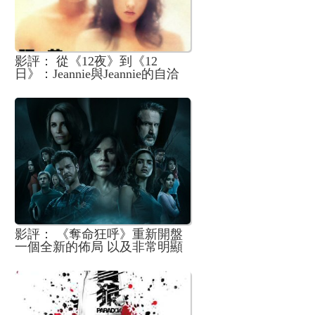
影評： 從《12夜》到《12
日》：Jeannie與Jeannie的自洽
與和解
影評： 《奪命狂呼》重新開盤
一個全新的佈局 以及非常明顯
的傳承意味