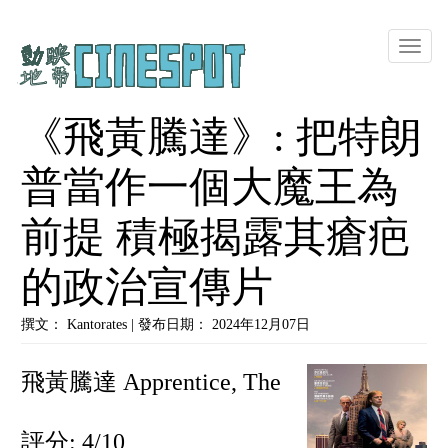
Toggle
naviga
《飛黃騰達》: 把特朗
普當作一個大魔王為
前提 積極揭露其瘡疤
的政治宣傳片
撰文： Kantorates | 發布日期： 2024年12月07日
飛黃騰達 Apprentice, The
評分: 4/10