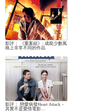
維
影評： 《重案組》: 成龍少數風
格上非常不同的作品
影評： 戀愛病發Heart Attack –
其實不是愛情電影…