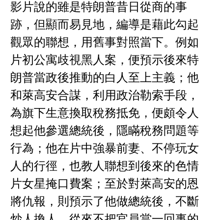
影片說的雖是特朗普昔日從商的事
跡，但顯而易見地，編導是藉此勾起
觀眾的聯想，用舊事對照當下。例如
片初公寓歧視黑人案，便預示後來特
朗普當政後推動的白人至上主義；他
和萊高安合謀，利用政治勒索手段，
為旗下生意換取稅務抵免，便頗令人
想起他參選總統後，隱瞞稅務問題等
行為；他在片中強暴前妻、不停玩女
人的行徑，也教人聯想到後來的色情
片女星掩口費案；至於對萊高安的恩
將仇報，則預示了他做總統後，不斷
炒人換人，從來不把官員當一回事的