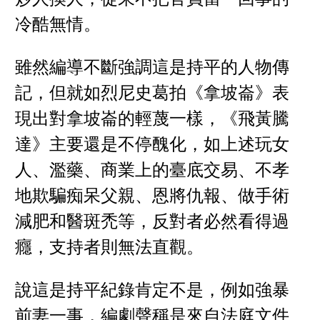
冷酷無情。
雖然編導不斷強調這是持平的人物傳
記，但就如烈尼史葛拍《拿坡崙》表
現出對拿坡崙的輕蔑一樣，《飛黃騰
達》主要還是不停醜化，如上述玩女
人、濫藥、商業上的臺底交易、不孝
地欺騙痴呆父親、恩將仇報、做手術
減肥和醫斑禿等，反對者必然看得過
癮，支持者則無法直觀。
說這是持平紀錄肯定不是，例如強暴
前妻一事，編劇聲稱是來自法庭文件