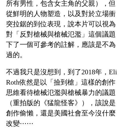
所有男性，包含女主角的父親），但
從鮮明的人物塑造，以及對於立場衝
突拉鋸的到位表現，說本片可以視為
對「反對槍械與槍械氾濫」這個議題
下了一個可參考的註解，應該是不為
過的。
不過我只是沒想到，到了2018年，Eli
Roth依然是以「撿到槍」這樣的創作
思維看待槍械氾濫與槍械暴力的議題
（重拍版的《猛龍怪客》），該說是
創作偷懶，還是美國社會至今沒什麼
改變⋯⋯