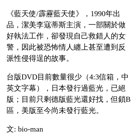
《藍天使/霹靂藍天使》，1990年出
品，潔美李寇蒂斯主演，一部關於做
好執法工作，卻發現自己救錯人的女
警，因此被恐怖情人纏上甚至遭到反
派性侵得逞的故事。
台版DVD目前數量很少（4:3信箱，中
英文字幕），日本發行過藍光，已絕
版；目前只剩德版藍光還好找，但鎖B
區，美版至今尚未發行藍光。
文: bio-man