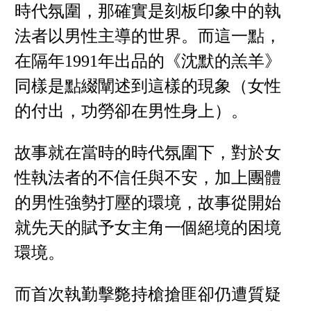
時代氛圍，那確實是刻板印象中的執
法者以男性主導的世界。而這一點，
在隔年1991年出品的《沈默的羔羊》
同樣是點綴闡述到這樣的現象（女性
的付出，功勞卻在男性身上）。
故事就在當時的時代氛圍下，對於女
性執法者的不信任與不安，加上團體
的男性強勢打壓的環境，故事從開始
就先天的賦予女主角一個絕境的困境
環境。
而首次執勤擊斃持槍搶匪卻仍遭質疑