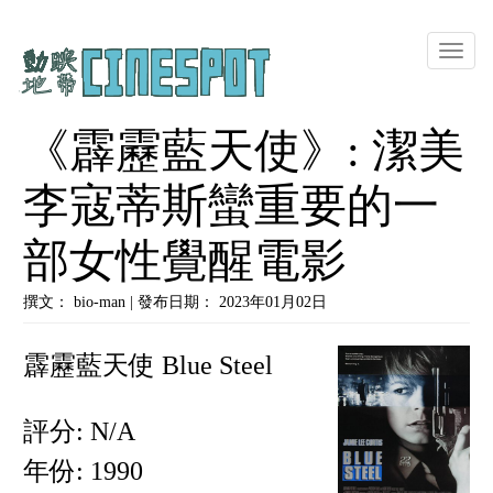
Toggle
naviga
《霹靂藍天使》: 潔美
李寇蒂斯蠻重要的一
部女性覺醒電影
撰文： bio-man | 發布日期： 2023年01月02日
霹靂藍天使 Blue Steel
評分: N/A
年份: 1990