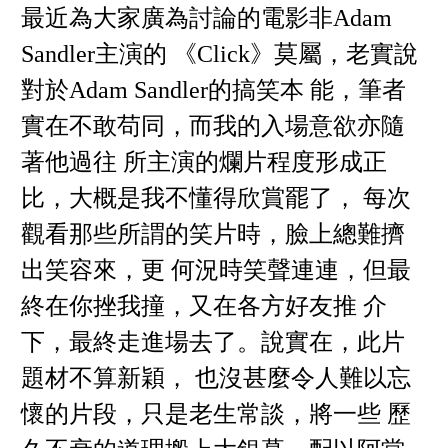
最近為大家廣為討論的電影非Adam
Sandler主演的 《Click》莫屬，老實說
對於Adam Sandler的搞笑本 能，筆者
實在不敢苟同，而我的入場意欲亦隨
著他過往 所主演的爛片程度形成正
比，大概是我不懂得欣賞罷了， 每次
觀看那些所謂的笑片時，臉上總難擠
出笑容來，更 何況時笑聲連連，但最
終在你挫我撞，又在各方好友推 介
下，最終走進場去了。說實在，此片
題材不算新穎， 也沒甚麼令人難以忘
懷的片段，只是老生常談，將一些 歷