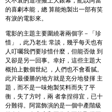
久不衰的道理搬上大銀幕，配以阿當
的喜劇本能，總 算能炮製出一部有笑
有淚的電影來。
電影的主題主要圍繞著兩個字－「珍
惜」，此乃老生 常談，幾乎每天也有
人叮囑我們要珍惜什麼，但能否做 到
又卻是另一回事。幸好，這些主題大
概拍上數個世紀 ，人們也不會看膩。
此片最優勝的地方就是充分地發揮 主
題，而不是一味炮製笑料而失了平
衡，失了方吋，兩 者拿捏得宜，已十
分難得。阿當飾演的是一個中產階級