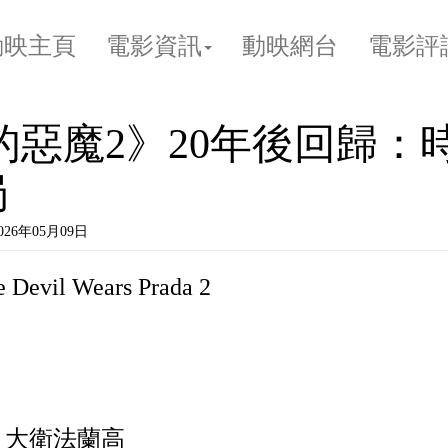
動映主頁
電影資訊
動映網台
電影評
da的惡魔2》20年後回歸
局
2026年05月09日
evil Wears Prada 2
kel 大衛法蘭高