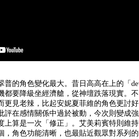
普的角色變化最大。昔日高高在上的「dev
機都要降級坐經濟艙，從神壇跌落現實。不
而更見老辣，比起安妮夏菲維的角色更討好
批評在感情關係中過於被動，今次則變成強
度上算是一次「修正」。艾美莉賓特則維持
個，角色功能清晰，也最貼近觀眾對系列的