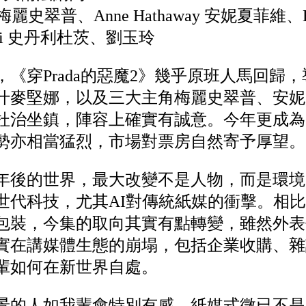
eep 梅麗史翠普、Anne Hathaway 安妮夏菲維、E
ucci 史丹利杜茨、劉玉玲
《穿Prada的惡魔2》幾乎原班人馬回歸
什麥堅娜，以及三大主角梅麗史翠普、安妮
杜治坐鎮，陣容上確實有誠意。今年更成為
勢亦相當猛烈，市場對票房自然寄予厚望。
年後的世界，最大改變不是人物，而是環境
世代科技，尤其AI對傳統紙媒的衝擊。相
包裝，今集的取向其實有點轉變，雖然外表
實在講媒體生態的崩塌，包括企業收購、雜
輩如何在新世界自處。
景的人如我輩會特別有感。紙媒式微已不是