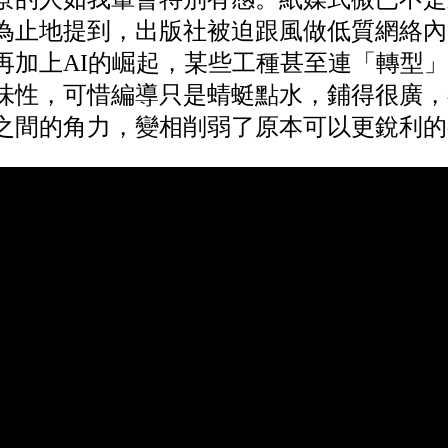
為止地提到，出版社被迫跟風做低質網絡內
再加上AI的崛起，某些工種甚至連「轉型
味性，可惜編導只是蜻蜓點水，鋪得很廣，
之間的角力，變相削弱了原本可以更銳利的