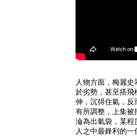
人物方面，梅麗史翠
於劣勢，甚至搭飛
伸，沉得住氣，反
有所調整，上集被
淪為出氣袋，某程
人之中最鋒利的一