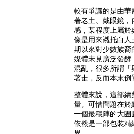
較有爭議的是由華裔
著老土、戴眼鏡，
感，某程度上屬於
像是用來襯托白人
期以來對少數族裔
媒體未見廣泛發酵
混亂，很多所謂「
著走，反而本末倒
整體來說，這部續
量。可惜問題在於
一個最穩陣的大團
依然是一部包裝精
界。