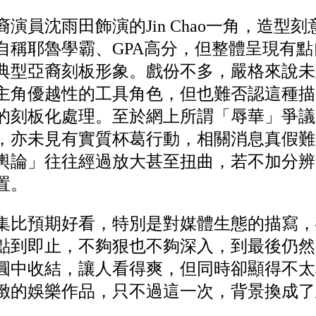
演員沈雨田飾演的Jin Chao一角，造型刻意
自稱耶魯學霸、GPA高分，但整體呈現有
典型亞裔刻板形象。戲份不多，嚴格來說未
主角優越性的工具角色，但也難否認這種描
的刻板化處理。至於網上所謂「辱華」爭議
，亦未見有實質杯葛行動，相關消息真假難
輿論」往往經過放大甚至扭曲，若不加分辨
置。
集比預期好看，特別是對媒體生態的描寫，
點到即止，不夠狠也不夠深入，到最後仍然
圓中收結，讓人看得爽，但同時卻顯得不太
緻的娛樂作品，只不過這一次，背景換成了