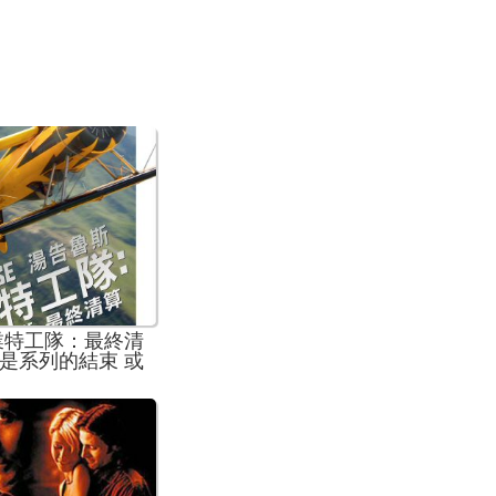
業特工隊：最終清
是系列的結束 或
老派動作特技電