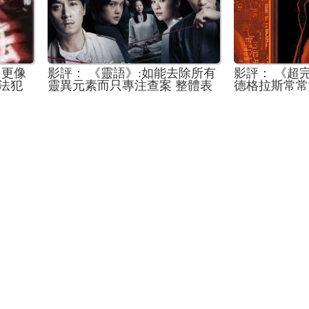
》更像
影評： 《靈語》:如能去除所有
影評： 《超完
法犯
靈異元素而只專注查案 整體表
德格拉斯常常
現應會好得多