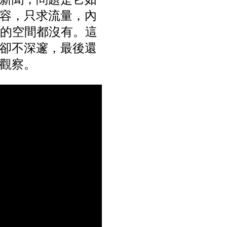
容，只求流量，內
」的空間都沒有。這
卻不深邃，最後還
觀察。