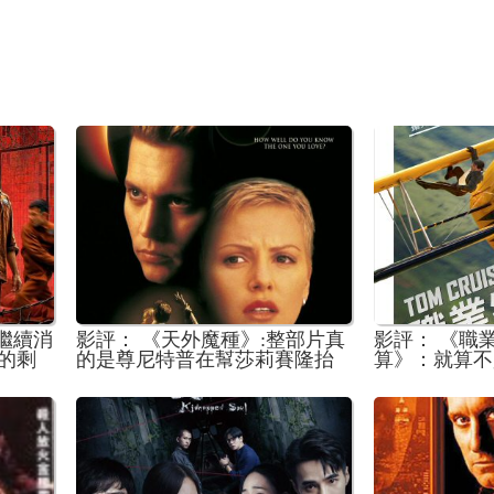
 繼續消
影評： 《天外魔種》:整部片真
影評： 《職
的剩
的是尊尼特普在幫莎莉賽隆抬
算》：就算不
轎
許也能被視為
影的圓滿謝幕