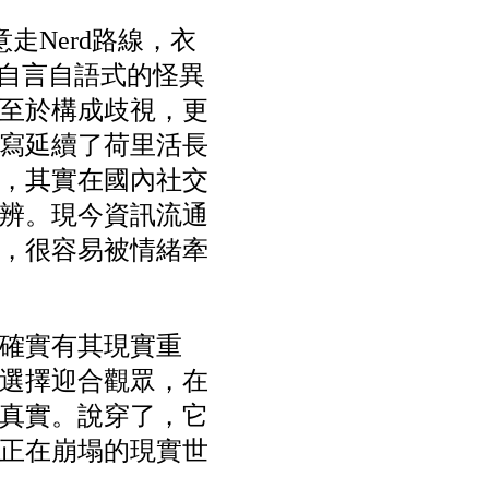
走Nerd路線，衣
點自言自語式的怪異
至於構成歧視，更
寫延續了荷里活長
，其實在國內社交
辨。現今資訊流通
，很容易被情緒牽
確實有其現實重
選擇迎合觀眾，在
真實。說穿了，它
正在崩塌的現實世