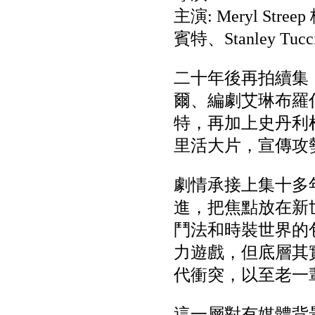
主演: Meryl Str
賓特、Stanley T
二十年後再拍續集，
爾、編劇艾琳布羅
特，再加上史丹利
里活大片，宣傳攻
劇情承接上集十多
進，把焦點放在新
鬥法和時裝世界的
力遊戲，但底層其
代衝突，以至老一
這一層對有媒體背