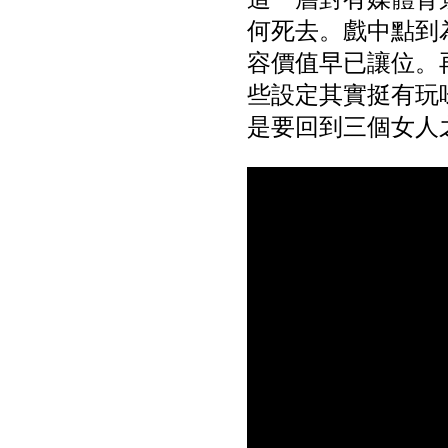
何死去。戲中點到
容價值早已讓位。
些設定其實挺有玩
是要回到三個女人