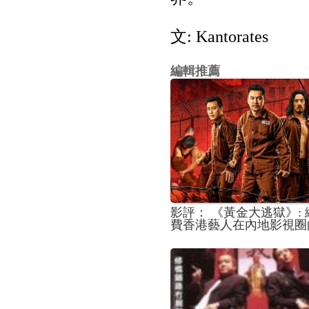
文: Kantorates
編輯推薦
影評： 《黃金大逃獄》:
費香港藝人在內地影視圈
餘價值