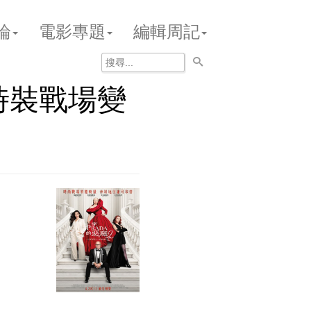
論
電影專題
編輯周記
：時裝戰場變