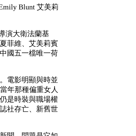
mily Blunt 艾美莉
，導演大衛法蘭基
夏菲維、艾美莉賓
中國五一檔唯一荷
。電影明顯與時並
比當年那種偏重女人
仍是時裝與職場權
誌社存亡、新舊世
新聞，問題是它如