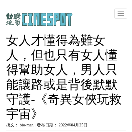
Toggle
naviga
女人才懂得為難女
人，但也只有女人懂
得幫助女人，男人只
能讓路或是背後默默
守護-《奇異女俠玩救
宇宙》
撰文： bio-man | 發布日期： 2022年04月25日