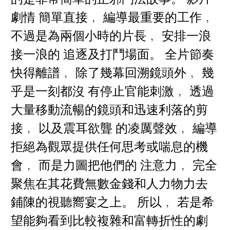
劇情 簡單直接﹐ 編導最重要的工作﹐
不過是為兩個小時的片長﹐ 安排一浪
接一浪的 追逐及打鬥場面。 全片節奏
快得離譜﹐ 除了幾幕回溯鏡頭外﹐ 幾
乎是一刻都沒 有停止官能刺激﹐ 透過
大量移動流暢的鏡頭和迅速利落的剪
接﹐ 以及震耳欲聾 的凌厲聲效﹐ 編導
拒絕為觀眾提供任何思考或喘息的機
會﹐ 而是力圖把他們的 注意力﹐ 完全
聚焦在其花費無數金錢和人力物力去
鋪陳的視聽嚮宴之上。 所以﹐ 若是希
望能夠看到比較複雜和富轉折性的劇