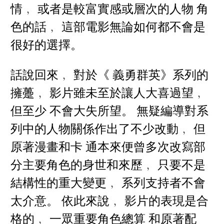
情﹐ 或者是較富實感或層次的人物 角
色的話﹐ 這部電影無論如何都不會是
很好的選擇。
話說回來﹐ 對於《 義勇群英》系列的
擁躉﹐ 影片雖未至於讓人大喜過望﹐
但至少 不會大失所望。 無疑編導對系
列中的人物關係作出了不少改動﹐ 但
原著漫畫和卡 通本來便曾多次改寫部
分主要角色的身世和來歷﹐ 只要不是
結構性的重大變更﹐ 系列支持者不會
太介意。 依此來說﹐ 影片的表現是合
格的﹐ 一眾重要角色總算 和原著配