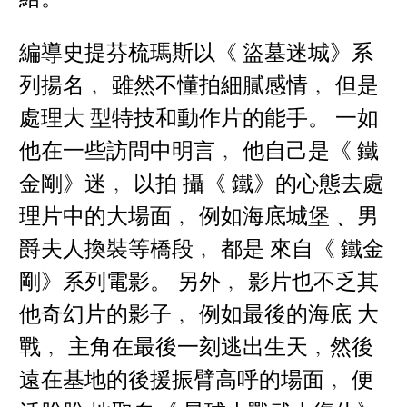
編導史提芬梳瑪斯以《 盜墓迷城》系
列揚名﹐ 雖然不懂拍細膩感情﹐ 但是
處理大 型特技和動作片的能手。 一如
他在一些訪問中明言﹐ 他自己是《 鐵
金剛》迷﹐ 以拍 攝《 鐵》的心態去處
理片中的大場面﹐ 例如海底城堡﹑ 男
爵夫人換裝等橋段﹐ 都是 來自《 鐵金
剛》系列電影。 另外﹐ 影片也不乏其
他奇幻片的影子﹐ 例如最後的海底 大
戰﹐ 主角在最後一刻逃出生天﹐然後
遠在基地的後援振臂高呼的場面﹐ 便