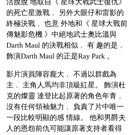
活脫脫 地取自《 星球大戰武士復仇》
的死亡星激戰﹐ 另外大眼仔和雷影的
終極決戰﹐ 也意 外地和《 星球大戰前
傳魅影危機 》中絕地武士奧比溫與
Darth Maul 的決戰相似﹐ 有 趣的是﹐
飾演Darth Maul 的正是Ray Park 。
影片演員陣容龐大﹐ 不過以群戲為
主﹐ 主角人馬均非頂級紅星。 飾演杜
克的燦靈 達登比起原著的角色年青﹐
沒有任何領袖魅力﹐ 負責了片中唯一
一段比較明顯的感 情線。 他和男爵夫
人的恩怨前仇可能讓原著支持者看得