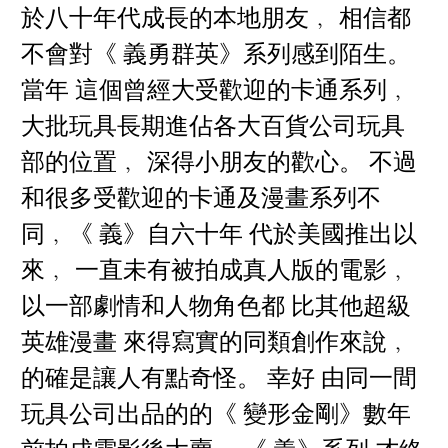
於八十年代成長的本地朋友﹐ 相信都
不會對《 義勇群英》系列感到陌生。
當年 這個曾經大受歡迎的卡通系列﹐
大批玩具長期進佔各大百貨公司玩具
部的位置﹐ 深得小朋友的歡心。 不過
和很多受歡迎的卡通及漫畫系列不
同﹐《 義》自六十年 代於美國推出以
來﹐ 一直未有被拍成真人版的電影﹐
以一部劇情和人物角色都 比其他超級
英雄漫畫 來得寫實的同類創作來說﹐
的確是讓人有點奇怪。 幸好 由同一間
玩具公司出品的的《 變形金剛》數年