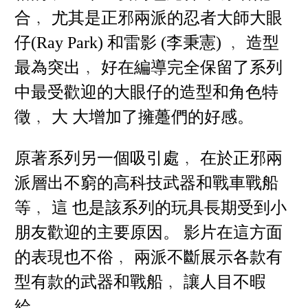
合﹐ 尤其是正邪兩派的忍者大師大眼
仔(Ray Park) 和雷影 (李秉憲) ﹐ 造型
最為突出﹐ 好在編導完全保留了系列
中最受歡迎的大眼仔的造型和角色特
徵﹐ 大 大增加了擁躉們的好感。
原著系列另一個吸引處﹐ 在於正邪兩
派層出不窮的高科技武器和戰車戰船
等﹐ 這 也是該系列的玩具長期受到小
朋友歡迎的主要原因。 影片在這方面
的表現也不俗﹐ 兩派不斷展示各款有
型有款的武器和戰船﹐ 讓人目不暇
給。