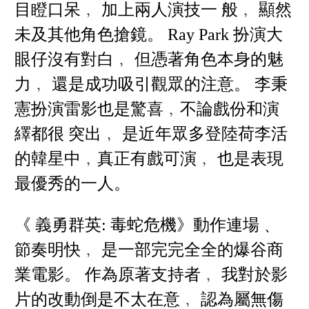
目瞪口呆﹐ 加上兩人演技一 般﹐ 顯然
未及其他角色搶鏡。 Ray Park 扮演大
眼仔沒有對白﹐ 但憑著角色本身的魅
力﹐ 還是成功吸引觀眾的注意。 李秉
憲扮演雷影也是驚喜﹐不論戲份和演
繹都很 突出﹐ 是近年眾多登陸荷李活
的韓星中﹐真正有戲可演﹐ 也是表現
最優秀的一人。
《 義勇群英: 毒蛇危機》動作連場﹑
節奏明快﹐ 是一部完完全全的爆谷商
業電影。 作為原著支持者﹐ 我對於影
片的改動倒是不太在意﹐ 認為屬無傷