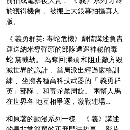
前拍成電影後大賣﹐ 《 義》系列 才終
於獲得機會﹐ 被搬上大銀幕拍攝真人
版。
《 義勇群英: 毒蛇危機》劇情講述負責
運送納米導彈頭的部隊遭遇神秘的毒
蛇 黨截劫。 為奪回彈頭 和阻止敵方毀
滅世界的詭計﹐ 當局派出經過嚴格訓
練﹑ 坐擁各種高科技武器的「 義勇群
英」部隊﹐ 和毒蛇黨周旋。 兩幫人馬
在世界各 地互相爭逐﹐激戰連場...
和原著的動漫系列一樣﹐《 義》講述
的是非常簡單的正邪鬥法故事。 影片