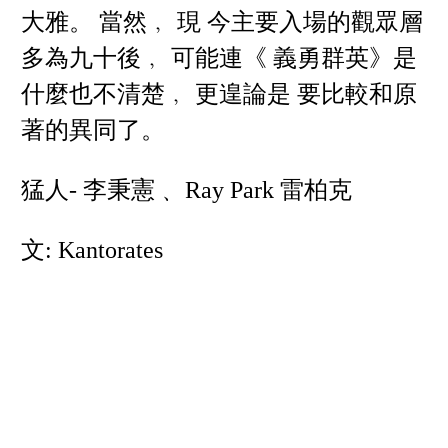
大雅。 當然﹐ 現 今主要入場的觀眾層
多為九十後﹐ 可能連《 義勇群英》是
什麼也不清楚﹐ 更遑論是 要比較和原
著的異同了。
猛人- 李秉憲﹑ Ray Park 雷柏克
文: Kantorates