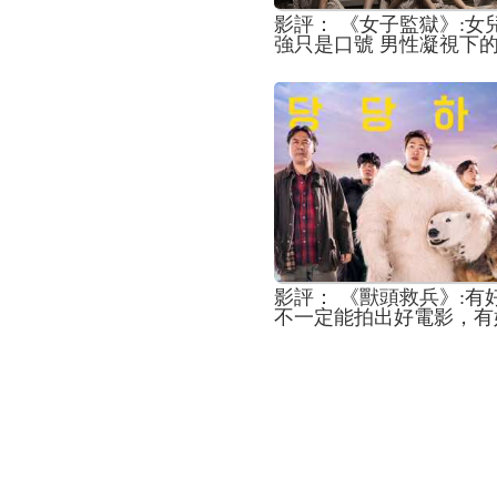
影評： 《女子監獄》:女
強只是口號 男性凝視下
與枕頭不變
影評： 《獸頭救兵》:有
不一定能拍出好電影，有
員也不一定能拍出好笑的