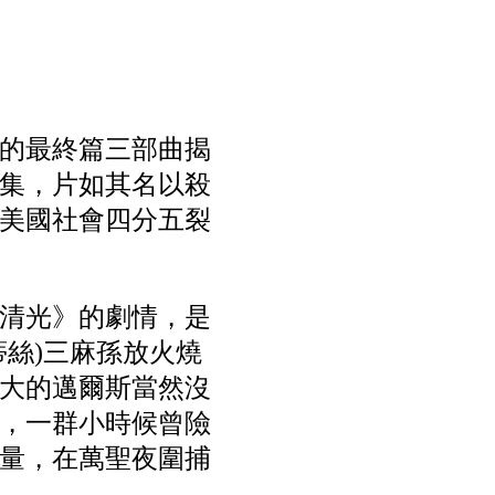
》的最終篇三部曲揭
集，片如其名以殺
美國社會四分五裂
殺清光》的劇情，是
蒂絲)三麻孫放火燒
大的邁爾斯當然沒
，一群小時候曾險
量，在萬聖夜圍捕