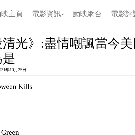
動映主頁
電影資訊
動映網台
電影評
殺清光》:盡情嘲諷當今美
為是
2021年10月25日
en Kills
 Green