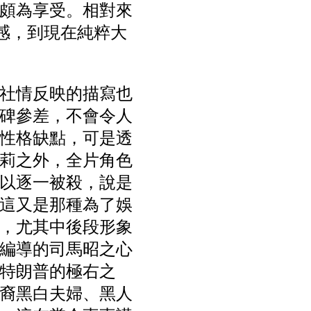
頗為享受。相對來
慄感，到現在純粹大
社情反映的描寫也
碑參差，不會令人
性格缺點，可是透
莉之外，全片角色
以逐一被殺，說是
這又是那種為了娛
，尤其中後段形象
編導的司馬昭之心
特朗普的極右之
裔黑白夫婦、黑人