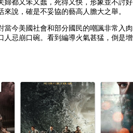
夫婦都又笨又蠢，死得又快，形象並不討好
活來說，確是不妥協的藝高人膽大之舉。
對當今美國社會和部分國民的嘲諷非常入肉
口人忌崩口碗。看到編導火氣甚猛，倒是增