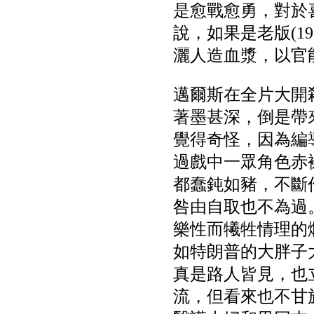
是愈戰愈勇，對於
說，如果是老版(1
灑人造血漿，以官
邁爾斯在全片大開
著墨甚深，倒是帶
覺得奇怪，因為編
過戲中一眾角色赤
都蠢鈍如豬，不斷
咎由自取也不為過
樂性而犧牲情理的
如特朗普的大胖子
真是路人皆見，也
流，但看來也不甘