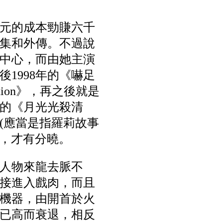
美元的成本勁賺六千
集和外傳。不過說
中心，而由她主演
後1998年的《嚇足
ection》，再之後就是
年的《月光光殺清
(應當是指羅莉故事
上映，才有分曉。
人物來龍去脈不
接進入戲肉，而且
機器，由開首於火
已高而衰退，相反