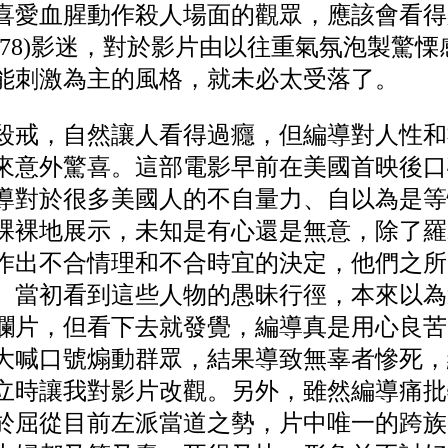
喜愛血腥動作殺人場面的觀眾，應該會看得
978)影迷，對於影片由以往重氣氛泡製驚
能刺激為主的風格，就未必太受落了。
殺戒，自然讓人看得過癮，但編導對人性和
來意外驚喜。這部電影早前在美國首映後口
導對於很多美國人的不自量力、自以為是等
裸裸地展示，未知是有心還是無意，除了羅
作出不合情理和不合時宜的決定，他們之所
。當初看到這些人物的愚昧行徑，本來以為
爛片，但看下去就發覺，編導真是用心良苦
大喊口號煽動群眾，結果導致無辜者慘死，
立時讓我對影片改觀。另外，雖然編導痛批
於屈從目前左派當道之勢，片中唯一的跨族