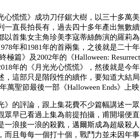
月光光心慌慌》成功刀仔鋸大樹，以三十多萬
列一直長拍長有，過去四十多年產出無數續
都以首集女主角珍美李寇蒂絲飾演的羅莉為
978年和1981年的首兩集，之後就是二十年
篇》及2002年的《Halloween: Resurr
2018年的《月光光心慌慌》，然後就是今
述，這部只是階段性的續作，要知道大結局
萬聖節最後一部《Halloween Ends》
光》的評論，跟上集花費不少篇幅講述一眾
觀眾早已看過上集為前提拍攝，甫開場便直
是一浪接一浪的殺戮，邁爾斯成為超級殺人
，而且每每一個打十個，戰鬥力並未因年事