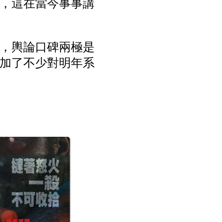
，這在當今事事講
，輿論口碑兩極是
加了不少對明年系