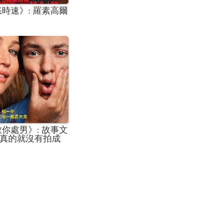
時速》: 羅素高爾
你處男》: 故事文
真的就沒有拍成
要性