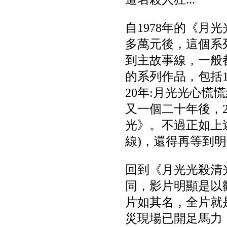
自1978年的《
多萬元後，這個系
到主故事線，一般
的系列作品，包括1
20年:月光光心慌慌終極
又一個二十年後，
光》。不過正如上
線)，還得再等到明年
回到《月光光殺清
同，影片明顯是以
片如其名，全片就
災現場已開足馬力