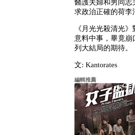
醫護夫婦和男同志
求政治正確的荷李
《月光光殺清光》
意料中事，畢竟崩
列大結局的期待。
文: Kantorates
編輯推薦