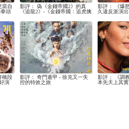
兒當自
影評： 偽《金錢帝國2》的真
影評： 《爆怒
的拳頭
《追龍2》-《金錢帝國：追虎擒
久違反派演出
龍》
好橋段
影評： 奇門遁甲 - 徐克又一失
影評： 《調教
好演
控的特效之旅
本先天上其實
場面
黃色喜劇的必