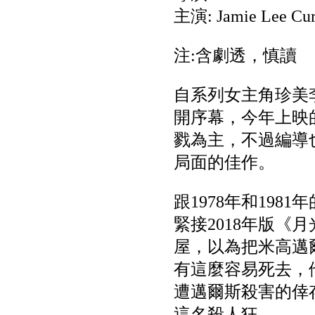
主演: Jamie Lee Cur
注:含劇透，慎讀
自系列女主角珍美
開序幕，今年上映
戮為主，不過編導
局面的佳作。
跟1978年和19
緊接2018年版《
屋，以為把米高邁
有這麼容易死去，
遭邁爾斯殺害的倖
這名殺人狂...