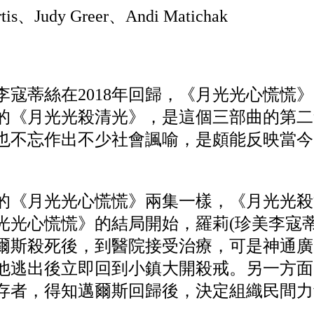
tis、Judy Greer、Andi Matichak
李寇蒂絲在2018年回歸，《月光光心慌慌
的《月光光殺清光》，是這個三部曲的第二
也不忘作出不少社會諷喻，是頗能反映當今
81年的《月光光心慌慌》兩集一樣，《月光光
月光光心慌慌》的結局開始，羅莉(珍美李寇
爾斯殺死後，到醫院接受治療，可是神通廣
他逃出後立即回到小鎮大開殺戒。另一方面
存者，得知邁爾斯回歸後，決定組織民間力