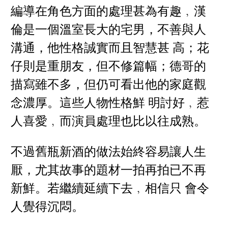
編導在角色方面的處理甚為有趣﹐漢
倫是一個溫室長大的宅男，不善與人
溝通，他性格誠實而且智慧甚 高；花
仔則是重朋友，但不修篇幅；德哥的
描寫雖不多，但仍可看出他的家庭觀
念濃厚。這些人物性格鮮 明討好﹐惹
人喜愛﹐而演員處理也比以往成熟。
不過舊瓶新酒的做法始終容易讓人生
厭，尤其故事的題材一拍再拍已不再
新鮮。若繼續延續下去﹐相信只 會令
人覺得沉悶。