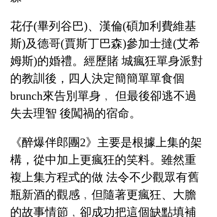
花仔(畢列谷巴)、漢倫(碩加利費維基
斯)及德哥(賈斯丁巴森)參加士撻(艾希
姆斯)的婚禮。經歷賭 城瘋狂單身派對
的教訓後，四人決定簡簡單單食個
brunch來告別單身﹐ 但最後卻逃不過
失去理智 後闖禍的宿命。
《醉爆伴郎團2》主要是根據上集的架
構，從中加上更瘋狂的笑料。雖然重
複上集方程式的做 法令不少觀眾有舊
瓶新酒的觀感﹐但隨著更瘋狂、大膽
的故事情節﹐卻成功把這個缺點填補