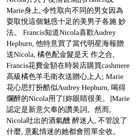
Marie身上, 令性取向不同的男女因為
耍取悅這個魅惑十足的美男子各施 妙
法。 Francis知道Nicola喜歡Audrey
Hepburn, 他特意買了當代明星海報贈
送Nicola, 橘色配金髮是天 作之合,
Francis花費金額在時裝店購買cashmere
高級橘色羊毛衛衣送贈心上人; Marie
花心思打扮酷似Audrey Hepburn, 喝得
爛醉的Nicola用了[妳眼睛很美。]Marie
認定是新意欠奉的讚美詞。然而,
Nicola吐出的酒氣醺 醉迷人, 不管說了
什麼, 意亂情迷的她都會照單全收。