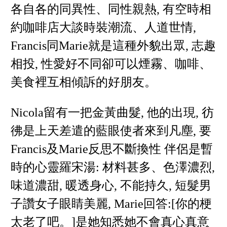
各自各的同異性、同性親熱, 有空時相
約咖啡店大談時裝潮流、人道世情,
Francis同Marie就是這種外貌出眾, 志趣
相投, 性愛好不同卻可以煙霧、咖啡、
美食裡互相傾訴的好朋友。
Nicola留有一把金黃曲髮, 他的出現, 彷
彿是上天差遣的藍眼使者來到凡塵, 要
Francis及Marie反思不斷換性 伴侶是暫
時的心靈羅宋湯: 材料甚多、色澤濃烈,
味道濃甜, 暖透身心, 不能持久, 短髮男
子讚女子眼睛美麗, Marie回答:[你的梗
太老了吧。]是她知悉她不會真心真意