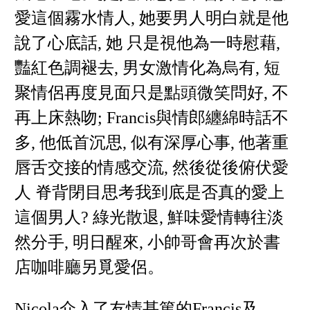
愛這個霧水情人, 她要男人明白就是他
說了心底話, 她 只是視他為一時慰藉,
豔紅色調褪去, 男女激情化為烏有, 短
聚情侶再度見面只是點頭微笑問好, 不
再上床熱吻; Francis與情郎纏綿時話不
多, 他低首沉思, 似有深厚心事, 他著重
唇舌交接的情感交流, 然後從後俯伏愛
人 脊背閉目思考我到底是否真的愛上
這個男人? 綠光散退, 鮮味愛情轉往淡
然分手, 明日醒來, 小帥哥會再次於書
店咖啡廳另覓愛侶。
Nicola介入了友情甚篤的Francis及