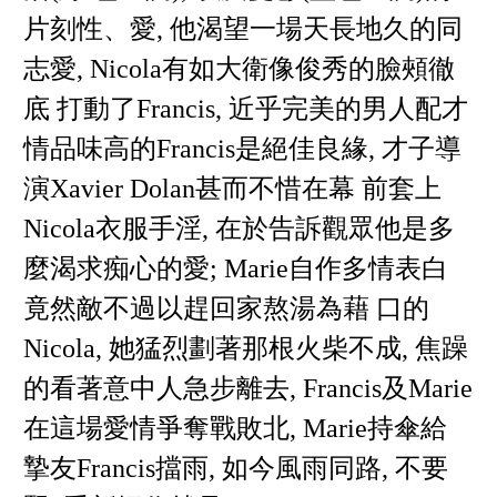
片刻性、愛, 他渴望一場天長地久的同
志愛, Nicola有如大衛像俊秀的臉頰徹
底 打動了Francis, 近乎完美的男人配才
情品味高的Francis是絕佳良緣, 才子導
演Xavier Dolan甚而不惜在幕 前套上
Nicola衣服手淫, 在於告訴觀眾他是多
麼渴求痴心的愛; Marie自作多情表白
竟然敵不過以趕回家熬湯為藉 口的
Nicola, 她猛烈劃著那根火柴不成, 焦躁
的看著意中人急步離去, Francis及Marie
在這場愛情爭奪戰敗北, Marie持傘給
摯友Francis擋雨, 如今風雨同路, 不要