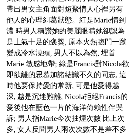
帶出男女主角面對短聚情人心裡另有
他人的心理糾葛狀態。紅是Marie情到
濃 時男人稱讚她的美麗眼睛她卻認為
是土氣十足的褒獎, 原本火熱臨門一蹴
變成冷水澆頭, 男人不以為然, 埋首
Marie 敏感地帶; 綠是Francis對Nicola欲
即欲離的思慕加諸結識不久的同志, 這
時他要保持愛的常新, 可是他愛得越
深, 越是沉迷難離, Nicola拒絕Francis的
愛後他在藍色一片的海洋倚賴性伴哭
訴; 男人指Marie今次抽煙次數 比上次
多, 女人反問男人兩次次數不是差不多