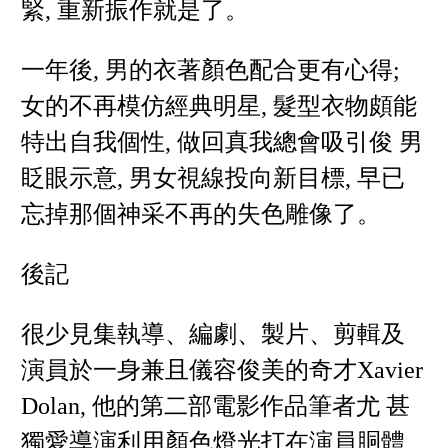
緊, 重新振作就是了。
一年後, 男的衣著顏色配合更有心得;
女的不再模仿經典明星, 髮型衣物頗能
特出自我個性, 做回真我總會吸引俊 男
眨眼示意, 男女視線投向新目標, 早已
忘掉那個神采不再的失色雕像了。
後記
很少見集執導、編劇、製片、剪輯及
演員於一身兼且儀容俊美的奇才Xavier
Dolan, 他的第二部電影作品筆者尤 甚
獨愛導演利用顏色燈光打在演員胴體