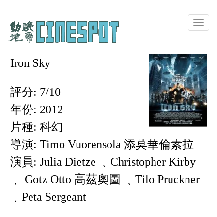
Toggle
naviga
Iron Sky
評分: 7/10
年份: 2012
片種: 科幻
導演: Timo Vuorensola 添莫華倫素拉
演員: Julia Dietze ﹑Christopher Kirby
﹑ Gotz Otto 高茲奧圖 ﹑Tilo Pruckner
﹑Peta Sergeant