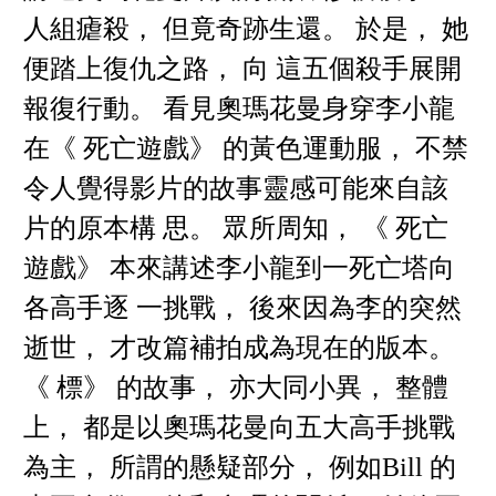
人組瘧殺， 但竟奇跡生還。 於是， 她
便踏上復仇之路， 向 這五個殺手展開
報復行動。 看見奧瑪花曼身穿李小龍
在《 死亡遊戲》 的黃色運動服， 不禁
令人覺得影片的故事靈感可能來自該
片的原本構 思。 眾所周知， 《 死亡
遊戲》 本來講述李小龍到一死亡塔向
各高手逐 一挑戰， 後來因為李的突然
逝世， 才改篇補拍成為現在的版本。
《 標》 的故事， 亦大同小異， 整體
上， 都是以奧瑪花曼向五大高手挑戰
為主， 所謂的懸疑部分， 例如Bill 的