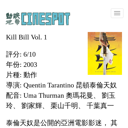
Toggle
naviga
Kill Bill Vol. 1
評分: 6/10
年份: 2003
片種: 動作
導演: Quentin Tarantino 昆頓泰倫天奴
配音: Uma Thurman 奧瑪花曼、 劉玉
玲、 劉家輝、 栗山千明、 千葉真一
泰倫天奴是公開的亞洲電影影迷， 其