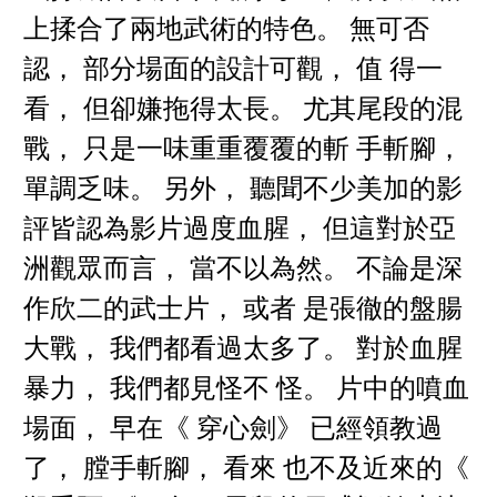
上揉合了兩地武術的特色。 無可否
認， 部分場面的設計可觀， 值 得一
看， 但卻嫌拖得太長。 尤其尾段的混
戰， 只是一味重重覆覆的斬 手斬腳，
單調乏味。 另外， 聽聞不少美加的影
評皆認為影片過度血腥， 但這對於亞
洲觀眾而言， 當不以為然。 不論是深
作欣二的武士片， 或者 是張徹的盤腸
大戰， 我們都看過太多了。 對於血腥
暴力， 我們都見怪不 怪。 片中的噴血
場面， 早在《 穿心劍》 已經領教過
了， 膛手斬腳， 看來 也不及近來的《