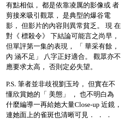
有點相似， 都是依靠凌厲的影像或 者
剪接來吸引觀眾， 是典型的爆谷電
影， 但影片的內容則異常貧乏。 現 在
對《 標殺令》 下結論可能言之尚早，
但單評第一集的表現， 「 華采有餘，
內 涵不足」 八字正好適合。 觀眾亦不
應要求太高， 否則定必失望。
P.S. 筆者並非歧視劉玉玲， 但實在不
懂欣賞她的「 美態」 ， 也不明白為
什麼編導一再給她大量Close-up 近鏡，
連她面上的雀斑也清晰可見． ． ．