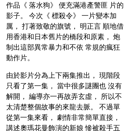
作品《 落水狗》 便充滿港產警匪 片的
影子。 今次《 標殺令》 一片變本加
厲， 打著致敬的旗號， 明正言 順地借
用香港和日本舊片的橋段和原素， 炮
制出這部異常暴力和不依 常規的瘋狂
動作片。
由於影片分為上下兩集推出， 現階段
只看了第一集， 當中很多謎團也 沒有
解開， 編導亦一再故弄玄虛， 所以不
太清楚整個故事的來龍去脈。 不過單
從第一集來看， 劇情非常簡單直接，
講述奧瑪花曼飾演的新娘 慘被殺手五