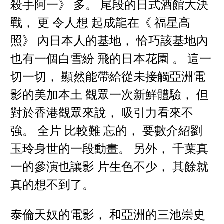
殺手阿一》 多。 尾段的日式酒館大決
戰， 更 令人想 起成龍在《 福星高
照》 內日本人的基地， 恰巧該基地內
也有一個白雪紛 飛的日本花園 。 這一
切一切， 顯然能帶給從未接觸亞洲電
影的美加本土 觀眾一次新鮮體驗， 但
對於香港觀眾來說， 吸引力看來不
強。 全片 比較難 忘的， 要數介紹劉
玉玲身世的一段動畫。 另外， 千葉真
一的參演也讓影 片生色不少， 其餘就
真的想不到了。
泰倫天奴的電影， 和亞洲的三池崇史