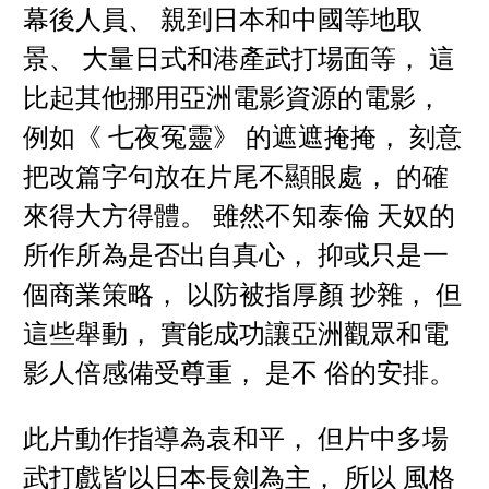
幕後人員、 親到日本和中國等地取
景、 大量日式和港產武打場面等， 這
比起其他挪用亞洲電影資源的電影，
例如《 七夜冤靈》 的遮遮掩掩， 刻意
把改篇字句放在片尾不顯眼處， 的確
來得大方得體。 雖然不知泰倫 天奴的
所作所為是否出自真心， 抑或只是一
個商業策略， 以防被指厚顏 抄雜， 但
這些舉動， 實能成功讓亞洲觀眾和電
影人倍感備受尊重， 是不 俗的安排。
此片動作指導為袁和平， 但片中多場
武打戲皆以日本長劍為主， 所以 風格