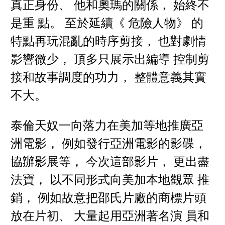
真正身份、 他和奧瑪的關係， 始終不
是重 點。 至於延續《 危險人物》 的
特點再玩混亂的時序剪接， 也對劇情
影響微少， 頂多只展示出編導 控制剪
接和故事調度的功力， 整體意義其實
不大。
泰倫天奴一向落力在美加等地推廣亞
洲電影， 例如發行亞洲電影的影碟，
協辦影展等， 今次這部影片， 更出盡
法寶， 以不同形式向美加本地觀眾 推
銷， 例如故意把邵氏片廠的商標片頭
放在片初、 大量起用亞洲著名演 員和