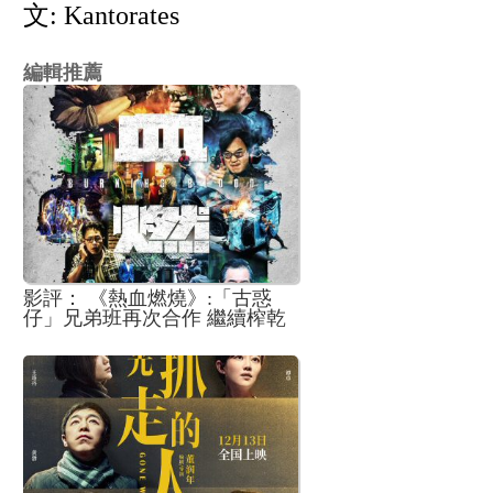
文: Kantorates
編輯推薦
影評： 《熱血燃燒》:「古惑
仔」兄弟班再次合作 繼續榨乾
榨盡品牌剩餘價值