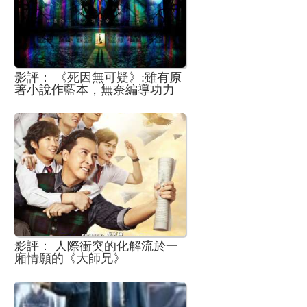
影評： 《死因無可疑》:雖有原
著小說作藍本，無奈編導功力
稚嫩
影評： 人際衝突的化解流於一
廂情願的《大師兄》