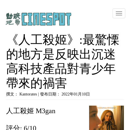
Toggle
naviga
《人工殺姬》:最驚慄
的地方是反映出沉迷
高科技產品對青少年
帶來的禍害
撰文： Kantorates | 發布日期： 2022年01月10日
人工殺姬 M3gan
評分: 6/10