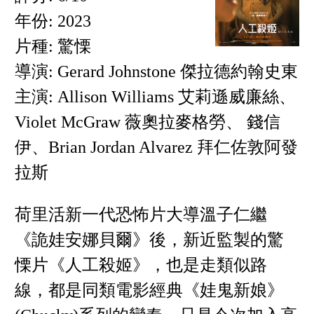
年份: 2023
片種: 驚慄
導演: Gerard Johnstone 傑拉德約翰史東
主演: Allison Williams 艾莉遜威廉絲、
Violet McGraw 薇奧拉麥格勞、 錢信
伊、Brian Jordan Alvarez 拜仁佐敦阿發
拉斯
荷里活新一代恐怖片大導溫子仁繼
《詭娃安娜貝爾》後，新近監製的驚
慄片《人工殺姬》，也是走類似路
線，都是同類電影經典《娃鬼新娘》