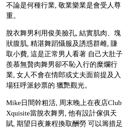
不論是何種行業, 敬業樂業是會受人尊
重。
脫衣舞男利用俊美臉孔, 結實肌肉、塊
狀腹肌, 精湛舞蹈懾服及誘惑群雌, 賺
取小費, 這是正常男人看著 自己大肚子
羨慕無贅肉舞男卻不恥入行的糜爛行
業, 女人不會在情郎或丈夫面前提及入
場狂呼派鈔票的 獵艷觀光。
Mike日間幹粗活, 周末晚上在夜店Club
Xquisite當脫衣舞男, 他有設計傢俱天
賦, 期望日夜兼程換取酬勞 可以籌措足