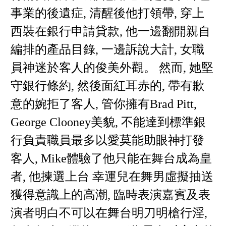
事業的後遺症, 清醒後他打領帶, 穿上
西裝在銀行申請貸款, 他一邊翻開親自
編排的產品目錄, 一邊訴說大計, 女職
員神迷於客人的俊美外觀。 然而, 她堅
守銀行條約, 然後面紅耳赤的, 帶有歉
意的婉拒了客人, 管你擁有Brad Pitt,
George Clooney美貌, 不能達到標準銀
行負責職員最多以愛莫能助眼神打發
客人, Mike體驗了他只能在舞台成為皇
者, 他揀選上台 幸運兒在舞男虛擬抽送
獲得意識上的高潮, 臨時表演嘉賓及表
演者明白不可以在舞台明刀明槍行淫,