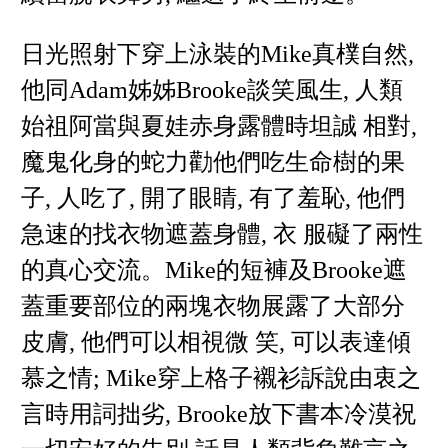
日光照射下穿上泳裝的Mike真樸自然,
他同Adam姊姊Brooke談笑風生, 人類
始祖阿當與夏娃赤身露體時坦誠 相對,
魔鬼化身的蛇力勸他們吃生命樹的果
子, 人吃了, 開了眼睛, 有了羞恥, 他們
急速的找衣物遮蓋身體, 衣 服礙了兩性
的真心交流。Mike的短褲及Brooke遮
蓋重要部位的兩塊衣物展露了大部分
皮膚, 他們可以相視微 笑, 可以表達傾
慕之情; Mike穿上格子襯衫訴說由衷之
言時用詞拙劣, Brooke放下書本冷漠祝