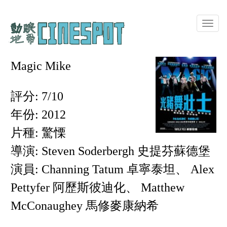
Toggle
naviga
Magic Mike
評分: 7/10
年份: 2012
片種: 驚慄
導演: Steven Soderbergh 史提芬蘇德堡
演員: Channing Tatum 卓寧泰坦、 Alex
Pettyfer 阿歷斯彼迪化、 Matthew
McConaughey 馬修麥康納希