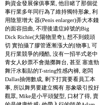
夠資金發展傢俱事業, 他目睹了那個從
事行業多年同行為了維持獨特形象, 利
用陰莖增大 器(Penis enlarger)弄大本錢
的面容扭曲, 不理後遺症綽號的Big
Dick Richie(大陽物里奇), 想不到鏡頭
切 實拍攝了膠管逐漸漲大的[物事], 可
見行業競爭的殘酷, 沒有一招半式老中
青女人鈔票不會拋擲舞台, 甚至 塞進勁
舞汗水黏貼的T-string性感內褲, 老闆
Dallas抽佣數成, 剩下打賞要看員工本
事, 所以舞男要建立獨有 形象吸引投好
觀眾, Mike是小平頭髮型, 口材了得, 賣
的是健康性感; 他帶入行的師弟Adam