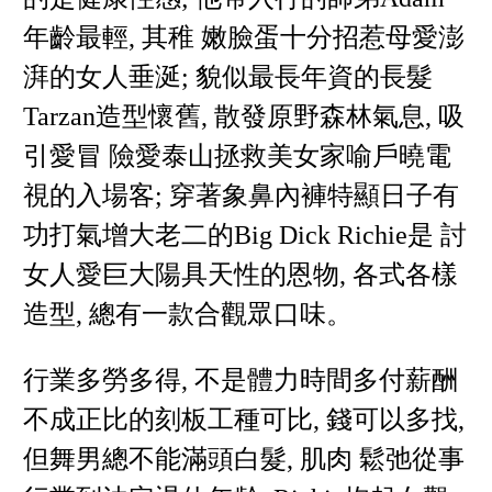
年齡最輕, 其稚 嫩臉蛋十分招惹母愛澎
湃的女人垂涎; 貌似最長年資的長髮
Tarzan造型懷舊, 散發原野森林氣息, 吸
引愛冒 險愛泰山拯救美女家喻戶曉電
視的入場客; 穿著象鼻內褲特顯日子有
功打氣增大老二的Big Dick Richie是 討
女人愛巨大陽具天性的恩物, 各式各樣
造型, 總有一款合觀眾口味。
行業多勞多得, 不是體力時間多付薪酬
不成正比的刻板工種可比, 錢可以多找,
但舞男總不能滿頭白髮, 肌肉 鬆弛從事