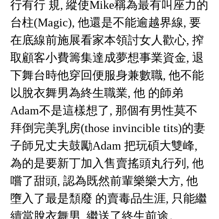
行有行 規, 縱使Mike稱為最有叫座力的
台柱(Magic), 他還是不能逾越界線, 要
在底線前施展看家本領討女人歡心, 搾
取顧客小費籌集達成夢想事業資金, 退
下舞台時他穿回便服身兼數職, 他不能
以脫衣舞男為終生職業, 他 的師弟
Adam不是這樣想了, 那個有男性莫不
拜倒完美乳房(those invincible tits)的妻
子師兄丈夫鼓勵Adam 把玩碩大雙峰,
為的是要新丁加入售賣搖頭丸行列, 他
嚐了甜頭, 認為既然前輩樂樂大方, 他
墮入了最是頹廢 的賣毒品生涯, 只能繼
續當脫衣舞男, 繼送了終生前途。