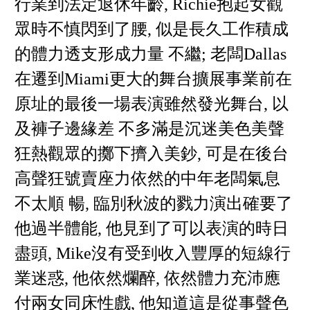
行業到法定退休年齡, Richie抱起女觀
眾時不慎閃到了腰, 似是長久工作積成
的體力透支形成力量 不繼; 老闆Dallas
在遷到Miami更大的舞台擴展事業前在
原址的最後一場表演雖然發光舞台, 以
及褲子邊緣差 不多滿是沉迷美色美聲
狂熱觀眾的擲下擠入美鈔, 可是在後台
高聲狂號賣座力依然的中年老闆氣息
不太順 暢, 臨別秋波的戮力演出確要了
他過半體能, 他見到了可以表演的時日
盡頭, Mike沒有受到收入豐厚的短線行
業迷惑, 他依然爛醉, 依然體力充沛應
付兩女同床性戲, 他知道這是從事聲色