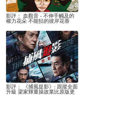
影評： 血觀音 - 不伸手觸及的
權力花朵 不能拈的彼岸花香
影評： 《捕風捉影》: 跟蹤全面
升級 梁家輝重操故業比原版更
富壓場氣勢