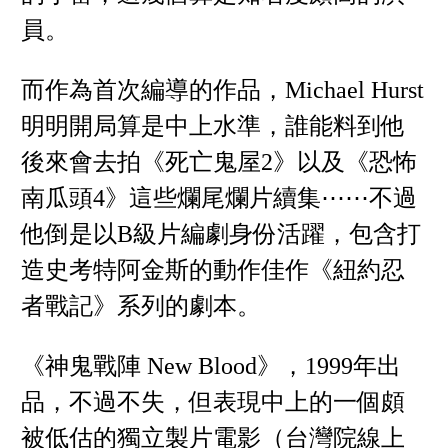
員。
而作為首次編導的作品，Michael Hurst
明明開局算是中上水準，誰能料到他
後來會去拍《死亡鬼屋2》以及《恐怖
南瓜頭4》這些爛尾爛片續集⋯⋯不過
他倒是以B級片編劇身份活躍，包含打
造史考特阿金斯的動作佳作《紐約忍
者戰記》系列的劇本。
《神鬼戰陣 New Blood》，1999年出
品，不過不失，但表現中上的一個頗
被低估的獨立製片電影（台灣院線上