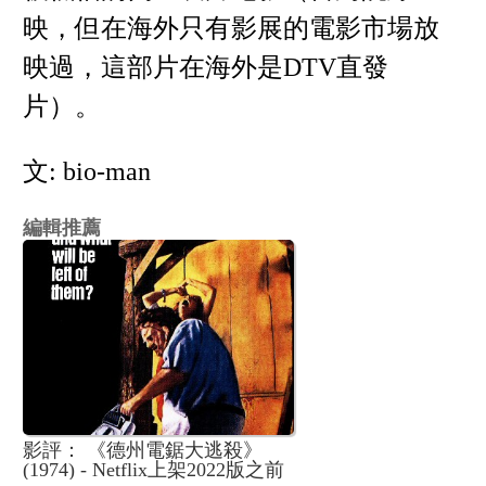
映，但在海外只有影展的電影市場放
映過，這部片在海外是DTV直發
片）。
文: bio-man
編輯推薦
影評： 《德州電鋸大逃殺》
(1974) - Netflix上架2022版之前