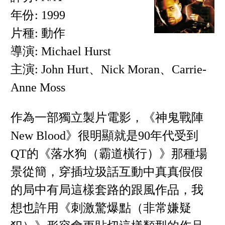
年份: 1999
片種: 動作
導演: Michael Hurst
主演: John Hurt、Nick Moran、Carrie-
Anne Moss
作為一部獨立製片電影，《神鬼戰陣
New Blood》很明顯就是90年代受到
QT的《落水狗（霸道橫行）》那種場
景從簡，穿插垃圾話互動中真真假假
的局中有局這樣套路的跟風作品，我
想也許用《刺激驚爆點（非常嫌疑