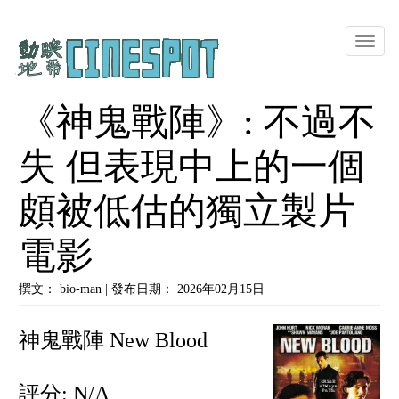
Toggle
naviga
《神鬼戰陣》: 不過不
失 但表現中上的一個
頗被低估的獨立製片
電影
撰文： bio-man | 發布日期： 2026年02月15日
神鬼戰陣 New Blood
評分: N/A