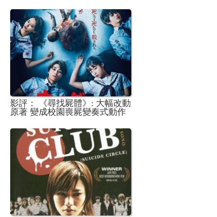
的系列回顧
影評： 《尋找屍體》: 大幅改動
原著 變成校園喪屍變奏式動作
追逐戲