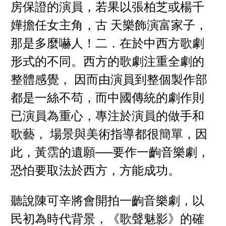
房保證的演員，若果以張柏芝或楊千
嬅擔任女主角，古 天樂飾演富家子，
那是多麼嚇人！二．在於中西方歌劇
形式的不同。西方的歌劇注重全劇的
整體感覺， 因而由演員到整個製作部
都是一絲不苟，而中國傳統的劇作則
已演員為重心，專注於演員的做手和
歌藝， 場景與美術指導都很簡單，因
此，黃霑的遺願──要作一齣音樂劇，
恐怕要取法於西方，方能成功。
聽說陳可辛將會開拍一齣音樂劇，以
民初為時代背景，《歌聲魅影》的確