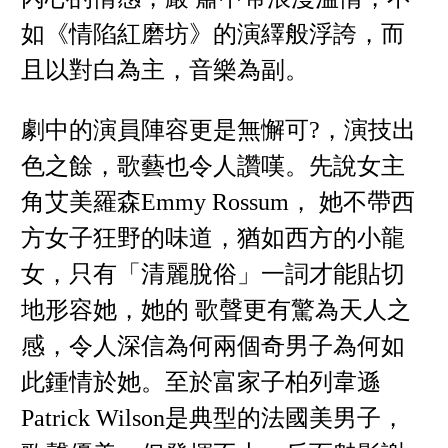
如《情陷紅磨坊》的演繹般浮誇，而
且以對白為主，音樂為副。
劇中的演員陣容更是無懈可?，演技出
色之餘，歌藝也令人讚嘆。先說女主
角艾美羅森Emmy Rossum， 她不帶西
方女子狂野的味道，猶如西方的小龍
女，只有「清麗脫俗」一詞才能貼切
地形容她，她的 歌聲更有驚為天人之
感，令人深信為何兩個奇男子為何如
此鍾情於她。至於富家子柏列韋遜
Patrick Wilson是典型的法國美男子，