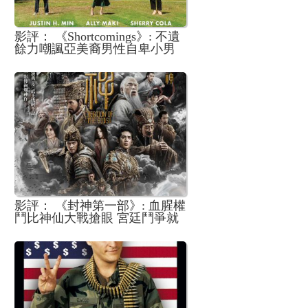
影評： 《Shortcomings》: 不遺
餘力嘲諷亞美裔男性自卑小男
人心態 實際上就是迎合女權當
道的投機取巧之作
影評： 《封神第一部》: 血腥權
鬥比神仙大戰搶眼 宮廷鬥爭就
是骨肉相殘