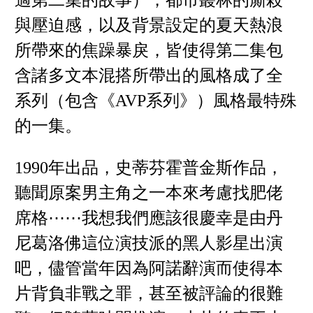
適第二集的故事），都市叢林的廝殺
與壓迫感，以及背景設定的夏天熱浪
所帶來的焦躁暴戾，皆使得第二集包
含諸多文本混搭所帶出的風格成了全
系列（包含《AVP系列》）風格最特殊
的一集。
1990年出品，史蒂芬霍普金斯作品，
聽聞原案男主角之一本來考慮找肥佬
席格⋯⋯我想我們應該很慶幸是由丹
尼葛洛佛這位演技派的黑人影星出演
吧，儘管當年因為阿諾辭演而使得本
片背負非戰之罪，甚至被評論的很難