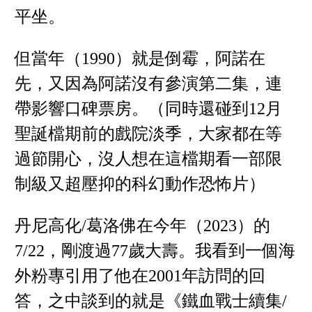
平坐。
但當年（1990）就是倒霉，阿諾在
先，又因為阿諾沒有參演第二集，連
帶影響口碑票房。（同時還碰到12月
聖誕檔期前的戲院淡季，大家都在等
過節開心，沒人想在這檔期看一部限
制級又超壓抑的科幻動作恐怖片）
丹尼高化/葛洛佛在今年（2023）的
7/22，剛渡過77歲大壽。我看到一個海
外粉專引用了他在2001年訪問的回
答，之中談到的就是《鐵血戰士續集/