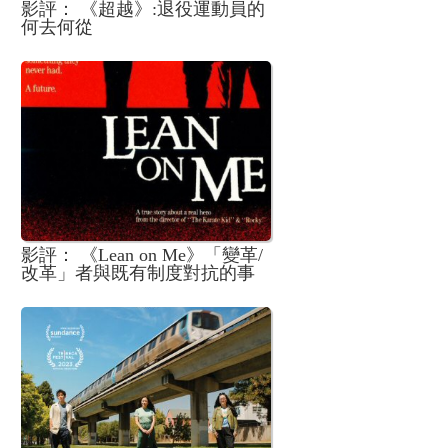
影評： 《超越》:退役運動員的
何去何從
影評： 《Lean on Me》「變革/
改革」者與既有制度對抗的事
件（以及作品題材） 放諸四海
皆準