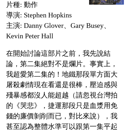
片種: 動作
導演: Stephen Hopkins
主演: Danny Glover、Gary Busey、
Kevin Peter Hall
在開始討論這部片之前，我先說結
論，第二集絕對不是爛片。事實上，
我超愛第二集的！地鐵那段單方面大
屠殺劇情現在看還是很棒，壓迫感與
殘暴感都沒人能超越（請忽視台灣拍
的《哭悲》，捷運那段只是血漿用免
錢的廉價剝削而已，對比來說），我
甚至認為整體水準可以跟第一集平起