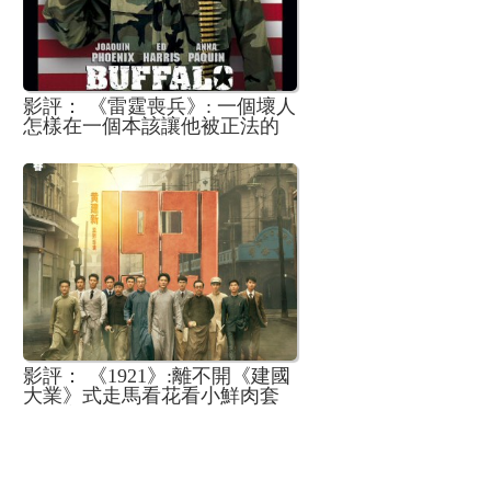
影評： 《雷霆喪兵》: 一個壞人
怎樣在一個本該讓他被正法的
處境脫身的故事
影評： 《1921》:離不開《建國
大業》式走馬看花看小鮮肉套
路的主旋律大片