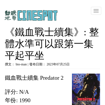
Toggle
naviga
《鐵血戰士續集》: 整
體水準可以跟第一集
平起平坐
撰文： bio-man | 發布日期： 2023年07月25日
鐵血戰士續集 Predator 2
評分: N/A
年份: 1990