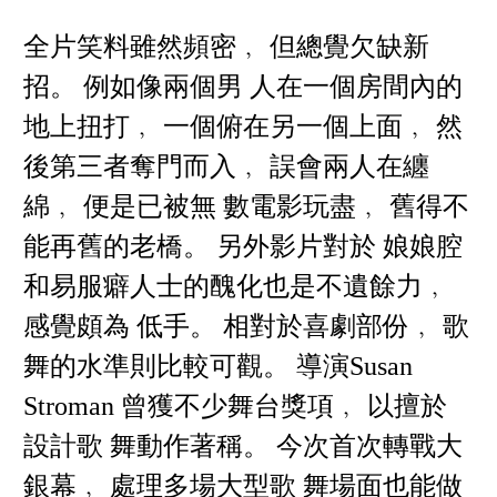
全片笑料雖然頻密﹐ 但總覺欠缺新
招。 例如像兩個男 人在一個房間內的
地上扭打﹐ 一個俯在另一個上面﹐ 然
後第三者奪門而入﹐ 誤會兩人在纏
綿﹐ 便是已被無 數電影玩盡﹐ 舊得不
能再舊的老橋。 另外影片對於 娘娘腔
和易服癖人士的醜化也是不遺餘力﹐
感覺頗為 低手。 相對於喜劇部份﹐ 歌
舞的水準則比較可觀。 導演Susan
Stroman 曾獲不少舞台獎項﹐ 以擅於
設計歌 舞動作著稱。 今次首次轉戰大
銀幕﹐ 處理多場大型歌 舞場面也能做