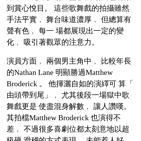
到賞心悅目。 這些歌舞戲的拍攝雖然
手法平實﹐ 舞台味道濃厚﹐ 但總算有
聲有色﹐ 每一 場都展現出一定的變
化﹐ 吸引著觀眾的注意力。
演員方面﹐ 兩個男主角中﹐ 比較年長
的Nathan Lane 明顯勝過Matthew
Broderick 。 他揮灑自如的演繹可 算「
由頭帶到尾」﹐ 尤其後段一場獄中歌
舞戲更是 使盡混身解數﹐ 讓人讚嘆。
其拍檔Matthew Broderick 也演得不
差﹐ 不過很多喜劇位都太刻意地以超
級硬 滑稽的方式表現﹐ 未能惹人好