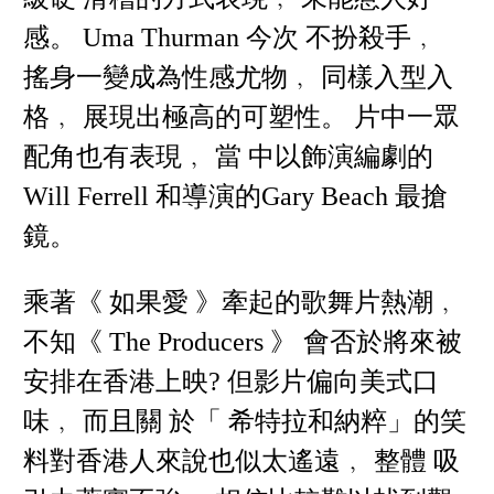
感。 Uma Thurman 今次 不扮殺手﹐
搖身一變成為性感尤物﹐ 同樣入型入
格﹐ 展現出極高的可塑性。 片中一眾
配角也有表現﹐ 當 中以飾演編劇的
Will Ferrell 和導演的Gary Beach 最搶
鏡。
乘著《 如果愛 》牽起的歌舞片熱潮﹐
不知《 The Producers 》 會否於將來被
安排在香港上映? 但影片偏向美式口
味﹐ 而且關 於「 希特拉和納粹」的笑
料對香港人來說也似太遙遠﹐ 整體 吸