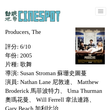
Toggle
naviga
Producers, The
評分: 6/10
年份: 2005
片種: 歌舞
導演: Susan Stroman 蘇珊史圖蔓
演員: Nathan Lane 尼敦連、 Matthew
Broderick 馬菲波特力、 Uma Thurman
奧瑪花曼、 Will Ferrell 韋法連路、
Gary Beach 加利比治