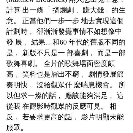
計算 出一條「 搞爛劇﹑ 賺大錢」的生
意。 正當他們一步一步 地去實現這個
計劃時﹐ 卻漸漸發覺事情不如想像中
發 展﹐ 結果... 和60 年代的舊版不同的
是﹐ 新版不只是一 部喜劇﹐ 而是一部
歌舞喜劇。 全片的歌舞場面密度頗
高﹐ 笑料也是層出不窮﹐ 劇情發展節
奏明快﹐ 沒給觀眾什 麼喘息機會。 所
以但求一燦的話﹐ 應該能夠滿足﹐ 這
從我 在觀影時觀眾的反應可見。 相
反﹐ 若要求更高的話﹐ 影片明顯未能
服眾。