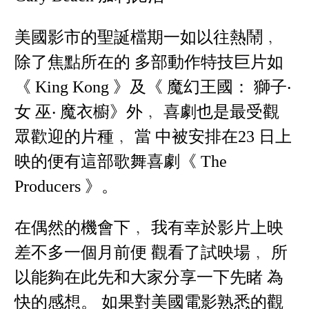
美國影市的聖誕檔期一如以往熱鬧﹐
除了焦點所在的 多部動作特技巨片如
《 King Kong 》及《 魔幻王國： 獅子‧
女 巫‧ 魔衣櫥》外﹐ 喜劇也是最受觀
眾歡迎的片種﹐ 當 中被安排在23 日上
映的便有這部歌舞喜劇《 The
Producers 》。
在偶然的機會下﹐ 我有幸於影片上映
差不多一個月前便 觀看了試映場﹐ 所
以能夠在此先和大家分享一下先睹 為
快的感想。 如果對美國電影熟悉的觀