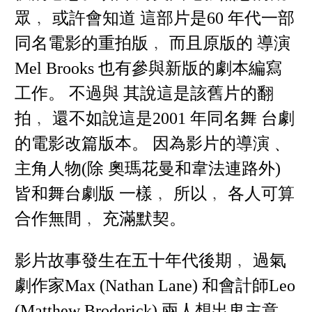
眾﹐ 或許會知道 這部片是60 年代一部
同名電影的重拍版﹐ 而且原版的 導演
Mel Brooks 也有參與新版的劇本編寫
工作。 不過與 其說這是該舊片的翻
拍﹐ 還不如說這是2001 年同名舞 台劇
的電影改篇版本。 因為影片的導演﹑
主角人物(除 奧瑪花曼和韋法連路外)
皆和舞台劇版 一樣﹐ 所以﹐ 各人可算
合作無間﹐ 充滿默契。
影片故事發生在五十年代後期﹐ 過氣
劇作家Max (Nathan Lane) 和會計師Leo
(Matthew Broderick) 兩人想出鬼主意﹐