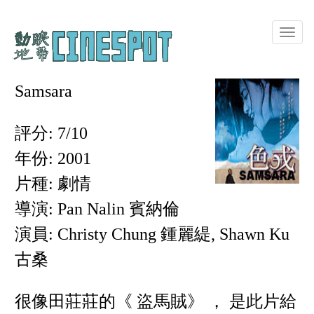
Toggle
naviga
Samsara
評分: 7/10
年份: 2001
片種: 劇情
導演: Pan Nalin 賓納倫
演員: Christy Chung 鍾麗緹, Shawn Ku
古桑
很像田莊莊的《 盜馬賊》 ， 是此片給