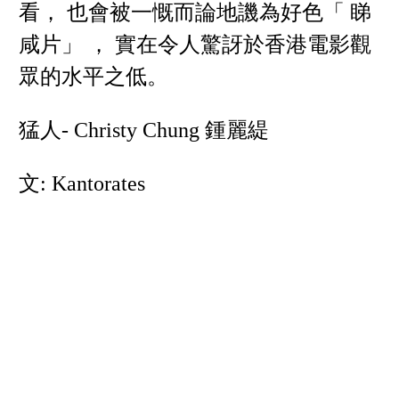
看， 也會被一慨而論地譏為好色「 睇
咸片」 ， 實在令人驚訝於香港電影觀
眾的水平之低。
猛人- Christy Chung 鍾麗緹
文: Kantorates