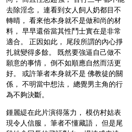
去除淫念， 連看到女人飼人奶都目不
轉晴， 看來他本身就不是做和尚的材
料， 早早還俗當其性鬥士實在是非常
適合。 正因如此， 尾段所謂的內心掙
扎就變得多餘。 既然要強逼自己做不
願意的事情， 倒不如順應自然而活更
好。 或許筆者本身就不是 佛教徒的關
係， 不明當中想法， 總覺男主角的行
為不夠決斷。
鍾麗緹在此片演得落力， 模仿村姑表
現令人信服， 筆者不懂藏語， 但是尾