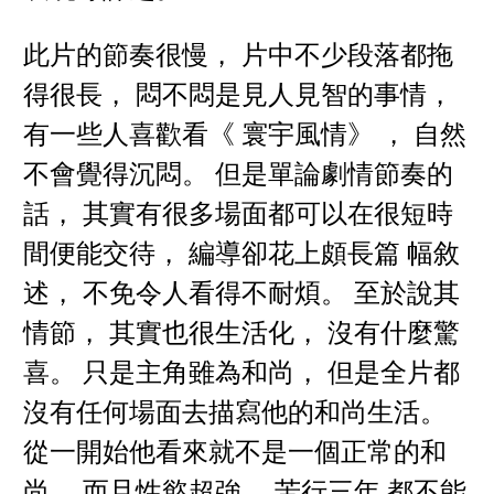
此片的節奏很慢， 片中不少段落都拖
得很長， 悶不悶是見人見智的事情，
有一些人喜歡看《 寰宇風情》 ， 自然
不會覺得沉悶。 但是單論劇情節奏的
話， 其實有很多場面都可以在很短時
間便能交待， 編導卻花上頗長篇 幅敘
述， 不免令人看得不耐煩。 至於說其
情節， 其實也很生活化， 沒有什麼驚
喜。 只是主角雖為和尚， 但是全片都
沒有任何場面去描寫他的和尚生活。
從一開始他看來就不是一個正常的和
尚， 而且性慾超強， 苦行三年 都不能