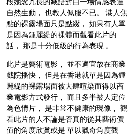
段她念冗長的藏語對白一場情感表達
自然生動， 也教人佩服不已。 港人焦
點的裸露場面只是點綴， 如果有人單
是因為鍾麗緹的裸體而觀看此片的
話， 那是十分低級的行為表現 。
此片是藝術電影， 並不適宜放在商業
戲院播快， 但是在香港就單是因為鍾
麗緹的裸露場面被大肆喧染而得以商
業電影方式發行， 而且多半被人定位
為色情片， 是非常不健康的現像， 觀
看此片的人不論是否真的從其藝術價
值的角度欣賞或是 單以獵奇角度觀