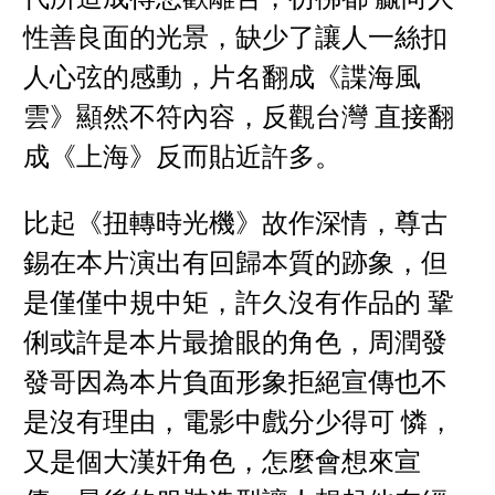
性善良面的光景，缺少了讓人一絲扣
人心弦的感動，片名翻成《諜海風
雲》顯然不符內容，反觀台灣 直接翻
成《上海》反而貼近許多。
比起《扭轉時光機》故作深情，尊古
錫在本片演出有回歸本質的跡象，但
是僅僅中規中矩，許久沒有作品的 鞏
俐或許是本片最搶眼的角色，周潤發
發哥因為本片負面形象拒絕宣傳也不
是沒有理由，電影中戲分少得可 憐，
又是個大漢奸角色，怎麼會想來宣