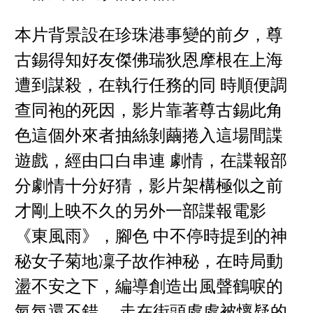
本片背景設在珍珠港事變的前夕，尊
古錫得知好友傑佛瑞狄恩摩根在上海
遭到謀殺，在執行任務的同 時順便調
查同袍的死因，影片靠著尊古錫此角
色這個外來者抽絲剝繭捲入這場間諜
遊戲，經由口白串連 劇情，在諜報部
分劇情十分好猜，影片架構極似之前
才剛上映不久的另外一部諜報電影
《東風雨》，腳色 中不停時提到的神
秘女子菊地凜子故作神秘，在時局動
盪不安之下，編導創造出風聲鶴唳的
氣氛還不錯， 走在街頭處處被懷疑的