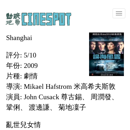
Toggle
naviga
Shanghai
評分: 5/10
年份: 2009
片種: 劇情
導演: Mikael Hafstrom 米高希夫斯敦
演員: John Cusack 尊古錫、 周潤發、
鞏俐、 渡邊謙、 菊地凜子
亂世兒女情