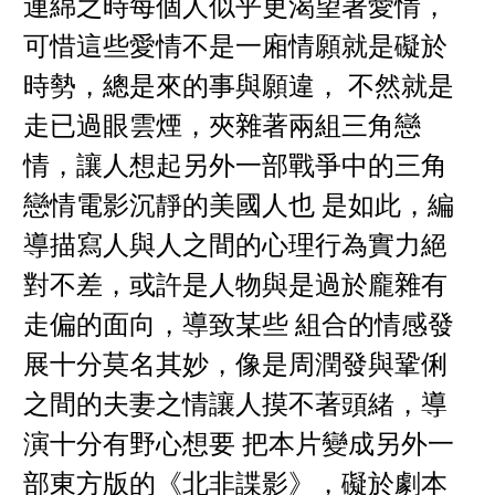
連綿之時每個人似乎更渴望著愛情，
可惜這些愛情不是一廂情願就是礙於
時勢，總是來的事與願違， 不然就是
走已過眼雲煙，夾雜著兩組三角戀
情，讓人想起另外一部戰爭中的三角
戀情電影沉靜的美國人也 是如此，編
導描寫人與人之間的心理行為實力絕
對不差，或許是人物與是過於龐雜有
走偏的面向，導致某些 組合的情感發
展十分莫名其妙，像是周潤發與鞏俐
之間的夫妻之情讓人摸不著頭緒，導
演十分有野心想要 把本片變成另外一
部東方版的《北非諜影》，礙於劇本