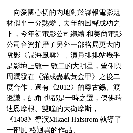
一向愛國心切的內地對於諜報電影題
材似乎十分熱愛，去年的風聲成功之
下，今年初電影公司繼續 和美商電影
公司合資拍攝了另外一部格局更大的
電影《諜海風雲》，演員排排站幾乎
是影壇上數一 數二的大明星，鞏俐與
周潤發在《滿成盡載黃金甲》之後二
度合作，還有《2012》的尊古錫、渡
邊謙，配角 也都是一時之選，傑佛瑞
迪恩摩根、雙瞳的大衛摩斯，
《1408》導演Mikael Hafstrom 執導了
一部風 格迥異的作品。