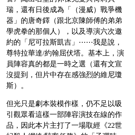
瑞，還有日後成為「（漫威）戰爭機
器」的唐奇鐸（跟北京陳師傅的弟弟
學虎拳的那個人），以及導演六次邀
約的「尼可拉斯凱吉」⋯⋯我是說，
尊特拉華達/約翰屈伏塔。基本上，演
員陣容真的都是一時之選（還有文宣
沒提到，但片中存在感強烈的維尼瓊
斯）。
但光只是劇本裝模作樣，仍不足以吸
引觀眾看這樣一部陣容演技在線的作
品，因此本片主打了一場取經《22世