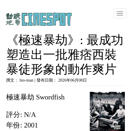
Toggle
naviga
《極速暴劫》: 最成功
塑造出一批雅痞西裝
暴徒形象的動作爽片
撰文： bio-man | 發布日期： 2026年06月08日
極速暴劫 Swordfish
評分: N/A
年份: 2001