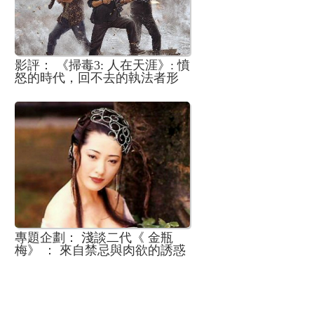
影評： 《掃毒3: 人在天涯》: 憤
怒的時代，回不去的執法者形
象
專題企劃： 淺談二代《 金瓶
梅》 ： 來自禁忌與肉欲的誘惑