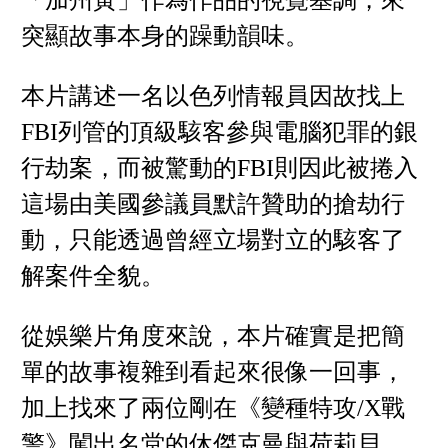
「加州黃」作為作品的視覺基調，來
突顯故事本身的躁動韻味。
本片講述一名以色列情報員因故找上
FBI列管的頂級駭客參與電腦犯罪的銀
行劫案，而被驚動的FBI則因此被捲入
這場由美國參議員默許贊助的搶劫行
動，只能透過曾經立場對立的駭客了
解案件全貌。
從娛樂片角度來說，本片確實是把簡
單的故事複雜到看起來很像一回事，
加上找來了兩位剛在《變種特攻/X戰
警》闖出名堂的休傑克曼與荷莉貝