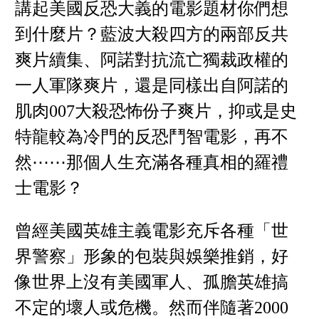
講起美國反恐大義的電影題材你們想
到什麼片？藍波大殺四方的兩部反共
爽片續集、阿諾對抗流亡獨裁政權的
一人軍隊爽片，還是同樣出自阿諾的
肌肉007大殺恐怖份子爽片，抑或是史
特龍較為冷門的反恐鬥智電影，再不
然⋯⋯那個人生充滿各種真相的羅禮
士電影？
曾經美國英雄主義電影充斥各種「世
界警察」形象的包裝與娛樂推銷，好
像世界上沒有美國軍人、孤膽英雄搞
不定的壞人或危機。然而伴隨著2000