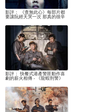
影評： 《查無此心》每部片都
要讓阮經天哭一次 那真的很辛
苦耶
影評： 快餐式港產警匪動作喜
劇的薪火相傳 - 《龍蝦刑警》