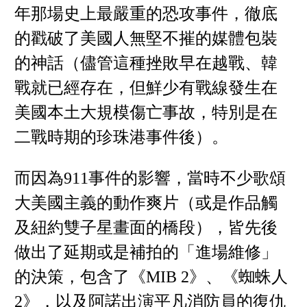
年那場史上最嚴重的恐攻事件，徹底
的戳破了美國人無堅不摧的媒體包裝
的神話（儘管這種挫敗早在越戰、韓
戰就已經存在，但鮮少有戰線發生在
美國本土大規模傷亡事故，特別是在
二戰時期的珍珠港事件後）。
而因為911事件的影響，當時不少歌頌
大美國主義的動作爽片（或是作品觸
及紐約雙子星畫面的橋段），皆先後
做出了延期或是補拍的「進場維修」
的決策，包含了《MIB 2》、《蜘蛛人
2》，以及阿諾出演平凡消防員的復仇