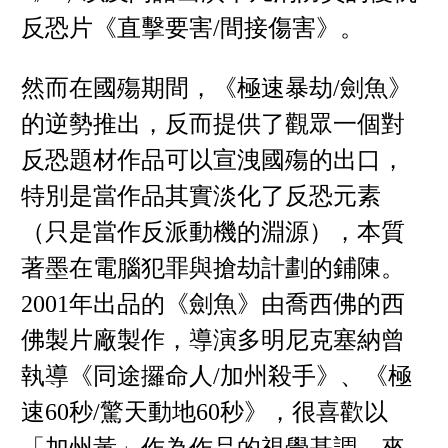
反恐片《直擊要害/間接傷害》。
然而在國殤期間，《極速暴劫/劍魚》
的逆勢推出，反而提供了觀眾一個對
反恐題材作品可以宣洩國殤的出口，
特別是當作品其實淡化了反恐元素
（只是當作反派動機的淵源），本質
著墨在電腦犯罪與搶劫計劃的鋪陳。
2001年出品的《劍魚》由喬西佛的西
佛製片廠製作，導演多明尼克塞納曾
執導《同途攞命人/加州殺手》、《極
速60秒/驚天動地60秒》，很喜歡以