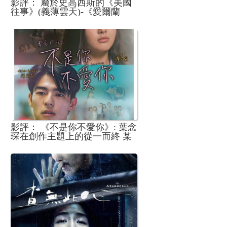
影評： 屬於史高西斯的《美國
往事》(義薄雲天)-《愛爾蘭
人》
影評： 《不是你不愛你》: 葉念
琛在創作主題上的從一而終 某
程度上還是挺令人佩服...