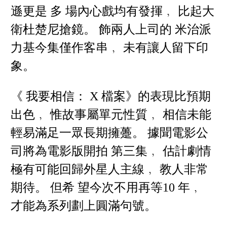
遜更是 多 場內心戲均有發揮﹐ 比起大
衛杜楚尼搶鏡。 飾兩人上司的 米治派
力基今集僅作客串﹐ 未有讓人留下印
象。
《 我要相信： X 檔案》的表現比預期
出色﹐ 惟故事屬單元性質﹐ 相信未能
輕易滿足一眾長期擁躉。 據聞電影公
司將為電影版開拍 第三集﹐ 估計劇情
極有可能回歸外星人主線﹐ 教人非常
期待。 但希 望今次不用再等10 年﹐
才能為系列劃上圓滿句號。