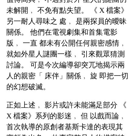
未解開﹐ 不免有點失望。 《 X 檔案》
另一耐人尋味之 處﹐ 是兩探員的曖昧
關係。 他們在電視劇集和首集電影
版﹐ 一直 都未有公開任何親密感情﹐
就如外星人謎團一樣﹐ 引來觀眾猜測
討論。 可是今次編導卻突兀地揭示兩
人的親密「 床伴」關係﹐ 旋 即把一切
的幻想破滅。
正如上述﹐ 影片或許未能滿足部分 《
X 檔案》系列的影迷﹐ 但 以戲而論﹐
首次執導的原創者基斯卡達的表現其