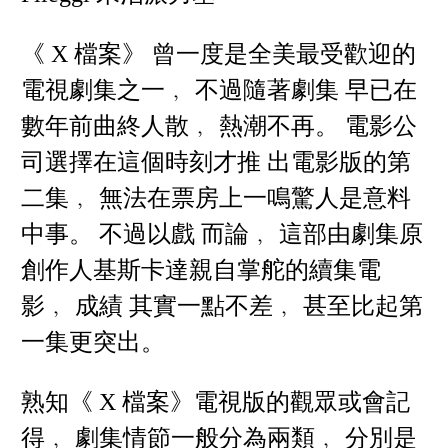
《 X 檔案》 曾一度是全美最受歡迎的
電視劇集之一﹐ 不過隨著劇集 早已在
數年前曲終人散﹐ 熱潮不再。 電影公
司選擇在這個時刻才推 出電影版的第
二集﹐ 無法在票房上一鳴驚人是意料
中事。 不過以戲 而論﹐ 這部由劇集原
創作人基斯卡達親自掌舵的續集電
影﹐ 成績 其實一點不差﹐ 甚至比起第
一集更突出。
熟知《 X 檔案》電視版的觀眾或會記
得﹐ 劇集情節一般分為兩類﹐ 分別是