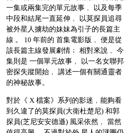
一集或兩集完的單元故事﹐ 以及每季
中段和結尾一直延伸﹐ 以莫探員追尋
被外星人擄劫的妹妹為引子的長篇主
線 。 10 年前的 首集電影版﹐ 便是從
該長篇主線發展劇情﹔ 相對來說﹐ 今
集則是 一個單元故事﹐ 以一名女聯邦
密探失蹤開始﹐ 講述一個有關通靈者
的神秘故事。
對於《 X 檔案》系列的影迷﹐能夠看
到久違了的莫探員(大衛杜楚尼) 和郭
探員(芝尼安安德遜) 風采依然﹐ 當然
值得高興﹐ 不過對於外 星人的謎團仍