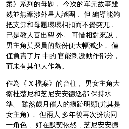
案》系列的母題﹐ 今次的單元故事雖
然並無牽涉外星人謎團﹐ 但 編導能夠
把支節和母題環環相扣而不覺突兀﹐
已是教人喜出望 外。 可惜相對來說﹐
男主角莫探員的戲份便大幅減少﹐ 僅
僅負責了片 中的 官能刺激動作部分﹐
而未有其他大作為。
作為《 X 檔案》的台柱﹐ 男女主角大
衛杜楚尼和芝尼安安德遜都 保持水
準。 雖然歲月催人的痕跡明顯(尤其是
女主角) ﹐ 但兩人 多年後再次扮演同
一角色﹐ 好在默契依然﹐芝尼安安德