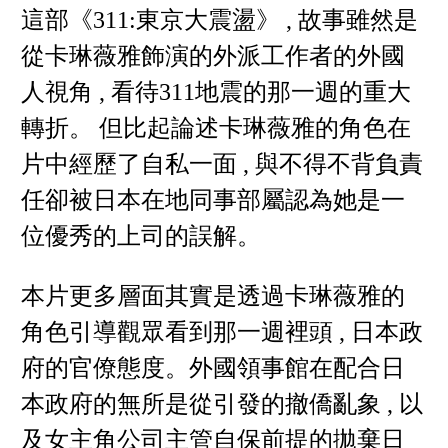
這部《311:東京大震盪》 , 故事雖然是
從卡琳薇雅飾演的外派工作者的外國
人視角 , 看待311地震的那一週的重大
轉折。 但比起論述卡琳薇雅的角色在
片中經歷了自私一面 , 與不得不背負責
任卻被日本在地同事部屬認為她是一
位優秀的上司的誤解。
本片更多層面其實是透過卡琳薇雅的
角色引導觀眾看到那一週裡頭 , 日本政
府的官僚態度。外國領事館在配合日
本政府的無所是從引發的撤僑亂象 , 以
及女主角公司主管自保前提的拋棄日