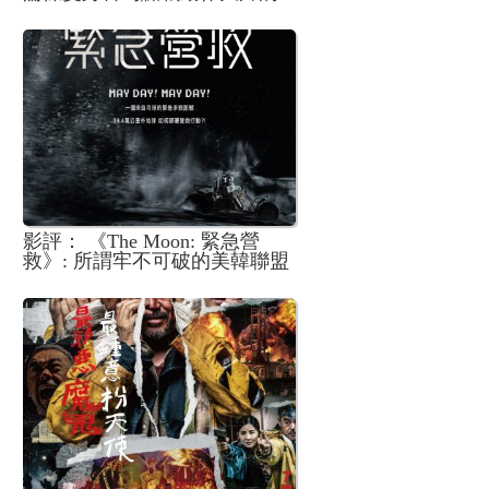
奇幻轉型
影評： 《The Moon: 緊急營
救》: 所謂牢不可破的美韓聯盟
更像是南韓一種委曲求全的生
存之道