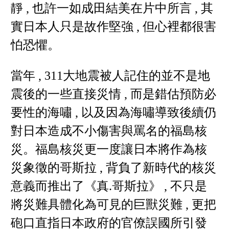
靜 , 也許一如成田結美在片中所言 , 其
實日本人只是故作堅強 , 但心裡都很害
怕恐懼。
當年 , 311大地震被人記住的並不是地
震後的一些直接災情 , 而是錯估預防必
要性的海嘯 , 以及因為海嘯導致後續仍
對日本造成不小傷害與罵名的福島核
災。福島核災更一度讓日本將作為核
災象徵的哥斯拉 , 背負了新時代的核災
意義而推出了《真.哥斯拉》 , 不只是
將災難具體化為可見的巨獸災難 , 更把
砲口直指日本政府的官僚誤國所引發