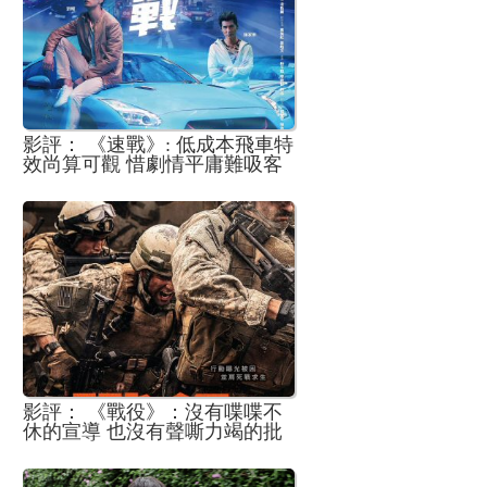
影評： 《速戰》: 低成本飛車特
效尚算可觀 惜劇情平庸難吸客
影評： 《戰役》：沒有喋喋不
休的宣導 也沒有聲嘶力竭的批
判 只靠影像說話 已足夠震懾觀
眾