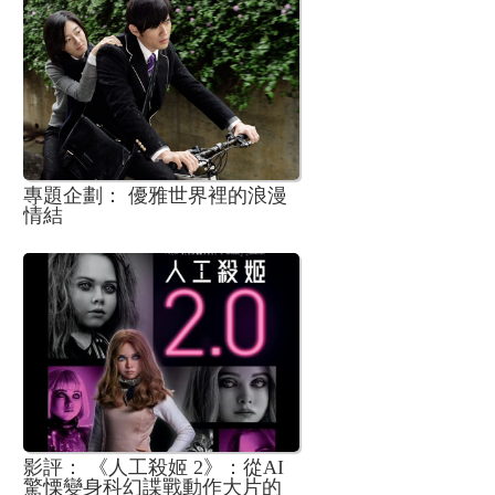
專題企劃： 優雅世界裡的浪漫
情結
影評： 《人工殺姬 2》：從AI
驚慄變身科幻諜戰動作大片的