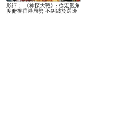
影評： 《神探大戰》: 從宏觀角
度俯視香港局勢 不糾纏於選邊
站