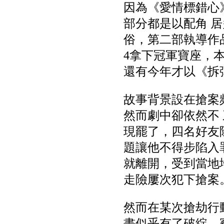
因為《愛情標錯心
部分都是以配角 
俗，第二部執導作
4拿下冠軍寶座，
還有今年才以《拆
故事背景設在搶案
然而劇中卻依然不
現罷了，四名好友
題讓他不得步陷入
就離開，受到當地
走險屢次犯下搶案
然而在某次搶劫行
畫似乎有了破綻，