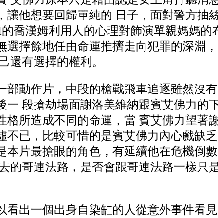
，讓他想要回歸單純的 日子，面對警方抽
BI的喬漢姆利用人的心理對飾演單親媽媽的
無選擇餘地任由命運推擠走向犯罪的深淵，
自己還有選擇的權利。
一部動作片，中段的槍戰飛車追逐雖然沒有
後一 段搶劫場面謝洛美維納跟賓艾佛力的
性格所造成不同的命運，當 賓艾佛力望著
噓不已，比較可惜的是賓艾佛力內心戲缺乏
是本片最搶眼的角色，有延續他在危機倒數
過去的哥連法路，是否會跟哥連法路一樣只
以看出一個出身自染缸的人從意外事件看見