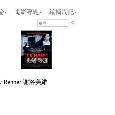
論
電影專題
編輯周記
y Renner 謝洛美維