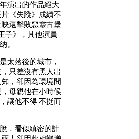
年演出的作品絕大
長片《失蹤》成績不
上映還擊敗惡靈古堡
王子》，其他演員
納。
是太落後的城市，
枝，只差沒有黑人出
良知，卻因為環境問
親，母親他在小時候
，讓他不得 不挺而
脫，看似縝密的計
息兩人卻因此相戀增