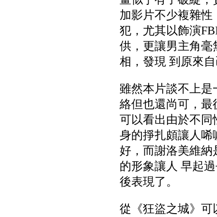
加影片不少複雜性
犯，尤其以飾演F
供，更讓男主角毫
相，發現 到原來
雖然本片談不上是
絡但也還尚可，最
可以看出由於不同
身的掙扎頗讓人唏
好，而謝洛美維納
的形象讓人 早起
後表現了。
從《狂盜之城》可