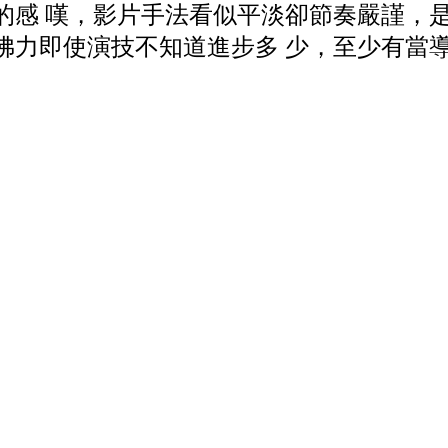
的感 嘆，影片手法看似平淡卻節奏嚴謹，
佛力即使演技不知道進步多 少，至少有當