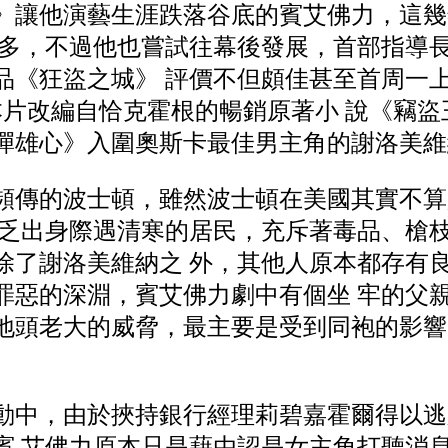
》讓他演藝生涯跌落谷底的賓艾佛力，這幾
居多，不過他也嘗試往幕後發展，首部指導
品《狂盜之城》 評價不但頗佳甚至首周一
本片改編自恰克霍根的暢銷原著小 說《竊盜
彈雄心》入圍奧斯卡最佳男主角的謝洛美維
頻傳的波士頓，雖然波士頓在美國其實不算
 乏出身際遇清寒的居民，充斥著毒品、槍
除了謝洛美維納之 外，其他人原本都存有
罪惡的深淵，賓艾佛力劇中有個坐 牢的父
地頭老大的威脅，最主要是受到同袍的影響
。
動中，由於挾持銀行經理莉碧嘉霍爾得以逃
賓 艾佛力原本只是藉由認是女主角打聽消