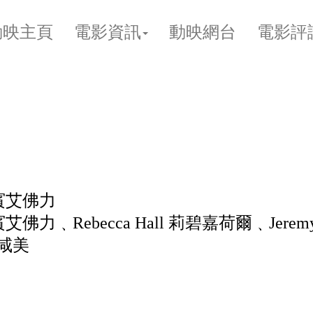
動映主頁
電影資訊
動映網台
電影評
k 賓艾佛力
ck 賓艾佛力﹑Rebecca Hall 莉碧嘉荷爾﹑Jerem
鍾咸美