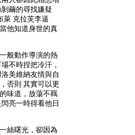
絲剝繭的尋找嫌疑
布萊 克拉芙李逼
當他知道身世的真
一般動作導演的熱
下場不時捏把冷汗，
謝洛美維納友情與自
，否則 其實可以更
的味道，放蕩不羈
是閃亮一時得看他日
一絲曙光，卻因為