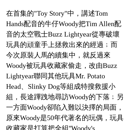
在首集的"Toy Story"中，講述Tom
Hands配音的牛仔Woody把Tim Allen配
音的太空戰士Buzz Lightyear從專破壞
玩具的頑童手上拯救出來的經過﹔而
今次原裝人馬的續集中，就反過來
Woody被玩具收藏家偷走，改由Buzz
Lightyear聯同其他玩具Mr. Potato
Head、Slinky Dog等組成特搜救援小
組，長途蹕跩地尋訪Woody的下落﹔另
一方面Woody卻陷入難以決擇的局面，
原來Woody是50年代著名的玩偶，玩具
收藏家是打算把全組''Woody's