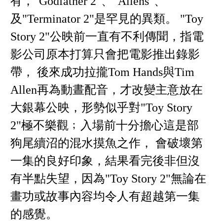
有，"Godfather 2"、"Aliens"、
及"Terminator 2"是罕見的異類。 "Toy
Story 2"公映前一直有不利傳聞，指電
影公司原本打算只會把電影推出錄影
帶， 後來成功拉攏Tom Hands與Tim
Allen再為動晝配音，才改變主意放在
大銀幕公映，形勢似乎對"Toy Story
2"極不樂觀﹔入場前十分擔心這是部
狗尾續沼的混水摸魚之作， 會破壞第
一集的良好印象，結果看完後非但沒
有半點失望，因為"Toy Story 2"無論在
畫功或故事內容均令人有超越第一集
的感覺。