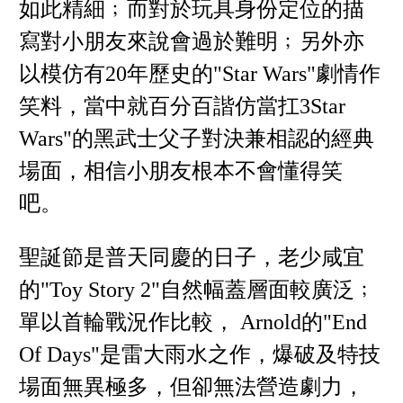
如此精細﹔而對於玩具身份定位的描
寫對小朋友來說會過於難明﹔另外亦
以模仿有20年歷史的"Star Wars"劇情作
笑料，當中就百分百諧仿當扛3Star
Wars"的黑武士父子對決兼相認的經典
場面，相信小朋友根本不會懂得笑
吧。
聖誕節是普天同慶的日子，老少咸宜
的"Toy Story 2"自然幅蓋層面較廣泛﹔
單以首輪戰況作比較， Arnold的"End
Of Days"是雷大雨水之作，爆破及特技
場面無異極多，但卻無法營造劇力，