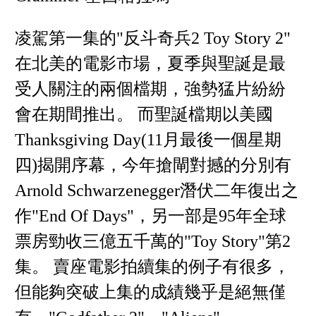
凌駕第一集的"反斗奇兵2 Toy Story 2"
在北美的電影市場，夏季與聖誕是最
受人關注的兩個檔期，強勢猛片紛紛
會在期間推出。 而聖誕檔期以美國
Thanksgiving Day(11月最後一個星期
四)揭開序幕，今年搶閘對撼的分別有
Arnold Schwarzenegger潛伏二年復出之
作"End Of Days"，另一部是95年全球
票房勁收三億五千萬的"Toy Story"第2
集。 賣座電影拍續集的例子有很多，
但能夠突破上集的成績幾乎是絕無僅