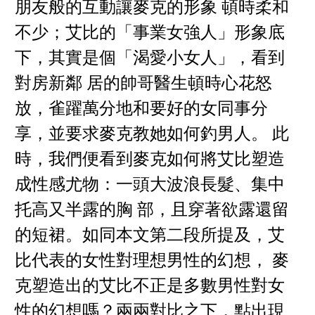
朋友般的互動讓麥克的形象 頓時柔和
不少；艾比的「事業女強人」形象底
下，其實是個「渴愛小女人」，看到
對房新鄰 居的帥哥醫生頓時心花怒
放，雀躍萬分地和要好的女同事分
享，並要求麥克教她如何釣男人。 此
時，我們便看到麥克如何將艾比塑造
成性感尤物：一頭大波浪長髮、集中
托高又半露的胸 部，且穿著欲露還留
的短裙。如同本文第二段所提及，艾
比代表的女性對理想男性的幻想， 麥
克塑造出的艾比不正是多數男性對女
性的幻想嗎？兩兩對比之下，點出現