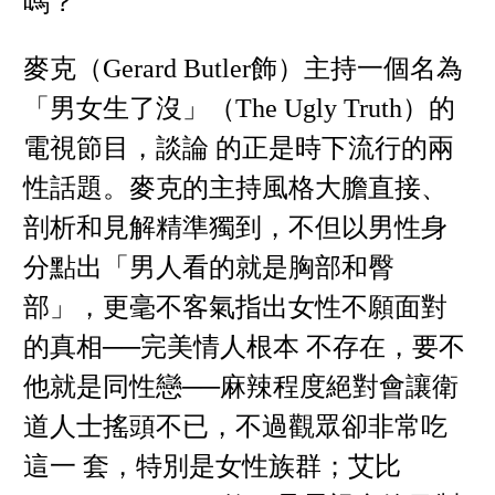
嗎？
麥克（Gerard Butler飾）主持一個名為
「男女生了沒」（The Ugly Truth）的
電視節目，談論 的正是時下流行的兩
性話題。麥克的主持風格大膽直接、
剖析和見解精準獨到，不但以男性身
分點出「男人看的就是胸部和臀
部」，更毫不客氣指出女性不願面對
的真相──完美情人根本 不存在，要不
他就是同性戀──麻辣程度絕對會讓衛
道人士搖頭不已，不過觀眾卻非常吃
這一 套，特別是女性族群；艾比