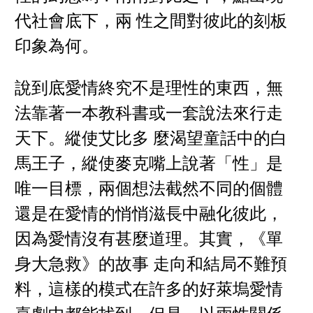
代社會底下，兩 性之間對彼此的刻板
印象為何。
說到底愛情終究不是理性的東西，無
法靠著一本教科書或一套說法來行走
天下。縱使艾比多 麼渴望童話中的白
馬王子，縱使麥克嘴上說著「性」是
唯一目標，兩個想法截然不同的個體
還是在愛情的悄悄滋長中融化彼此，
因為愛情沒有甚麼道理。其實，《單
身大急救》的故事 走向和結局不難預
料，這樣的模式在許多的好萊塢愛情