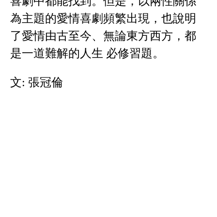
喜劇中都能找到。但是，以兩性關係
為主題的愛情喜劇頻繁出現，也說明
了愛情由古至今、無論東方西方，都
是一道難解的人生 必修習題。
文: 張冠倫