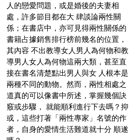
人的戀愛問題，或是婚後的夫妻相
處，許多節目都在大 肆談論兩性關
係；在書店中，亦可見得兩性關係的
書籍占據銷售排行榜前幾名的位置，
其內容 不出教導女人男人為何物和教
導男人女人為何物這兩大類，甚至直
接在書名清楚點出男人與女 人根本是
兩種不同的動物。然而，兩性相處之
道真的可以像書中所述，掌握幾個訣
竅或步驟， 就能順利進行下去嗎？抑
或，這些打著「兩性專家」名號的作
者，自身的愛情生活難道就十分 順遂