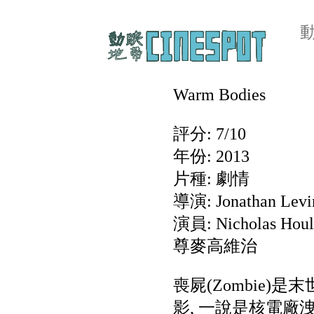
Warm Bodies
評分: 7/10
年份: 2013
片種: 劇情
導演: Jonathan L
演員: Nicholas H
尊麥高維治
喪屍(Zombie)
影, 一說是核電廠