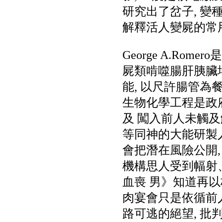
研究出了岔子, 變
解釋活人變屍的常
George A.R
屍類啃噬腸肝胰臟場
能, 以尺許腸管為
生物化學工程是政
及 闖入前人未觸
等同神的大能研製人
會把潛在風險公開,
機構思人受到幅射、
血喪 男》知道再以
肉宴會只是依循前人的
路可逃的絕望, 批判軍人