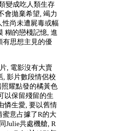
人類變成吃人類生存
 不會拋棄希望, 竭力
的人性尚未遭屍毒或幅
 糊的戀棧記憶, 進
是族類有思想主見的優
片, 電影沒有大賣
, 影片數段情侶校
太陽照耀點發的橘黃色
選擇可以保留殘留的生
由憐生愛, 要以舊情
e的濃情蜜意占據了R的大
ulie共處機艙, R