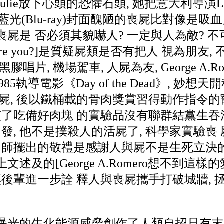
ie放下心頭的恐懼石頭, 她把意大利導演Lucio
》藍光(Blu-ray)封面醜陋的喪屍比對像是
屍是 否必須其貌嚇人? 一定與人為敵? 不
are you?]是質疑屍類是否有把人 視為朋友,
聽黑膠唱片, 機場駕車, 人屍為友, George A.
85執導電影《Day of the Dead》, 妙
屍, 後以鐵桶載的骨肉獎賞習得動作指令的
慣了吃備好肉塊 的實驗品沒有聯群結黨生吞
自發, 他不是撲殺人的活屍了, 科學家實驗喪
導師擺出的敬禮是感謝人與屍不是生死立決的
上文述及的[George A.Romero想不到這樣
嘆後輩進一步詮 釋人與喪屍攜手打破城牆,
曝光的生化能源威脅創作了人類自招只有末路