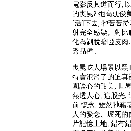
電影反其道而行, 
的喪屍? 牠高瘦俊美
[活]下去, 牠苦
射完全感染。對比臉
化為剝脫暗啞皮肉. 
秀品種。
喪屍吃人場景以黑暗
特賣氾濫了的迫真器
園談心的甜美, 世
熱透人心, 這股光
前 憶念, 雖然牠藉
人的愛念、壞死的肉體[
片記憶土地, 錯有錯