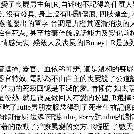
以變了喪屍男主角[R]自述牠不記得為什麼
, 沒有發臭, 身上沒有明顯傷痕, 四肢健全,
苦從喉嚨發出的單字 音調是力證其逐漸消沒
色死灰, 甚至放棄僅餘說話能力及變化前模
情感失喪, 殘殺人及喪屍的[Boney], R
遮掩, 器官、血依稀可辨, 這是溫和的喪屍
官特效, 電影為不由自主的喪屍說了公道話
界浩劫的死寂回憶是不滅的愛, 情愫仿 如
, 這份熱, 就是喪屍做回人有愛的盼望, R
著吃了Julie男朋友腦袋得到了死者生前記億
借屍 還魂]守護Julie, Perry對Juli
著的啟動了治療屍變的藥方, R經歷 了數天同J