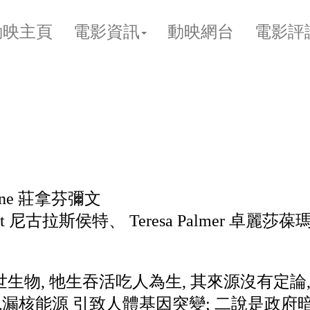
動映主頁
電影資訊
動映網台
電影評
evine 莊拿芬彌文
oult 尼古拉斯侯特、 Teresa Palmer 卓麗莎葆瑪、 
是末世生物, 牠生吞活吃人為生, 其來源沒有定
洩漏核能源 引致人體基因突變; 二說是政