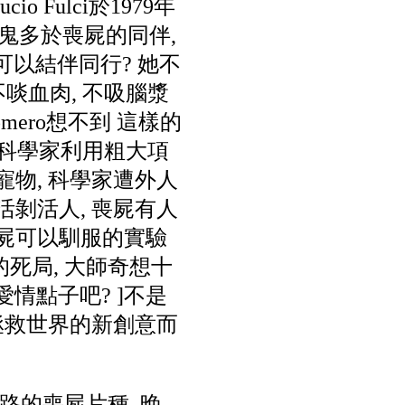
 Fulci於1979年
吸血鬼多於喪屍的同伴,
可以結伴同行? 她不
 不啖血肉, 不吸腦漿
Romero想不到 這樣的
想天開科學家利用粗大項
寵物, 科學家遭外人
活剝活人, 喪屍有人
 屍可以馴服的實驗
死局, 大師奇想十
的愛情點子吧? ]不是
 拯救世界的新創意而
的喪屍片種, 晚