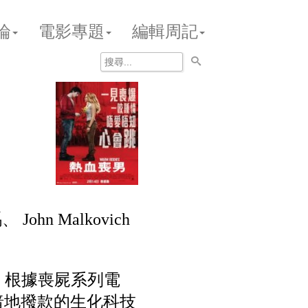
論
電影專題
編輯周記
John Malkovich
論, 根據喪屍系列電
府暗地撥款的生化科技