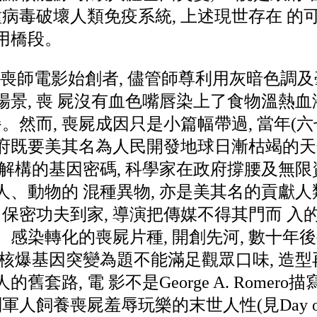
種病毒破壞人類免疫系統, 上述現世存在 
用橋段。
omero是喪師電影始創者, 儘管師尊利用灰暗色
景, 喪 屍沒有血色嘴唇染上了食物溫熱血
餐。然而, 喪屍成因只是小篇幅帶過, 當年(
府既要美其名為人民開發地球日漸枯竭的天然
及解構的基因密碼, 科學家在政府撐腰及無
、動物的 混種異物, 亦是美其名的貢獻人
 保密功夫到家, 導演把傳媒不得其門而 
感染轉化的喪屍片種, 開創先河, 數十年
核爆基因突變為題不能滿足觀眾口味, 造型
舊套路, 電 影不是George A. Romer
飼養喪屍羞辱玩樂的末世人性(見Day of the D