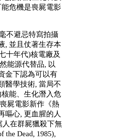
的可能危機是喪屍電影
調及毫不避忌特寫拍攝
液, 並且仗著生存本
六七十年代)核電廠及
能源代替品, 以
限資金下認為可以有
類醫學技術, 當局不
入的核能、生化潛入危
後喪屍電影新作《熱
再嘔心, 更血腥的人
o描寫人在群屍獵殺下無
ead, 1985),