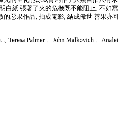
arion明白紙 張著了火的危機既不能阻止, 不
的惡果作品, 拍成電影, 結成儆世 善果
t﹑Teresa Palmer﹑ John Malkovich﹑ Analei