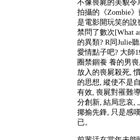
不像喪屍的美貌令Jul
拍攝的《Zombie
是電影開玩笑的說喪
禁問了數次[What 
的異類? R同Julie
愛情點子吧? 大師19
圈禁錮飬 養的男喪
放入的喪屍殺死, 
的思想, 縱使不是
有效, 喪屍對罹難
分創新, 結局悲哀, 
揶揄先鋒, 只是感
已。
前輩活在當年未能