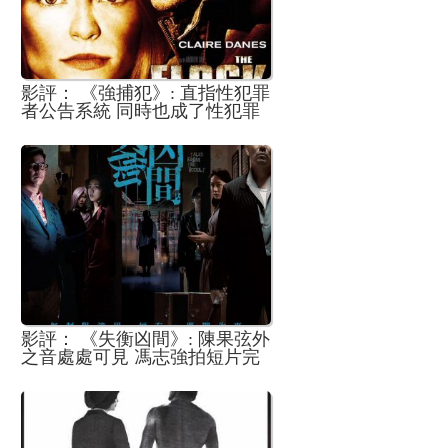
影評： 《強捕犯》: 直指性犯罪
者公告系統 同時也成了性犯罪
者彼此的聯絡平台
影評： 《失衡凶間》: 陳果弦外
之音處處可見 馮志強拍短片完
成度高