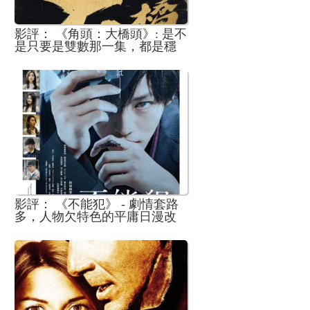
影評： 《角頭：大橋頭》: 是不
是只要是雙數那一集，都是穩
定精彩啊？
影評： 《不能犯》 - 劇情套路
多，人物欠特色的平庸日漫改
編電影