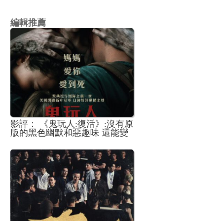
編輯推薦
影評： 《鬼玩人:復活》:沒有原
版的黑色幽默和惡趣味 還能變
出什麼新花樣?