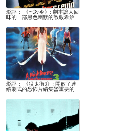
影評： 《七殺令》: 劇本讓人回
味的一部黑色幽默的致敬希治
閣的電影
影評： 《猛鬼街3》: 開啟了連
續劇式的恐怖片續集蠻重要的
一部作品