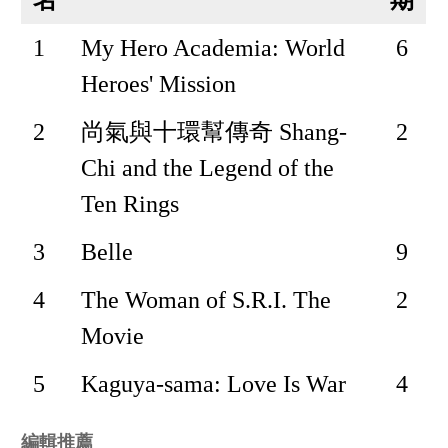
1
My Hero Academia: World
6
Heroes' Mission
2
尚氣與十環幫傳奇 Shang-
2
Chi and the Legend of the
Ten Rings
3
Belle
9
4
The Woman of S.R.I. The
2
Movie
5
Kaguya-sama: Love Is War
4
編輯推薦