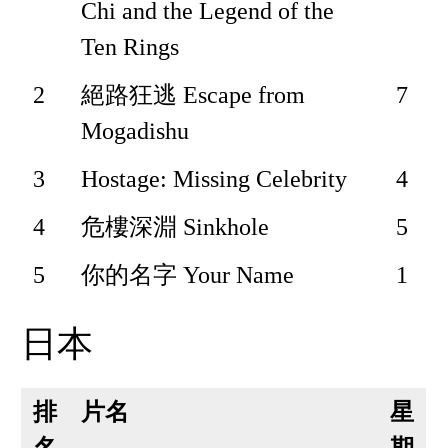
Chi and the Legend of the
Ten Rings
2
絕路狂逃 Escape from
7
Mogadishu
3
Hostage: Missing Celebrity
4
4
危樓深淵 Sinkhole
5
5
你的名字 Your Name
1
日本
排
片名
星
名
期