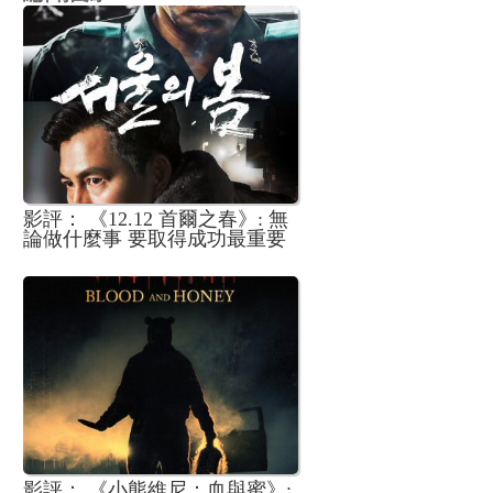
影評： 《12.12 首爾之春》: 無
論做什麼事 要取得成功最重要
是具有決斷力和及時行動
影評： 《小熊維尼：血與蜜》: