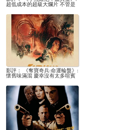
超低成本的超級大爛片 不管是
否被禁都不值得追捧
影評： 《奪寶奇兵:命運輪盤》:
懷舊味滿瀉 慶幸沒有太多喧賓
奪主的政治正確訊息