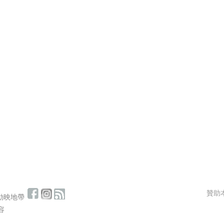
贊助
pot 動映地帶
容