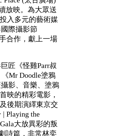
c Place (太古廣場)
c 陸續放映。為大眾送
投入多元的藝術媒
香港國際攝影節
）攜手合作，獻上一場
影巨匠《怪雞Parr叔
 Doodle塗鴉
】涵蓋攝影、音樂、塗鴉
首映的精彩電影，
及後期演繹東京交
ying the
 Gala大放異彩的叛
樂劇詩篇，非常林奕