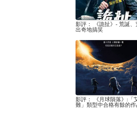
影評： 《詭扯》- 荒誕
出奇地搞笑
影評： 《月球隕落》:「
難」類型中合格有餘的作