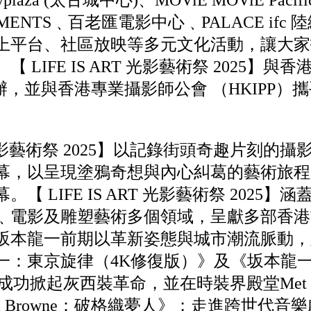
typlaza (太古城中心)、MOViE MOViE Pacifi
LEMENTS﹑百老匯電影中心﹑PALACE if
上平台、社區放映等多元文化活動，讓大家
 LIFE IS ART 光影藝術祭 2025】與
主辦，並與香港專業攝影師公會 （HKIPP
。
RT 光影藝術祭 2025】以記錄街頭奇趣片刻的攝
，以呈現塗鴉奇想與內心糾葛的藝術旅程 《Mr
【 LIFE IS ART 光影藝術祭 2025
﹑電影及雕塑藝術多個領域，呈獻多部香港
坂本龍一前期以革新姿態與城市潮流脈動，
東京旋律（4K修復版）》及《坂本龍一 | Pla
014》；成功掀起灰西裝革命，並在時裝界殿堂Met
m Browne：破格織夢人》；走進跨世代音