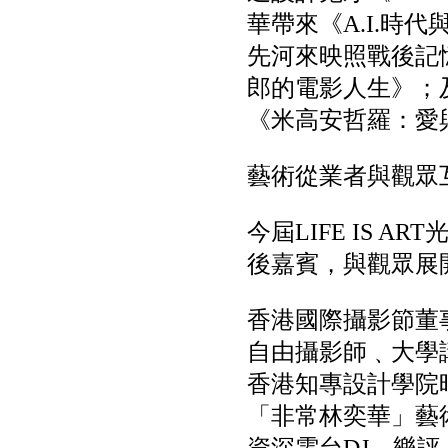
華帶來《A.I.
先河來映照戰後記
郎的電影人生》；
《米高安哲羅：愛
藝術從業者與觀眾
今屆LIFE IS
後嘉賓，與觀眾展
香港國際攝影節董事，
自由攝影師﹑大學講師
香港知專設計學院時裝
「非常林奕華」藝術總監