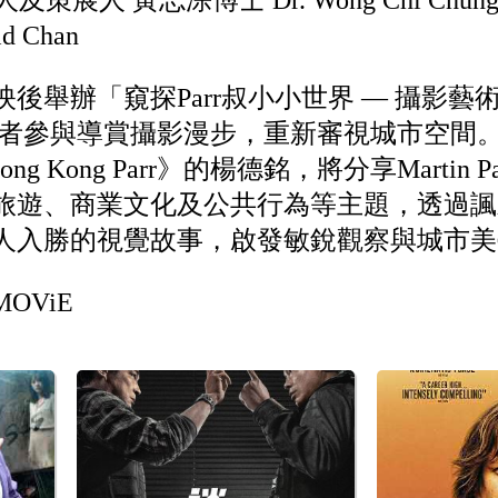
展人 黃志淙博士 Dr. Wong Chi Chun
 Chan
後舉辦「窺探Parr叔小小世界 — 攝影藝
者參與導賞攝影漫步，重新審視城市空間。曾
《Hong Kong Parr》的楊德銘，將分享Marti
旅遊、商業文化及公共行為等主題，透過諷
人入勝的視覺故事，啟發敏銳觀察與城市美
MOViE