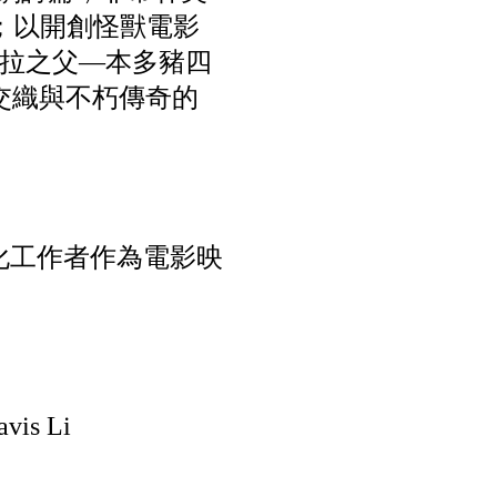
》；以開創怪獸電影
拉之父—本多豬四
交織與不朽傳奇的
文化工作者作為電影映
s Li