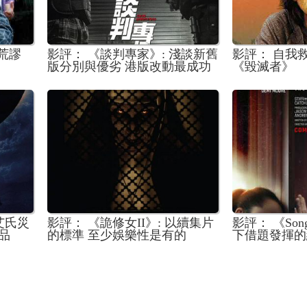
、荒謬
影評： 《談判專家》: 淺談新舊
影評： 自我
版分別與優劣 港版改動最成功
《毀滅者》
是這個角色?
艾氏災
影評： 《詭修女II》: 以續集片
影評： 《Son
品
的標準 至少娛樂性是有的
下借題發揮的