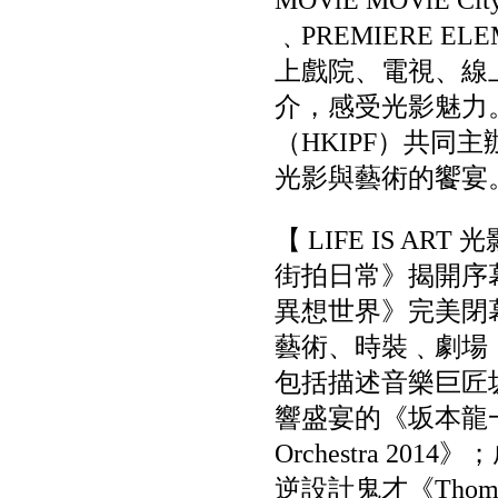
MOViE MOViE Ci
﹑PREMIERE E
上戲院、電視、線
介，感受光影魅力。【
（HKIPF）共同
光影與藝術的饗宴
【 LIFE IS A
街拍日常》揭開序幕
異想世界》完美閉幕。
藝術、時裝﹑劇場
包括描述音樂巨匠
響盛宴的《坂本龍一：
Orchestra 2
逆設計鬼才《Tho