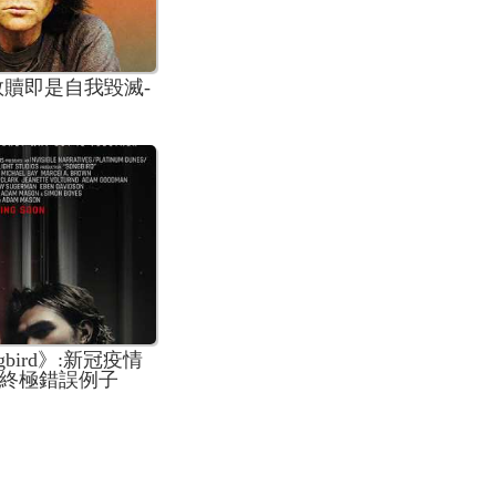
救贖即是自我毀滅-
gbird》:新冠疫情
終極錯誤例子