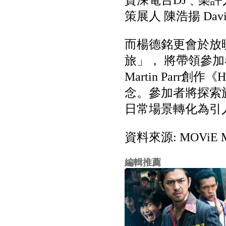
資深電台DJ﹑樂評人及策
策展人 陳浩揚 David
而楊德銘更會於放映
旅」， 將帶領參加
Martin Parr創作
念。參加者將探索
日常場景轉化為引
資料來源: MOViE 
編輯推薦