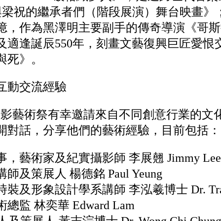
時代與梁祝的繼承者們（階段展演）舞台映畫
憶，作為黑澤明主要副手的傳奇導演《哥斯
及適逢誕辰550年，刻畫文藝復興巨匠愛恨
與死》。
互動交流經驗
 ART光影藝術祭有幸邀請來自不同創意行業的
開對話，分享他們的藝術經驗，目前包括：
藝術家及紀實攝影師 李展翹 Jimmy Lee
及策展人 楊德銘 Paul Yeung
及形象設計學系講師 李泓羲博士 Dr. Travi
 林奕華 Edward Lam