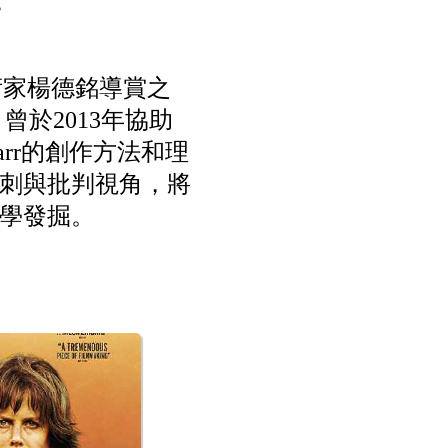
g
術家楊德銘導賞之
於2013年協助
n Parr的創作方法和理
刺與批判視角，將
學發掘。