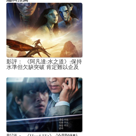
影評： 《阿凡達:水之道》:保持
水準但欠缺突破 肯定難以企及
首集的成就