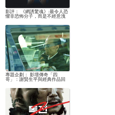
影評： 《網誘驚魂》:最令人恐
懼非恐怖分子，而是不經意洩
露的個人訊息
專題企劃： 影壇傳奇「四
哥」：謝賢生平與經典作品回
顧