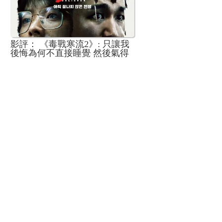
影評： 《毒戰寒流2》: 只讓我
後悔為何不直接睡覺 然後氣得
我繼續不睡寫文開罵