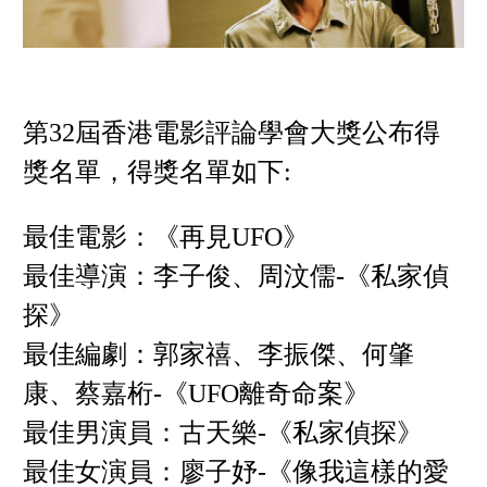
第32屆香港電影評論學會大獎公布得
獎名單，得獎名單如下:
最佳電影：《再見UFO》
最佳導演：李子俊、周汶儒-《私家偵
探》
最佳編劇：郭家禧、李振傑、何肇
康、蔡嘉桁-《UFO離奇命案》
最佳男演員：古天樂-《私家偵探》
最佳女演員：廖子妤-《像我這樣的愛