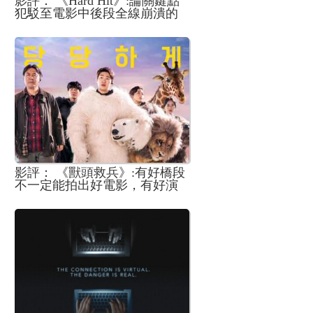
影評： 《Hard Hit》:論關鍵點
犯駁至電影中後段全線崩潰的
可能性
影評： 《獸頭救兵》:有好橋段
不一定能拍出好電影，有好演
員也不一定能拍出好笑的場面