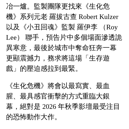
冶一爐。監製團隊更找來《生化危
機》系列元老 羅拔古查 Robert Kulzer
以及《小丑回魂》監製 羅伊李 （Roy
Lee） 聯手，預告片中多個場面滲透詭
異寒意，最後於城市中奪命狂奔一幕
更顯震撼力，務求將這場「生存遊
戲」的壓迫感拉到最緊。
《生化危機》將會以最寫實、最血
腥、最具感官衝擊的方式重臨大銀
幕，絕對是 2026 年秋季影壇最受注目
的恐怖動作大作。