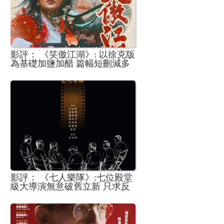
影評： 《笑傲江湖》: 以徐克版
為基礎加鹽加醋 篇幅短刪減多
眾女角行行企企
影評： 《七人樂隊》:七位殿堂
級大導演無意破舊立新 只求反
樸歸真