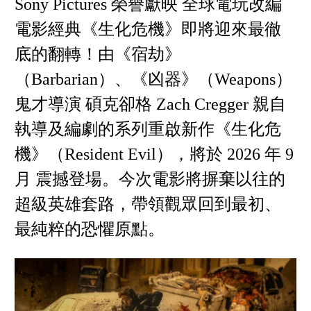
Sony Pictures 榮譽獻映 全球電玩改編
電影經典《生化危機》即將迎來最徹
底的翻轉！由《宿劫》
（Barbarian）、《凶器》（Weapons）
鬼才導演 碩克卻格 Zach Cregger 親自
執導及編劇的系列重啟新作《生化危
機》（Resident Evil），將於 2026 年 9
月 震撼登場。今次電影將摒棄以往的
超級英雄套路，帶領觀眾回到最初、
最純粹的恐懼原點。