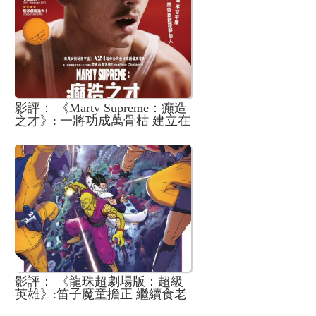
影評： 《Marty Supreme：癲造
之才》: 一將功成萬骨枯 建立在
毫無羞恥心的成功
影評： 《龍珠超劇場版：超級
英雄》:笛子魔童擔正 繼續食老
本的經典回憶