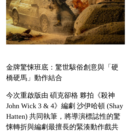
金牌驚悚班底：驚世駭俗創意與「硬
橋硬馬」動作結合
今次重啟版由 碩克卻格 夥拍《殺神
John Wick 3 & 4》編劇 沙伊哈頓 (Shay
Hatten) 共同執筆，將導演標誌性的驚
悚轉折與編劇最擅長的緊湊動作戲共