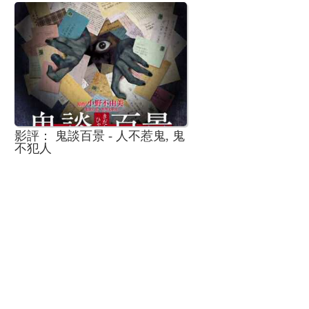
影評： 鬼談百景 - 人不惹鬼, 鬼
不犯人