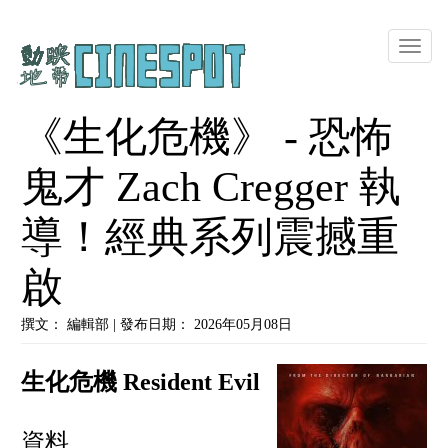
Toggle
naviga
《生化危機》 - 恐怖
鬼才 Zach Cregger 執
導！經典系列震撼重
啟
撰文： 編輯部 | 發布日期： 2026年05月08日
生化危機 Resident Evil
資料