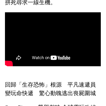
拼死尋求一線生機。
回歸「生存恐怖」根源 平凡速遞員
變玩命快遞 驚心動魄逃出喪屍圍城