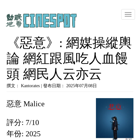
Toggle
naviga
《惡意》: 網媒操縱輿
論 網紅跟風吃人血饅
頭 網民人云亦云
撰文： Kantorates | 發布日期： 2025年07月08日
惡意 Malice
評分: 7/10
年份: 2025