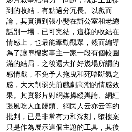
影片敘事結構另一問題，就是上面提
到的收結，有點過分冗長。以戲而
論，其實演到張小斐在辦公室和老總
話別一場，已可完結，這樣的收結在
情感上，也最能牽動觀眾，然而編導
為了讓墮樓案事主一家一段有個較圓
滿的結局，之後還大拍好幾場所謂的
感情戲，不免予人拖曳和死唔斷氣之
感，大大削弱先前戲劇高潮的情感效
果。其實影片對網媒操縱輿論、網紅
跟風吃人血饅頭、網民人云亦云等的
批判，已是非常有力和深刻，墮樓案
只是作為展示這個主題的工具，其後