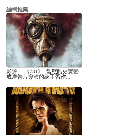
編輯推薦
影評： 《731》: 當殘酷史實變
成廣告片導演的練手習作...