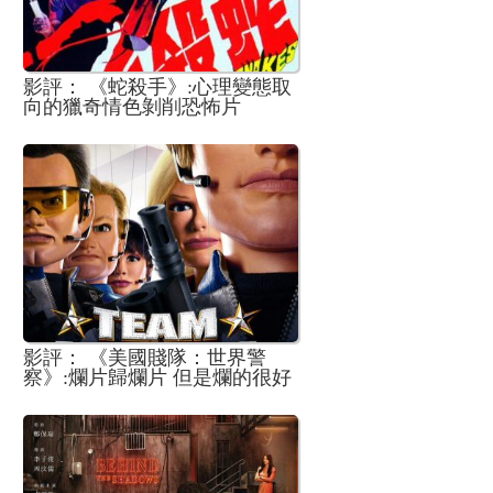
影評： 《蛇殺手》:心理變態取
向的獵奇情色剝削恐怖片
影評： 《美國賤隊：世界警
察》:爛片歸爛片 但是爛的很好
看 而且粗俗的有料