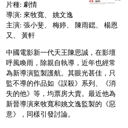
片種: 劇情
導演: 來牧寬、 姚文逸
主演: 張小斐、 梅婷、 陳雨鍶、 楊恩
又、 黃軒
中國電影新一代天王陳思誠，在影壇
呼風喚雨，除親自執導，近年也經常
為新導演監製護航。其眼光甚佳，只
監不導的作品如《誤殺》系列、《消
失的他》等，均票房大賣。最近他為
新晉導演來牧寬和姚文逸監製的《惡
意》，同樣引發討論。