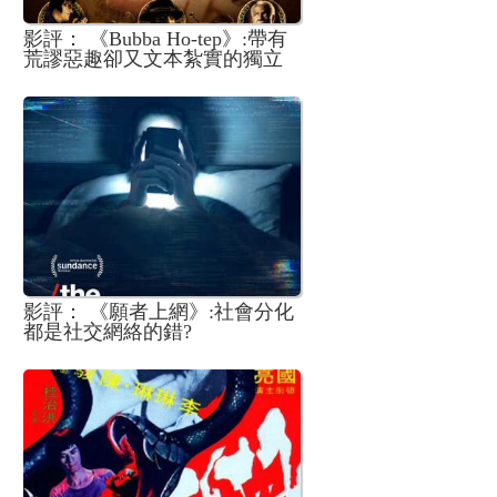
影評： 《Bubba Ho-tep》:帶有
荒謬惡趣卻又文本紮實的獨立
製片恐怖輕喜劇
影評： 《願者上網》:社會分化
都是社交網絡的錯?