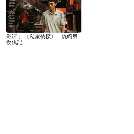
影評： 《私家偵探》：綠帽男
復仇記