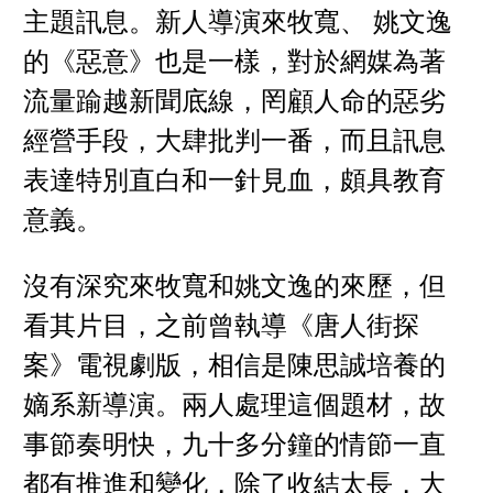
主題訊息。新人導演來牧寬、 姚文逸
的《惡意》也是一樣，對於網媒為著
流量踰越新聞底線，罔顧人命的惡劣
經營手段，大肆批判一番，而且訊息
表達特別直白和一針見血，頗具教育
意義。
沒有深究來牧寬和姚文逸的來歷，但
看其片目，之前曾執導《唐人街探
案》電視劇版，相信是陳思誠培養的
嫡系新導演。兩人處理這個題材，故
事節奏明快，九十多分鐘的情節一直
都有推進和變化，除了收結太長，大